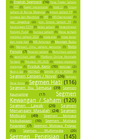
English Segment
(16)
(1)
Fasa Trader Saham
(1)
FTT
(1)
Gagal merancang
(1)
Gold Li
(1)
Group
saham di Bursa Malaysia
(1)
group saham FY
(1)
Inspace dan Manforce
(1)
IPO
(1)
IPO Overpriced?
(1)
ipo skyechip
(2)
Join Group Saham FY
(1)
kandungan FZTH
(1)
kelas saham
(1)
Kepentingan
Foreign Fund
(1)
kursus saham
(1)
Masa terbaik
melabur saham 2026
(1)
mata akal
(1)
mata kasar
Membeli Buku
dan mata hati
(1)
MB Kelantan
(1)
Notis
(3)
Mencari ilmu saham percuma
(1)
Penulis
(7)
Pasaran saham
(1)
Pemilihan saham
(1)
pemilihan stok
(1)
Platform Online Kentrade
Terbaik
(1)
Prestasi IPO 2026
(1)
pretasi ekonomi
Produk Kami
(10)
remisier
(2)
malaysia
(1)
Rest n Go
(1)
RESTNGO
(1)
SAHAM IPO EI POWER
(1)
Segmen Cerpen / Novel
(26)
Segmen
Segmen Hati
(116)
Desa Kasia
(1)
Segmen Isu Semasa
(39)
Segmen
Segmen
Kaunseling
(17)
Kewangan / Saham
(120)
Segmen Lawak
(26)
Segmen
Menangani Masalah
(24)
Segmen
Motivasi
(49)
Segmen Motivasi
Keibubapaan
(10)
Segmen Motivasi
Pasangan
(7)
Segmen Motivasi Pelajar
(13)
Segmen Multimedia
(20)
Segmen Pengisian
(145)