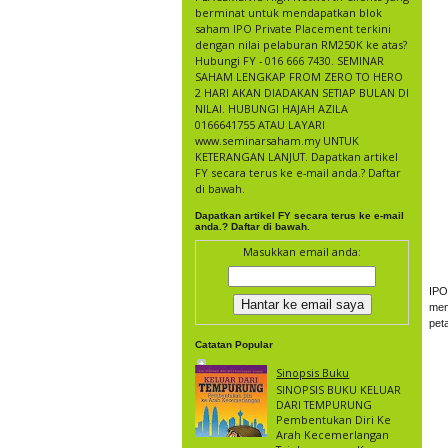
berminat untuk mendapatkan blok
saham IPO Private Placement terkini
dengan nilai pelaburan RM250K ke atas?
Hubungi FY - 016 666 7430. SEMINAR
SAHAM LENGKAP FROM ZERO TO HERO
2 HARI AKAN DIADAKAN SETIAP BULAN DI
NILAI. HUBUNGI HAJAH AZILA
0166641755 ATAU LAYARI
www.seminarsaham.my UNTUK
KETERANGAN LANJUT. Dapatkan artikel
FY secara terus ke e-mail anda.? Daftar
di bawah.
Dapatkan artikel FY secara terus ke e-mail
anda.? Daftar di bawah.
Masukkan email anda:
IPO
mem
pet
Catatan Popular
Sinopsis Buku
SINOPSIS BUKU KELUAR
DARI TEMPURUNG
Pembentukan Diri Ke
Arah Kecemerlangan