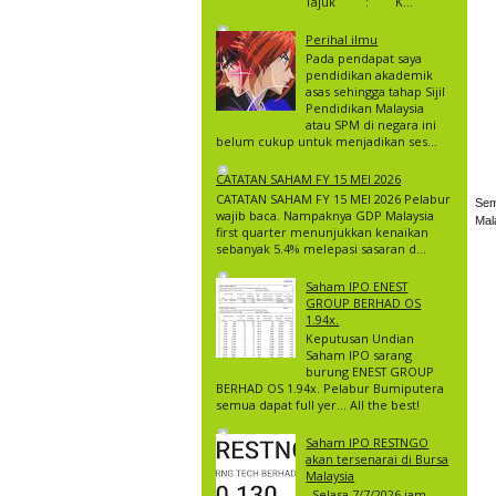
Tajuk : K...
Perihal ilmu
Pada pendapat saya
pendidikan akademik
asas sehingga tahap Sijil
Pendidikan Malaysia
atau SPM di negara ini
belum cukup untuk menjadikan ses...
CATATAN SAHAM FY 15 MEI 2026
CATATAN SAHAM FY 15 MEI 2026 Pelabur
Sem
wajib baca. Nampaknya GDP Malaysia
Mal
first quarter menunjukkan kenaikan
sebanyak 5.4% melepasi sasaran d...
Saham IPO ENEST
GROUP BERHAD OS
1.94x.
Keputusan Undian
Saham IPO sarang
burung ENEST GROUP
BERHAD OS 1.94x. Pelabur Bumiputera
semua dapat full yer… All the best!
Saham IPO RESTNGO
akan tersenarai di Bursa
Malaysia
Selasa 7/7/2026 jam