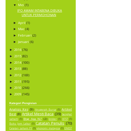
Mei
(1)
▼
IPO AWAM INTABENA DIBUKA
UNTUK PERMOHONAN
April
(1)
►
Mac
(4)
►
Februari
(2)
►
Januari
(6)
►
2016
(76)
►
2015
(82)
►
2014
(100)
►
2013
(88)
►
2012
(169)
►
2011
(195)
►
2010
(266)
►
2009
(145)
►
Kategori Pengisian
Analisis Kes
(9)
Artikel
Anugerah Bursa
(1)
Artikel Mesti Baca
(39)
Best
(8)
bengkel
Blog Apa Ni?
(2)
saham
(1)
broker
(1)
BTST
(1)
Catatan Penulis
(70)
Buku Jom Labur
(1)
Catatan saham FY
(1)
ekonomi malaysia
(1)
ENEST