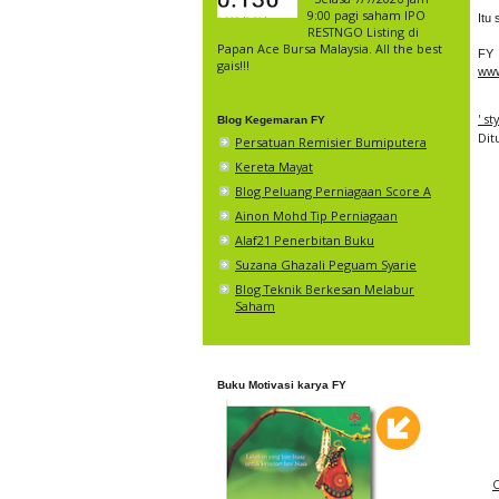
9:00 pagi saham IPO
Itu 
RESTNGO Listing di
Papan Ace Bursa Malaysia. All the best
FY
gais!!!
www
' s
Blog Kegemaran FY
Dit
Persatuan Remisier Bumiputera
Kereta Mayat
Blog Peluang Perniagaan Score A
Ainon Mohd Tip Perniagaan
Alaf21 Penerbitan Buku
Suzana Ghazali Peguam Syarie
Blog Teknik Berkesan Melabur
Saham
Buku Motivasi karya FY
C