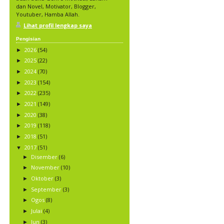
dan Novel, Motivator, Blogger,
Youtuber, Hamba Allah.
Lihat profil lengkap saya
Pengisian
2026
(54)
►
2025
(22)
►
2024
(70)
►
2023
(154)
►
2022
(235)
►
2021
(149)
►
2020
(38)
►
2019
(118)
►
2018
(51)
►
2017
(51)
▼
Disember
(6)
►
November
(10)
►
Oktober
(3)
►
September
(3)
►
Ogos
(8)
►
Julai
(4)
►
Jun
(3)
►