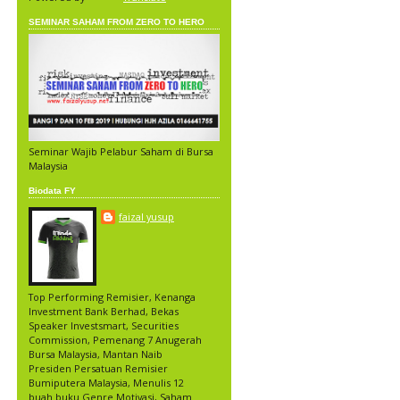
SEMINAR SAHAM FROM ZERO TO HERO
Seminar Wajib Pelabur Saham di Bursa
Malaysia
Biodata FY
faizal yusup
Top Performing Remisier, Kenanga
Investment Bank Berhad, Bekas
Speaker Investsmart, Securities
Commission, Pemenang 7 Anugerah
Bursa Malaysia, Mantan Naib
Presiden Persatuan Remisier
Bumiputera Malaysia, Menulis 12
buah buku Genre Motivasi, Saham