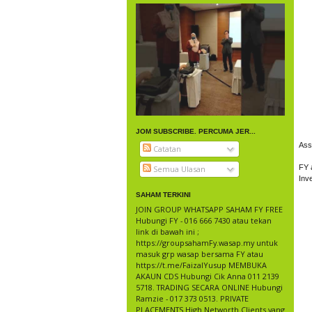
JOM SUBSCRIBE. PERCUMA JER...
Ass
Catatan
FY 
Semua Ulasan
Inv
SAHAM TERKINI
JOIN GROUP WHATSAPP SAHAM FY FREE
Hubungi FY - 016 666 7430 atau tekan
link di bawah ini ;
https://groupsahamFy.wasap.my untuk
masuk grp wasap bersama FY atau
https://t.me/FaizalYusup MEMBUKA
AKAUN CDS Hubungi Cik Anna 011 2139
5718. TRADING SECARA ONLINE Hubungi
Ramzie - 017 373 0513. PRIVATE
PLACEMENTS High Networth Clients yang