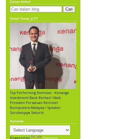
Carian Artikel
Faizal Yusup @ FY
Top Performing Remisier - Kenanga
Investment Bank Berhad l Naib
Presiden Persatuan Remisier
Bumiputera Malaysia l Speaker
Suruhanjaya Sekuriti
Translate
Powered by
Translate