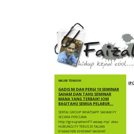
faizal yusup
WAJIB TENGOK
IP
GADIS NI DAH PERGI 10 SEMINAR
SAHAM DAN TAHU SEMINAR
MANA YANG TERBAIK! JOM
BAGITAHU SEMUA PELABUR...
SERTAI GROUP WHATSAPP SAHAM FY
SECARA PERCUMA
http://groupsahamFY.wasap.my/ ​ atau
HUBUNGI FY TERUS DI TALIAN
0166667430 KHIDMAT NASIHAT ...