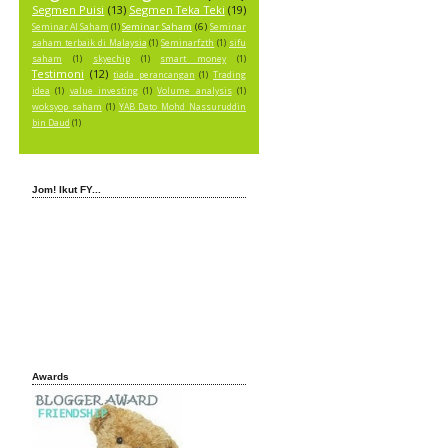
Segmen Puisi
(13)
Segmen Teka Teki
(19)
Seminar Saham
(6)
Seminar AI Saham
(1)
Seminar
saham terbaik di Malaysia
(1)
Seminarfzth
(1)
sifu
saham
(1)
skyechip
(1)
smart money
(1)
Testimoni
(12)
tiada perancangan
(1)
Trading
idea
(1)
value investing
(1)
Volume analysis
(1)
woksyop saham
(1)
YAB Dato Mohd Nassuruddin
bin Daud
(1)
Jom! Ikut FY...
Awards