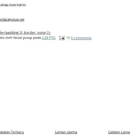
sahaja buat kali ini.
.faizalyusup.net
tyle='padding: 0; border: none;'/>
ulis oleh
faizal yusup
pada
2:29 PTG
0 comments
atatan Terbaru
Laman utama
Catatan Lama