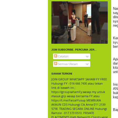
Na
sa
dit
sya
neg
Ke
sy
ber
JOM SUBSCRIBE. PERCUMA JER...
Catatan
Ap
dan
Semua Ulasan
kit
unt
SAHAM TERKINI
JOIN GROUP WHATSAPP SAHAM FY FREE
Hubungi FY - 016 666 7430 atau tekan
In
link di bawah ini ;
AN
https://groupsahamFy.wasap.my untuk
bu
masuk grp wasap bersama FY atau
kep
https://t.me/FaizalYusup MEMBUKA
AKAUN CDS Hubungi Cik Anna 011 2139
5718. TRADING SECARA ONLINE Hubungi
Ba
Ramzie - 017 373 0513. PRIVATE
PLACEMENTS High Networth Clients yang