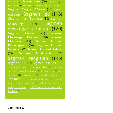
Produk Kami
(10)
remisier
(2)
malaysia
(1)
Rest n Go
(1)
RESTNGO
(1)
SAHAM IPO EI POWER
(1)
Segmen Cerpen / Novel
(26)
Segmen
Segmen Hati
(116)
Desa Kasia
(1)
Segmen Isu Semasa
(39)
Segmen
Segmen
Kaunseling
(17)
Kewangan / Saham
(120)
Segmen Lawak
(26)
Segmen
Menangani Masalah
(24)
Segmen
Motivasi
(49)
Segmen Motivasi
Keibubapaan
(10)
Segmen Motivasi
Pasangan
(7)
Segmen Motivasi Pelajar
(13)
Segmen Multimedia
(20)
Segmen Pengisian
(145)
Segmen Puisi
(13)
Segmen Teka Teki
(19)
Seminar Saham
(6)
Seminar AI Saham
(1)
Seminar
saham terbaik di Malaysia
(1)
Seminarfzth
(1)
sifu
saham
(1)
skyechip
(1)
smart money
(1)
Testimoni
(12)
tiada perancangan
(1)
Trading
idea
(1)
value investing
(1)
Volume analysis
(1)
woksyop saham
(1)
YAB Dato Mohd Nassuruddin
bin Daud
(1)
Jom! Ikut FY...