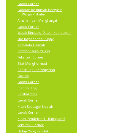
Lawak Corner
Lawatan ke Rumah Pengasih
Warga Prihatin
Amanah dan Menghargai
Lawak Corner
Watak Binatang Dalam Kehidupan
The Boy and the Puppy
Kata-Kata Hikmah
Catatan Faizal Yusup
Teka teki Corner
Sifat Menghormati
Rahsia Input / Pengisian
Facade
Lawak Corner
Identiti Blog
Perihal Otak
Lawak Corner
Kisah Saudagar Kopiah
Lawak Corner
Kisah Pendekar 4 – Bahagian 5
Teka teki Corner
Hidup Yang Pendek