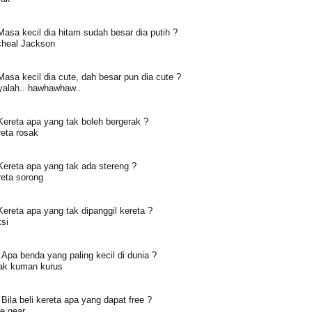
Masa kecil dia hitam sudah besar dia putih ?
cheal Jackson
Masa kecil dia cute, dah besar pun dia cute ?
yalah.. hawhawhaw..
Kereta apa yang tak boleh bergerak ?
eta rosak
Kereta apa yang tak ada stereng ?
eta sorong
Kereta apa yang tak dipanggil kereta ?
si
 Apa benda yang paling kecil di dunia ?
ak kuman kurus
 Bila beli kereta apa yang dapat free ?
e gear