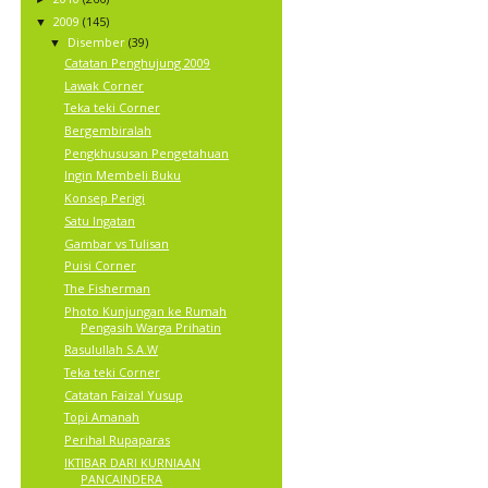
2009
(145)
▼
Disember
(39)
▼
Catatan Penghujung 2009
Lawak Corner
Teka teki Corner
Bergembiralah
Pengkhususan Pengetahuan
Ingin Membeli Buku
Konsep Perigi
Satu Ingatan
Gambar vs Tulisan
Puisi Corner
The Fisherman
Photo Kunjungan ke Rumah
Pengasih Warga Prihatin
Rasulullah S.A.W
Teka teki Corner
Catatan Faizal Yusup
Topi Amanah
Perihal Rupaparas
IKTIBAR DARI KURNIAAN
PANCAINDERA