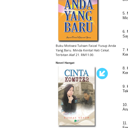
5. 
Mi
6. 
Sa
Buku Motivasi Tulisan Faizal Yusup Anda
7. 
Yang Baru. Minda Kental Hati Cekal.
Ker
Terbitan Alaf 21. RM11.00.
Novel Hangat
8. 
Ker
9. 
Tek
10.
An
11.
Fre