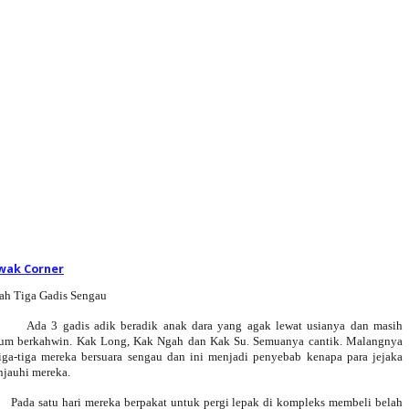
wak Corner
ah Tiga Gadis Sengau
Ada 3 gadis adik beradik anak dara yang agak lewat usianya dan masih
um berkahwin. Kak Long, Kak Ngah dan Kak Su. Semuanya cantik. Malangnya
iga-tiga mereka bersuara sengau dan ini menjadi penyebab kenapa para jejaka
jauhi mereka.
Pada satu hari mereka berpakat untuk pergi lepak di kompleks membeli belah