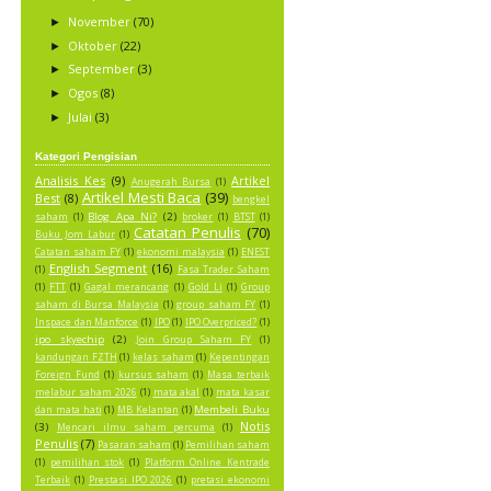
November
(70)
►
Oktober
(22)
►
September
(3)
►
Ogos
(8)
►
Julai
(3)
►
Kategori Pengisian
Analisis Kes
(9)
Artikel
Anugerah Bursa
(1)
Artikel Mesti Baca
(39)
Best
(8)
bengkel
Blog Apa Ni?
(2)
saham
(1)
broker
(1)
BTST
(1)
Catatan Penulis
(70)
Buku Jom Labur
(1)
Catatan saham FY
(1)
ekonomi malaysia
(1)
ENEST
English Segment
(16)
(1)
Fasa Trader Saham
(1)
FTT
(1)
Gagal merancang
(1)
Gold Li
(1)
Group
saham di Bursa Malaysia
(1)
group saham FY
(1)
Inspace dan Manforce
(1)
IPO
(1)
IPO Overpriced?
(1)
ipo skyechip
(2)
Join Group Saham FY
(1)
kandungan FZTH
(1)
kelas saham
(1)
Kepentingan
Foreign Fund
(1)
kursus saham
(1)
Masa terbaik
melabur saham 2026
(1)
mata akal
(1)
mata kasar
Membeli Buku
dan mata hati
(1)
MB Kelantan
(1)
Notis
(3)
Mencari ilmu saham percuma
(1)
Penulis
(7)
Pasaran saham
(1)
Pemilihan saham
(1)
pemilihan stok
(1)
Platform Online Kentrade
Terbaik
(1)
Prestasi IPO 2026
(1)
pretasi ekonomi