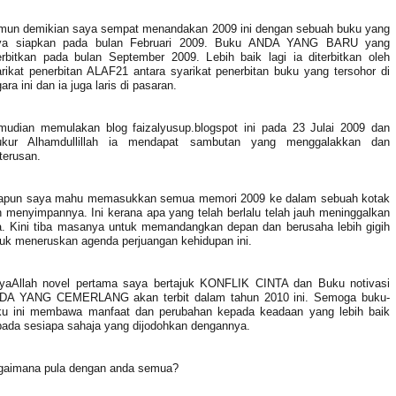
mun demikian saya sempat menandakan 2009 ini dengan sebuah buku yang
ya siapkan pada bulan Februari 2009. Buku ANDA YANG BARU yang
erbitkan pada bulan September 2009. Lebih baik lagi ia diterbitkan oleh
rikat penerbitan ALAF21 antara syarikat penerbitan buku yang tersohor di
ara ini dan ia juga laris di pasaran.
mudian memulakan blog faizalyusup.blogspot ini pada 23 Julai 2009 dan
ukur Alhamdullillah ia mendapat sambutan yang menggalakkan dan
terusan.
apun saya mahu memasukkan semua memori 2009 ke dalam sebuah kotak
 menyimpannya. Ini kerana apa yang telah berlalu telah jauh meninggalkan
a. Kini tiba masanya untuk memandangkan depan dan berusaha lebih gigih
uk meneruskan agenda perjuangan kehidupan ini.
syaAllah novel pertama saya bertajuk KONFLIK CINTA dan Buku notivasi
DA YANG CEMERLANG akan terbit dalam tahun 2010 ini. Semoga buku-
ku ini membawa manfaat dan perubahan kepada keadaan yang lebih baik
ada sesiapa sahaja yang dijodohkan dengannya.
gaimana pula dengan anda semua?