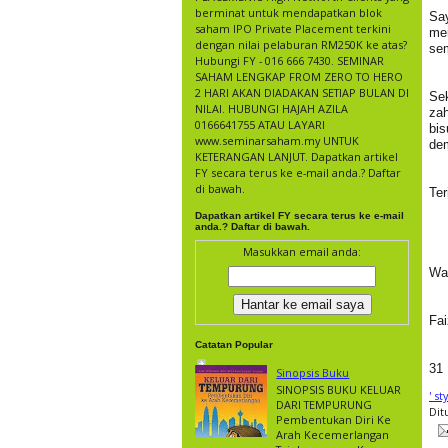
berminat untuk mendapatkan blok
Sa
saham IPO Private Placement terkini
me
dengan nilai pelaburan RM250K ke atas?
sem
Hubungi FY - 016 666 7430. SEMINAR
SAHAM LENGKAP FROM ZERO TO HERO
2 HARI AKAN DIADAKAN SETIAP BULAN DI
Sek
NILAI. HUBUNGI HAJAH AZILA
zah
0166641755 ATAU LAYARI
bis
www.seminarsaham.my UNTUK
dem
KETERANGAN LANJUT. Dapatkan artikel
FY secara terus ke e-mail anda.? Daftar
di bawah.
Ter
Dapatkan artikel FY secara terus ke e-mail
anda.? Daftar di bawah.
Masukkan email anda:
Wa
Fai
Catatan Popular
31
Sinopsis Buku
SINOPSIS BUKU KELUAR
' s
DARI TEMPURUNG
Dit
Pembentukan Diri Ke
Arah Kecemerlangan