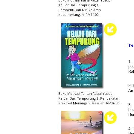
Buku Motivasi Karya Faizal Yusup -
Keluar Dari Tempurung 1.
Pembentukan Diri ke Arah
Kecemerlangan. RM14.00
Te
1.
pec
Ra
2. 
Air
Buku Motivasi Tulisan Faizal Yusup -
Keluar Dari Tempurung 2. Pendekatan
Praktikal Menangani Masalah. RM16.00.
3. 
bel
Hur
4. 
Be