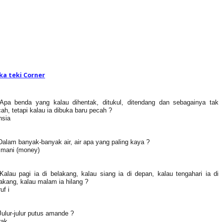
ka teki Corner
 Apa benda yang kalau dihentak, ditukul, ditendang dan sebagainya tak
ah, tetapi kalau ia dibuka baru pecah ?
hsia
Dalam banyak-banyak air, air apa yang paling kaya ?
 mani (money)
Kalau pagi ia di belakang, kalau siang ia di depan, kalau tengahari ia di
akang, kalau malam ia hilang ?
uf i
Julur-julur putus amande ?
rak