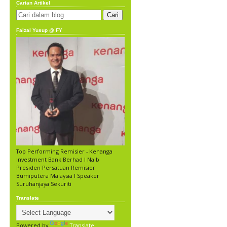
Carian Artikel
Faizal Yusup @ FY
Top Performing Remisier - Kenanga
Investment Bank Berhad l Naib
Presiden Persatuan Remisier
Bumiputera Malaysia l Speaker
Suruhanjaya Sekuriti
Translate
Powered by
Translate