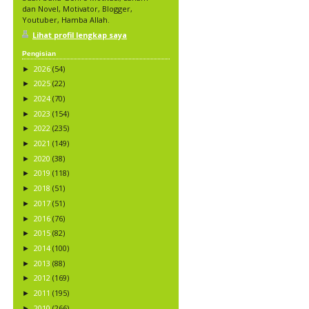
dan Novel, Motivator, Blogger,
Youtuber, Hamba Allah.
Lihat profil lengkap saya
Pengisian
2026
(54)
►
2025
(22)
►
2024
(70)
►
2023
(154)
►
2022
(235)
►
2021
(149)
►
2020
(38)
►
2019
(118)
►
2018
(51)
►
2017
(51)
►
2016
(76)
►
2015
(82)
►
2014
(100)
►
2013
(88)
►
2012
(169)
►
2011
(195)
►
2010
(266)
►