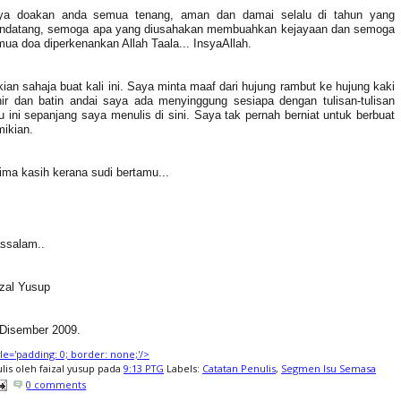
ya doakan anda semua tenang, aman dan damai selalu di tahun yang
ndatang, semoga apa yang diusahakan membuahkan kejayaan dan semoga
ua doa diperkenankan Allah Taala... InsyaAllah.
ian sahaja buat kali ini. Saya minta maaf dari hujung rambut ke hujung kaki
ir dan batin andai saya ada menyinggung sesiapa dengan tulisan-tulisan
u ini sepanjang saya menulis di sini. Saya tak pernah berniat untuk berbuat
ikian.
ima kasih kerana sudi bertamu...
ssalam..
zal Yusup
 Disember 2009.
tyle='padding: 0; border: none;'/>
ulis oleh
faizal yusup
pada
9:13 PTG
Labels:
Catatan Penulis
,
Segmen Isu Semasa
0 comments