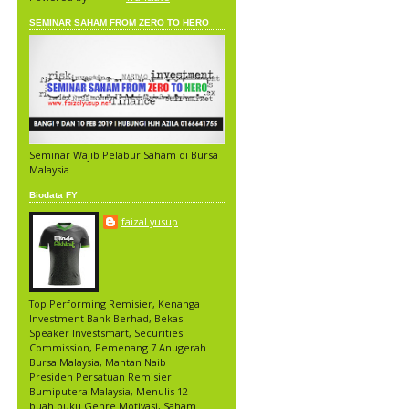
SEMINAR SAHAM FROM ZERO TO HERO
Seminar Wajib Pelabur Saham di Bursa
Malaysia
Biodata FY
faizal yusup
Top Performing Remisier, Kenanga
Investment Bank Berhad, Bekas
Speaker Investsmart, Securities
Commission, Pemenang 7 Anugerah
Bursa Malaysia, Mantan Naib
Presiden Persatuan Remisier
Bumiputera Malaysia, Menulis 12
buah buku Genre Motivasi, Saham