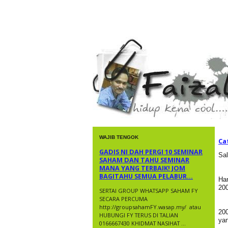
faizal yusup
WAJIB TENGOK
Ca
GADIS NI DAH PERGI 10 SEMINAR
Sa
SAHAM DAN TAHU SEMINAR
MANA YANG TERBAIK! JOM
BAGITAHU SEMUA PELABUR...
Har
20
SERTAI GROUP WHATSAPP SAHAM FY
SECARA PERCUMA
http://groupsahamFY.wasap.my/ ​ atau
20
HUBUNGI FY TERUS DI TALIAN
yan
0166667430 KHIDMAT NASIHAT ...