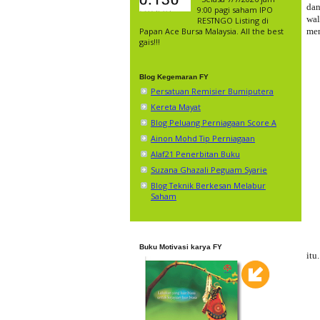
dan
9:00 pagi saham IPO
wal
RESTNGO Listing di
me
Papan Ace Bursa Malaysia. All the best
gais!!!
Blog Kegemaran FY
Persatuan Remisier Bumiputera
Kereta Mayat
Blog Peluang Perniagaan Score A
Ainon Mohd Tip Perniagaan
Alaf21 Penerbitan Buku
Suzana Ghazali Peguam Syarie
Blog Teknik Berkesan Melabur
Saham
Buku Motivasi karya FY
itu.