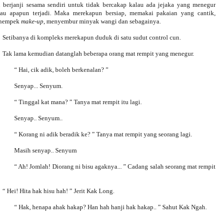
 berjanji sesama sendiri untuk tidak bercakap kalau ada jejaka yang menegur
au apapun terjadi. Maka merekapun bersiap, memakai pakaian yang cantik,
nempek
make-up
, menyembur minyak wangi dan sebagainya.
Setibanya di kompleks merekapun duduk di satu sudut control cun.
Tak lama kemudian datanglah beberapa orang mat rempit yang menegur.
“ Hai, cik adik, boleh berkenalan? ”
Senyap... Senyum.
“ Tinggal kat mana? ” Tanya mat rempit itu lagi.
Senyap.. Senyum..
“ Korang ni adik beradik ke? ” Tanya mat rempit yang seorang lagi.
Masih senyap.. Senyum
“ Ah! Jomlah! Diorang ni bisu agaknya... ” Cadang salah seorang mat rempit
“ Hei! Hita hak hisu hah! ” Jerit Kak Long.
“ Hak, henapa ahak hakap? Han hah hanji hak hakap.. ” Sahut Kak Ngah.