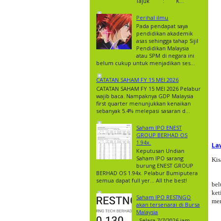
Tajuk : K...
Perihal ilmu
Pada pendapat saya
pendidikan akademik
asas sehingga tahap Sijil
Pendidikan Malaysia
atau SPM di negara ini
belum cukup untuk menjadikan ses...
CATATAN SAHAM FY 15 MEI 2026
CATATAN SAHAM FY 15 MEI 2026 Pelabur
wajib baca. Nampaknya GDP Malaysia
first quarter menunjukkan kenaikan
sebanyak 5.4% melepasi sasaran d...
Saham IPO ENEST
GROUP BERHAD OS
1.94x.
La
Keputusan Undian
Saham IPO sarang
Kis
burung ENEST GROUP
BERHAD OS 1.94x. Pelabur Bumiputera
semua dapat full yer… All the best!
bel
ket
Saham IPO RESTNGO
men
akan tersenarai di Bursa
Malaysia
Selasa 7/7/2026 jam