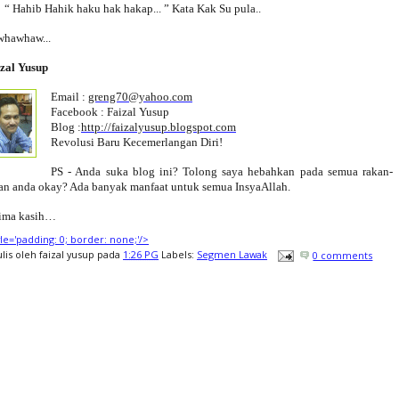
“ Hahib Hahik haku hak hakap... ” Kata Kak Su pula..
hawhaw...
zal Yusup
Email :
greng70@yahoo.com
Facebook : Faizal Yusup
Blog :
http://faizalyusup.blogspot.com
Revolusi Baru Kecemerlangan Diri!
PS - Anda suka blog ini? Tolong saya hebahkan pada semua rakan-
an anda okay? Ada banyak manfaat untuk semua InsyaAllah.
ima kasih…
tyle='padding: 0; border: none;'/>
ulis oleh
faizal yusup
pada
1:26 PG
Labels:
Segmen Lawak
0 comments