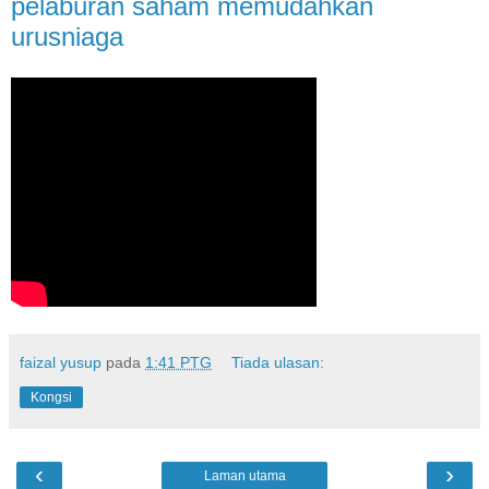
pelaburan saham memudahkan
urusniaga
faizal yusup
pada
1:41 PTG
Tiada ulasan:
Kongsi
‹
›
Laman utama