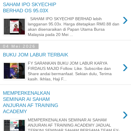
SAHAM IPO SKYECHIP
BERHAD OS 95.03X
›
SAHAM IPO SKYECHIP BERHAD lebih
langganan 95.03x. Harga ditetapkan RM0.88 dan
akan disenaraikan di Papan Utama Bursa
Malaysia pada 20 Mei ...
04 Mei 2026
BUKU JOM LABUR TERBAIK
›
FY SARANKAN BUKU JOM LABUR KARYA
FIRDAUS MAJID Follow. Like. Subscribe dan
Share andai bermanfaat. Sekian dulu, Terima
kasih. Ikhlas, Haji F...
MEMPERKENALKAN
SEMINAR AI SAHAM
ANJURAN AF TRAINING
›
ACADEMY
MEMPERKENALKAN SEMINAR AI SAHAM
ANJURAN AF TRAINING ACADEMY JADUAL
TERKINI SEMINAR SAHAM BERSAMA TEAM FY-