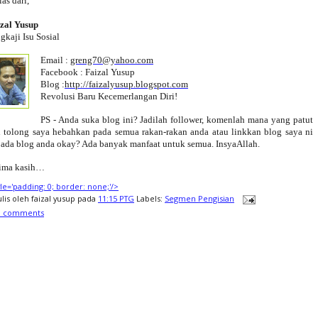
las dari,
zal Yusup
gkaji Isu Sosial
Email :
greng70@yahoo.com
Facebook : Faizal Yusup
Blog :
http://faizalyusup.blogspot.com
Revolusi Baru Kecemerlangan Diri!
PS - Anda suka blog ini? Jadilah follower, komenlah mana yang patut
 tolong saya hebahkan pada semua rakan-rakan anda atau linkkan blog saya ni
ada blog anda okay? Ada banyak manfaat untuk semua. InsyaAllah.
ima kasih…
tyle='padding: 0; border: none;'/>
ulis oleh
faizal yusup
pada
11:15 PTG
Labels:
Segmen Pengisian
0 comments