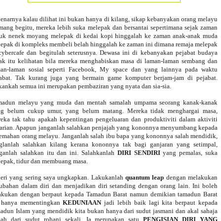
enarnya kalau dilihat ini bukan hanya di kilang, sikap kebanyakan orang melayu
ang begitu, mereka lebih suka melepak dan bersantai sepertimana sejak zaman
uk nenek moyang melepak di kedai kopi hinggalah ke zaman anak-anak muda
epak di kompleks membeli belah hinggalah ke zaman ini dimana remaja melepak
cybercafe dan begitulah seterusnya. Dewasa ini di kebanyakan pejabat budaya
ak itu kelihatan bila mereka menghabiskan masa di laman-laman sembang dan
an-laman sosial seperti Facebook, My space dan yang lainnya pada waktu
abat. Tak kurang juga yang bermain game komputer berjam-jam di pejabat.
ankah semua ini merupakan pembaziran yang nyata dan sia-sia.
madun melayu yang muda dan mentah samalah umpama seorang kanak-kanak
ng belum cukup umur, yang belum matang. Mereka tidak menghargai masa,
eka tak tahu apakah kepentingan pengeluaran dan produktiviti dalam aktiviti
arian. Apapun janganlah salahkan penjajah yang kononnya menyumbang kepada
emahan orang melayu. Janganlah salah ibu bapa yang kononnya salah mendidik,
glanlah salahkan kilang kerana kononnya tak bagi ganjaran yang setimpal,
ganlah salahkan itu dan ini. Salahkanlah
DIRI SENDIRI
yang pemalas, suka
epak, tidur dan membuang masa.
eri yang sering saya ungkapkan. Lakukanlah
quantum leap
dengan melakukan
ubahan dalam diri dan menjadikan diri setanding dengan orang lain. Ini boleh
akukan dengan berpaut kepada Tamadun Barat namun demikian tamadun Barat
i hanya mementingkan
KEDUNIAAN
jadi lebih baik lagi kita berpaut kepada
adun Islam yang mendidik kita bukan hanya dari sudut jasmani dan akal sahaja
ah dari sudut rohani sekali. Ia merupakan satu
PENGISIAN DIRI YANG