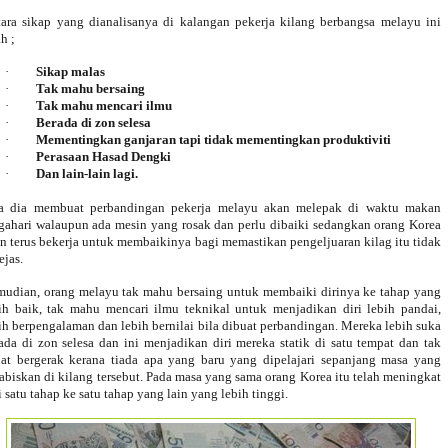
ara sikap yang dianalisanya di kalangan pekerja kilang berbangsa melayu ini
ah ;
·
Sikap malas
·
Tak mahu bersaing
·
Tak mahu mencari ilmu
·
Berada di zon selesa
·
Mementingkan ganjaran tapi tidak mementingkan produktiviti
·
Perasaan Hasad Dengki
·
Dan lain-lain lagi.
la dia membuat perbandingan pekerja melayu akan melepak di waktu makan
gahari walaupun ada mesin yang rosak dan perlu dibaiki sedangkan orang Korea
n terus bekerja untuk membaikinya bagi memastikan pengeljuaran kilag itu tidak
ejas.
udian, orang melayu tak mahu bersaing untuk membaiki dirinya ke tahap yang
ih baik, tak mahu mencari ilmu teknikal untuk menjadikan diri lebih pandai,
ih berpengalaman dan lebih bernilai bila dibuat perbandingan. Mereka lebih suka
ada di zon selesa dan ini menjadikan diri mereka statik di satu tempat dan tak
at bergerak kerana tiada apa yang baru yang dipelajari sepanjang masa yang
abiskan di kilang tersebut. Pada masa yang sama orang Korea itu telah meningkat
i satu tahap ke satu tahap yang lain yang lebih tinggi.