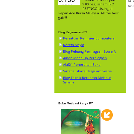
si 
9:00 pagi saham IPO
seo
RESTNGO Listing di
Papan Ace Bursa Malaysia. All the best
gais!!!
Blog Kegemaran FY
Persatuan Remisier Bumiputera
Kereta Mayat
Blog Peluang Perniagaan Score A
Ainon Mohd Tip Perniagaan
Alaf21 Penerbitan Buku
Suzana Ghazali Peguam Syarie
Blog Teknik Berkesan Melabur
Saham
Buku Motivasi karya FY