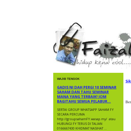
faizal yusup
WAJIB TENGOK
Si
GADIS NI DAH PERGI 10 SEMINAR
SAHAM DAN TAHU SEMINAR
MANA YANG TERBAIK! JOM
BAGITAHU SEMUA PELABUR...
Ber
SERTAI GROUP WHATSAPP SAHAM FY
SECARA PERCUMA
http://groupsahamFY.wasap.my/ ​ atau
HUBUNGI FY TERUS DI TALIAN
0166667430 KHIDMAT NASIHAT ...