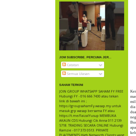
JOM SUBSCRIBE. PERCUMA JER...
Catatan
Semua Ulasan
SAHAM TERKINI
JOIN GROUP WHATSAPP SAHAM FY FREE
Kem
Hubungi FY - 016 666 7430 atau tekan
mas
link di bawah ini ;
mil
https://groupsahamFy.wasap.my untuk
dia
masuk grp wasap bersama FY atau
dua
https://t.me/FaizalYusup MEMBUKA
neg
AKAUN CDS Hubungi Cik Anna 011 2139
Bud
5718. TRADING SECARA ONLINE Hubungi
ap
Ramzie - 017 373 0513. PRIVATE
kel
PLACEMENTS High Networth Clients yang