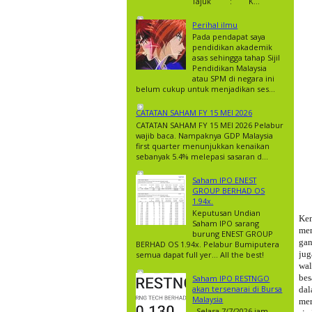
Tajuk : K...
Perihal ilmu
Pada pendapat saya
pendidikan akademik
asas sehingga tahap Sijil
Pendidikan Malaysia
atau SPM di negara ini
belum cukup untuk menjadikan ses...
CATATAN SAHAM FY 15 MEI 2026
CATATAN SAHAM FY 15 MEI 2026 Pelabur
wajib baca. Nampaknya GDP Malaysia
first quarter menunjukkan kenaikan
sebanyak 5.4% melepasi sasaran d...
Saham IPO ENEST
GROUP BERHAD OS
1.94x.
Keputusan Undian
Kem
Saham IPO sarang
men
burung ENEST GROUP
gan
BERHAD OS 1.94x. Pelabur Bumiputera
ju
semua dapat full yer… All the best!
wal
bes
Saham IPO RESTNGO
akan tersenarai di Bursa
dal
Malaysia
mer
Selasa 7/7/2026 jam