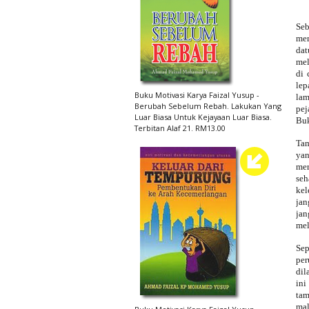
Seb
mem
dat
mel
di 
lep
Buku Motivasi Karya Faizal Yusup -
lam
Berubah Sebelum Rebah. Lakukan Yang
pej
Luar Biasa Untuk Kejayaan Luar Biasa.
Buk
Terbitan Alaf 21. RM13.00
Ta
ya
mer
seh
kel
jan
jan
mel
Sep
per
dil
in
tam
mal