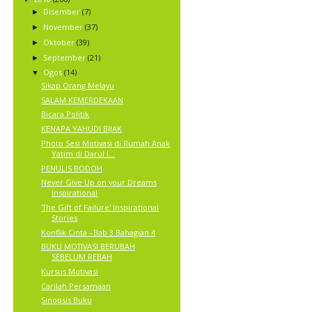
Disember
(7)
►
November
(37)
►
Oktober
(39)
►
September
(21)
►
Ogos
(14)
▼
Sikap Orang Melayu
SALAM KEMERDEKAAN
Bicara Politik
KENAPA YAHUDI BIJAK
Photo Sesi Motivasi di Rumah Anak
Yatim di Darul I...
PENULIS BODOH
Never Give Up on your Dreams
Inspirational
'The Gift of Failure' Inspirational
Stories
Konflik Cinta - Bab 3 Bahagian 4
BUKU MOTIVASI BERUBAH
SEBELUM REBAH
Kursus Motivasi
Carilah Persamaan
Sinopsis Buku