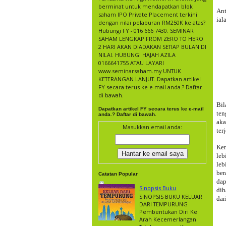
berminat untuk mendapatkan blok
Ant
saham IPO Private Placement terkini
ial
dengan nilai pelaburan RM250K ke atas?
Hubungi FY - 016 666 7430. SEMINAR
SAHAM LENGKAP FROM ZERO TO HERO
2 HARI AKAN DIADAKAN SETIAP BULAN DI
NILAI. HUBUNGI HAJAH AZILA
0166641755 ATAU LAYARI
www.seminarsaham.my UNTUK
KETERANGAN LANJUT. Dapatkan artikel
FY secara terus ke e-mail anda.? Daftar
di bawah.
Bi
Dapatkan artikel FY secara terus ke e-mail
ten
anda.? Daftar di bawah.
aka
Masukkan email anda:
terj
Kem
leb
leb
ber
Catatan Popular
dap
Sinopsis Buku
dih
SINOPSIS BUKU KELUAR
dar
DARI TEMPURUNG
Pembentukan Diri Ke
Arah Kecemerlangan