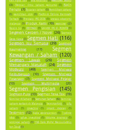
Membeli Buku
dan mata hati
(1)
MB Kelantan
(1)
Notis
(3)
Mencari ilmu saham percuma
(1)
Penulis
(7)
Pasaran saham
(1)
Pemilihan saham
(1)
pemilihan stok
(1)
Platform Online Kentrade
Terbaik
(1)
Prestasi IPO 2026
(1)
pretasi ekonomi
Produk Kami
(10)
remisier
(2)
malaysia
(1)
Rest n Go
(1)
RESTNGO
(1)
SAHAM IPO EI POWER
(1)
Segmen Cerpen / Novel
(26)
Segmen
Segmen Hati
(116)
Desa Kasia
(1)
Segmen Isu Semasa
(39)
Segmen
Segmen
Kaunseling
(17)
Kewangan / Saham
(120)
Segmen Lawak
(26)
Segmen
Menangani Masalah
(24)
Segmen
Motivasi
(49)
Segmen Motivasi
Keibubapaan
(10)
Segmen Motivasi
Pasangan
(7)
Segmen Motivasi Pelajar
(13)
Segmen Multimedia
(20)
Segmen Pengisian
(145)
Segmen Puisi
(13)
Segmen Teka Teki
(19)
Seminar Saham
(6)
Seminar AI Saham
(1)
Seminar
saham terbaik di Malaysia
(1)
Seminarfzth
(1)
sifu
saham
(1)
skyechip
(1)
smart money
(1)
Testimoni
(12)
tiada perancangan
(1)
Trading
idea
(1)
value investing
(1)
Volume analysis
(1)
woksyop saham
(1)
YAB Dato Mohd Nassuruddin
bin Daud
(1)