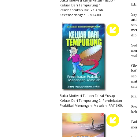
Buku Motivasi Karya Faizal Yusup -
LE
Keluar Dari Tempurung 1.
Pembentukan Diri ke Arah
Say
Kecemerlangan. RM14.00
art
sec
men
dip
Sed
mem
wal
Ole
bai
sep
mat
sat
Buku Motivasi Tulisan Faizal Yusup -
Fik
Keluar Dari Tempurung 2. Pendekatan
Praktikal Menangani Masalah. RM16.00.
Ses
kek
Buk
mem