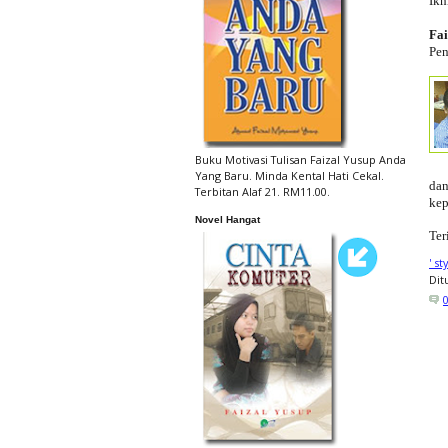
Ikh
Fai
Pen
Buku Motivasi Tulisan Faizal Yusup Anda
Yang Baru. Minda Kental Hati Cekal.
dan
Terbitan Alaf 21. RM11.00.
kep
Novel Hangat
Ter
' s
Dit