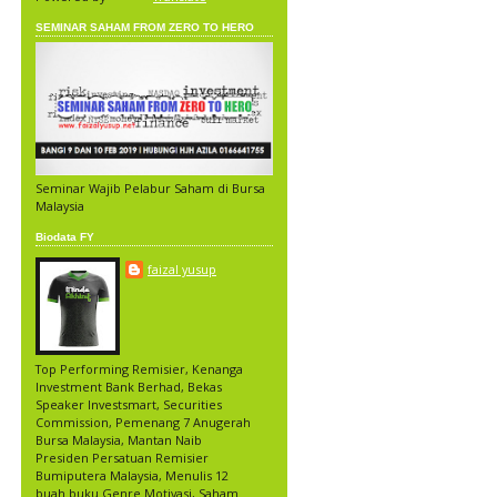
SEMINAR SAHAM FROM ZERO TO HERO
Seminar Wajib Pelabur Saham di Bursa
Malaysia
Biodata FY
faizal yusup
Top Performing Remisier, Kenanga
Investment Bank Berhad, Bekas
Speaker Investsmart, Securities
Commission, Pemenang 7 Anugerah
Bursa Malaysia, Mantan Naib
Presiden Persatuan Remisier
Bumiputera Malaysia, Menulis 12
buah buku Genre Motivasi, Saham