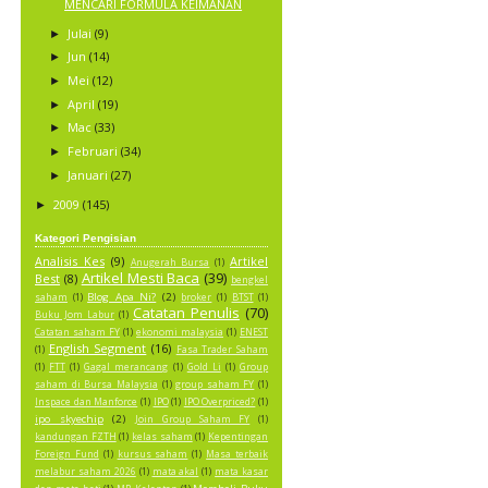
MENCARI FORMULA KEIMANAN
Julai
(9)
►
Jun
(14)
►
Mei
(12)
►
April
(19)
►
Mac
(33)
►
Februari
(34)
►
Januari
(27)
►
2009
(145)
►
Kategori Pengisian
Analisis Kes
(9)
Artikel
Anugerah Bursa
(1)
Artikel Mesti Baca
(39)
Best
(8)
bengkel
Blog Apa Ni?
(2)
saham
(1)
broker
(1)
BTST
(1)
Catatan Penulis
(70)
Buku Jom Labur
(1)
Catatan saham FY
(1)
ekonomi malaysia
(1)
ENEST
English Segment
(16)
(1)
Fasa Trader Saham
(1)
FTT
(1)
Gagal merancang
(1)
Gold Li
(1)
Group
saham di Bursa Malaysia
(1)
group saham FY
(1)
Inspace dan Manforce
(1)
IPO
(1)
IPO Overpriced?
(1)
ipo skyechip
(2)
Join Group Saham FY
(1)
kandungan FZTH
(1)
kelas saham
(1)
Kepentingan
Foreign Fund
(1)
kursus saham
(1)
Masa terbaik
melabur saham 2026
(1)
mata akal
(1)
mata kasar