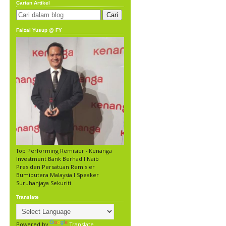
Carian Artikel
Faizal Yusup @ FY
Top Performing Remisier - Kenanga
Investment Bank Berhad l Naib
Presiden Persatuan Remisier
Bumiputera Malaysia l Speaker
Suruhanjaya Sekuriti
Translate
Powered by
Translate