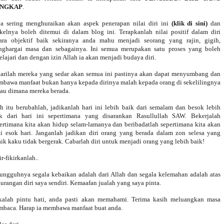
NGKAP
.
a sering menghuraikan akan aspek penerapan nilai diri ini
(klik di sini)
dan
ikelnya boleh ditemui di dalam blog ini. Terapkanlah nilai positif dalam diri
ara objektif baik sekiranya anda mahu menjadi seorang yang rajin, gigih,
ghargai masa dan sebagainya. Ini semua merupakan satu proses yang boleh
elajari dan dengan izin Allah ia akan menjadi budaya diri.
arilah mereka yang sedar akan semua ini pastinya akan dapat menyumbang dan
bawa manfaat bukan hanya kepada dirinya malah kepada orang di sekelilingnya
au dimana mereka berada.
h itu berubahlah, jadikanlah hari ini lebih baik dari semalam dan besok lebih
k dari hari ini sepertimana yang disarankan Rasullullah SAW. Bekerjalah
ertimana kita akan hidup selam-lamanya dan beribadatlah sepertimana kita akan
i esok hari. Janganlah jadikan diri orang yang berada dalam zon selesa yang
aik kaku tidak bergerak. Cabarlah diri untuk menjadi orang yang lebih baik!
ir-fikirkanlah..
ungguhnya segala kebaikan adalah dari Allah dan segala kelemahan adalah atas
urangan diri saya sendiri. Kemaafan jualah yang saya pinta.
alah pintu hati, anda pasti akan memahami. Terima kasih meluangkan masa
baca. Harap ia membawa manfaat buat anda.