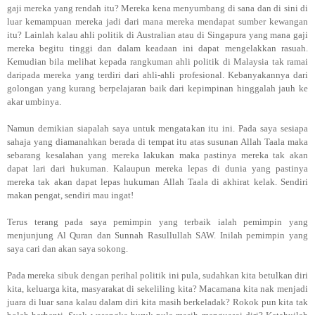
gaji mereka yang rendah itu? Mereka kena menyumbang di sana dan di sini di
luar kemampuan mereka jadi dari mana mereka mendapat sumber kewangan
itu? Lainlah kalau ahli politik di Australian atau di Singapura yang mana gaji
mereka begitu tinggi dan dalam keadaan ini dapat mengelakkan rasuah.
Kemudian bila melihat kepada rangkuman ahli politik di Malaysia tak ramai
daripada mereka yang terdiri dari ahli-ahli profesional. Kebanyakannya dari
golongan yang kurang berpelajaran baik dari kepimpinan hinggalah jauh ke
akar umbinya.
Namun demikian siapalah saya untuk mengatakan itu ini. Pada saya sesiapa
sahaja yang diamanahkan berada di tempat itu atas susunan Allah Taala maka
sebarang kesalahan yang mereka lakukan maka pastinya mereka tak akan
dapat lari dari hukuman. Kalaupun mereka lepas di dunia yang pastinya
mereka tak akan dapat lepas hukuman Allah Taala di akhirat kelak. Sendiri
makan pengat, sendiri mau ingat!
Terus terang pada saya pemimpin yang terbaik ialah pemimpin yang
menjunjung Al Quran dan Sunnah Rasullullah SAW. Inilah pemimpin yang
saya cari dan akan saya sokong.
Pada mereka sibuk dengan perihal politik ini pula, sudahkan kita betulkan diri
kita, keluarga kita, masyarakat di sekeliling kita? Macamana kita nak menjadi
juara di luar sana kalau dalam diri kita masih berkeladak? Rokok pun kita tak