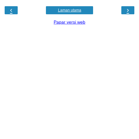
‹
›
Laman utama
Papar versi web