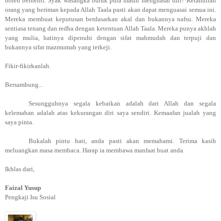
boleh berhenti. Syak wasangka buruk pula masih menguasai diri? Ketahuilah
orang yang beriman kepada Allah Taala pasti akan dapat menguasai semua ini.
Mereka membuat keputusan berdasarkan akal dan bukannya nafsu. Mereka
sentiasa tenang dan redha dengan ketentuan Allah Taala. Mereka punya akhlah
yang mulia, hatinya dipenuhi dengan sifat mahmudah dan terpuji dan
bukannya sifat mazmumah yang terkeji.
Fikir-fikirkanlah.
Bersambung...
Sesungguhnya segala kebaikan adalah dari Allah dan segala
kelemahan adalah atas kekurangan diri saya sendiri. Kemaafan jualah yang
saya pinta.
Bukalah pintu hati, anda pasti akan memahami. Terima kasih
meluangkan masa membaca. Harap ia membawa manfaat buat anda.
Ikhlas dari,
Faizal Yusup
Pengkaji Isu Sosial