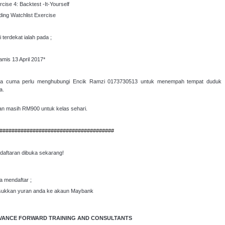
rcise 4: Backtest -It-Yourself
lding Watchlist Exercise
 terdekat ialah pada ;
amis 13 April 2017*
a cuma perlu menghubungi Encik Ramzi 0173730513 untuk menempah tempat duduk
a.
an masih RM900 untuk kelas sehari.
######################################
daftaran dibuka sekarang!
a mendaftar ;
ukkan yuran anda ke akaun Maybank
VANCE FORWARD TRAINING AND CONSULTANTS