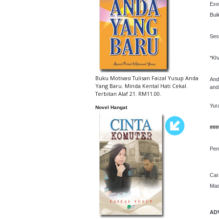
Exe
Bui
Sesi
*Kh
Buku Motivasi Tulisan Faizal Yusup Anda
And
Yang Baru. Minda Kental Hati Cekal.
and
Terbitan Alaf 21. RM11.00.
Yur
Novel Hangat
###
Pen
Car
Mas
AD