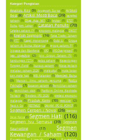
Kategori Pengisian
Analisis Kes
(9)
Artikel
Anugerah Bursa
(1)
Artikel Mesti Baca
(39)
Best
(8)
bengkel
Blog Apa Ni?
(2)
saham
(1)
broker
(1)
BTST
(1)
Catatan Penulis
(70)
Buku Jom Labur
(1)
Catatan saham FY
(1)
ekonomi malaysia
(1)
ENEST
English Segment
(16)
(1)
Fasa Trader Saham
(1)
FTT
(1)
Gagal merancang
(1)
Gold Li
(1)
Group
saham di Bursa Malaysia
(1)
group saham FY
(1)
Inspace dan Manforce
(1)
IPO
(1)
IPO Overpriced?
(1)
ipo skyechip
(2)
Join Group Saham FY
(1)
kandungan FZTH
(1)
kelas saham
(1)
Kepentingan
Foreign Fund
(1)
kursus saham
(1)
Masa terbaik
melabur saham 2026
(1)
mata akal
(1)
mata kasar
Membeli Buku
dan mata hati
(1)
MB Kelantan
(1)
Notis
(3)
Mencari ilmu saham percuma
(1)
Penulis
(7)
Pasaran saham
(1)
Pemilihan saham
(1)
pemilihan stok
(1)
Platform Online Kentrade
Terbaik
(1)
Prestasi IPO 2026
(1)
pretasi ekonomi
Produk Kami
(10)
remisier
(2)
malaysia
(1)
Rest n Go
(1)
RESTNGO
(1)
SAHAM IPO EI POWER
(1)
Segmen Cerpen / Novel
(26)
Segmen
Segmen Hati
(116)
Desa Kasia
(1)
Segmen Isu Semasa
(39)
Segmen
Segmen
Kaunseling
(17)
Kewangan / Saham
(120)
Segmen Lawak
(26)
Segmen