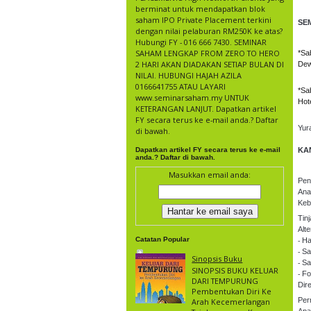
berminat untuk mendapatkan blok
saham IPO Private Placement terkini
SE
dengan nilai pelaburan RM250K ke atas?
Hubungi FY - 016 666 7430. SEMINAR
SAHAM LENGKAP FROM ZERO TO HERO
*Sa
2 HARI AKAN DIADAKAN SETIAP BULAN DI
Dew
NILAI. HUBUNGI HAJAH AZILA
0166641755 ATAU LAYARI
*Sa
www.seminarsaham.my UNTUK
Hot
KETERANGAN LANJUT. Dapatkan artikel
FY secara terus ke e-mail anda.? Daftar
Yur
di bawah.
Dapatkan artikel FY secara terus ke e-mail
KA
anda.? Daftar di bawah.
Masukkan email anda:
Pen
Anal
Keb
Tin
Alte
Catatan Popular
⁃ H
⁃ S
Sinopsis Buku
⁃ S
SINOPSIS BUKU KELUAR
⁃ Fo
DARI TEMPURUNG
Dir
Pembentukan Diri Ke
Per
Arah Kecemerlangan