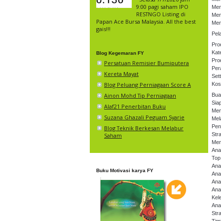
9:00 pagi saham IPO
Men
RESTNGO Listing di
Men
Papan Ace Bursa Malaysia. All the best
Men
gais!!!
Pel
Pro
Kat
Blog Kegemaran FY
Pro
Persatuan Remisier Bumiputera
Per
Kereta Mayat
Set
Blog Peluang Perniagaan Score A
Kos
Ainon Mohd Tip Perniagaan
Bua
Sia
Alaf21 Penerbitan Buku
Mem
Suzana Ghazali Peguam Syarie
Mel
Pen
Blog Teknik Berkesan Melabur
Str
Saham
Men
Ana
Top
Ana
Buku Motivasi karya FY
Ana
Anal
Anal
Kel
Ana
Str