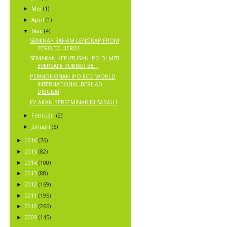
Mei
(1)
►
April
(1)
►
Mac
(4)
▼
SEMINAR SAHAM LENGKAP FROM
ZERO TO HERO!
SEMAKAN KEPUTUSAN IPO DI MITI -
EVERSAFE RUBBER BE...
PERMOHONAN IPO ECO WORLD
INTERNATIONAL BERHAD
DIBUKA!
FY AKAN BERSEMINAR DI SABAH1
Februari
(2)
►
Januari
(6)
►
2016
(76)
►
2015
(82)
►
2014
(100)
►
2013
(88)
►
2012
(169)
►
2011
(195)
►
2010
(266)
►
2009
(145)
►