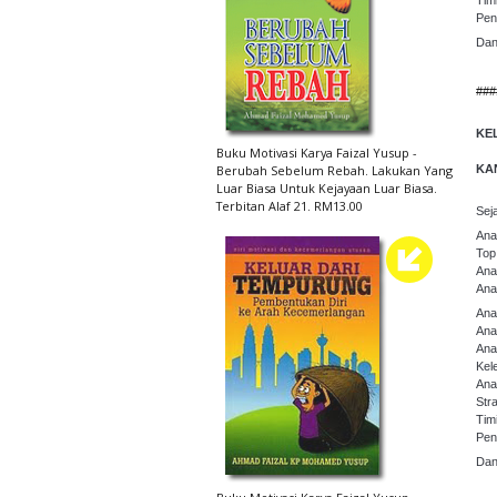
Tim
Pen
Dan
###
KE
Buku Motivasi Karya Faizal Yusup -
Berubah Sebelum Rebah. Lakukan Yang
KA
Luar Biasa Untuk Kejayaan Luar Biasa.
Terbitan Alaf 21. RM13.00
Sej
Ana
Top
Ana
Ana
Anal
Anal
Anal
Kel
Ana
Str
Tim
Pen
Dan