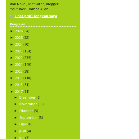
dan Novel, Motivator, Blogger,
Youtuber, Hamba Allah.
Lihat profil lengkap saya
Pengisian
2026
(54)
►
2025
(22)
►
2024
(70)
►
2023
(154)
►
2022
(235)
►
2021
(149)
►
2020
(38)
►
2019
(118)
►
2018
(51)
►
2017
(51)
▼
Disember
(6)
►
November
(10)
►
Oktober
(3)
►
September
(3)
►
Ogos
(8)
►
Julai
(4)
►
Jun
(3)
►