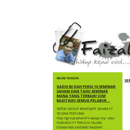
faizal yusup
WAJIB TENGOK
SE
GADIS NI DAH PERGI 10 SEMINAR
SAHAM DAN TAHU SEMINAR
MANA YANG TERBAIK! JOM
BAGITAHU SEMUA PELABUR...
SERTAI GROUP WHATSAPP SAHAM FY
SECARA PERCUMA
http://groupsahamFY.wasap.my/ ​ atau
HUBUNGI FY TERUS DI TALIAN
0166667430 KHIDMAT NASIHAT ...