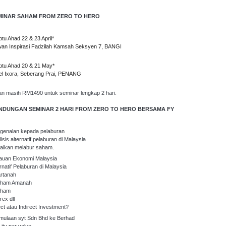
MINAR SAHAM FROM ZERO TO HERO
btu Ahad 22 & 23 April*
an Inspirasi Fadzilah Kamsah Seksyen 7, BANGI
btu Ahad 20 & 21 May*
el Ixora, Seberang Prai, PENANG
an masih RM1490 untuk seminar lengkap 2 hari.
NDUNGAN SEMINAR 2 HARI FROM ZERO TO HERO BERSAMA FY
genalan kepada pelaburan
isis alternatif pelaburan di Malaysia
aikan melabur saham.
jauan Ekonomi Malaysia
rnatif Pelaburan di Malaysia
artanah
aham Amanah
aham
rex dll
ect atau Indirect Investment?
mulaan syt Sdn Bhd ke Berhad