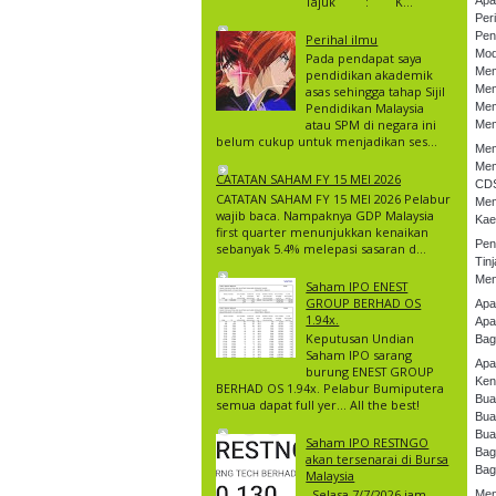
Tajuk : K...
Apa
Peri
Pen
Perihal ilmu
Mod
Pada pendapat saya
Mem
pendidikan akademik
Mem
asas sehingga tahap Sijil
Pendidikan Malaysia
Mem
atau SPM di negara ini
Memi
belum cukup untuk menjadikan ses...
Mem
Mem
CATATAN SAHAM FY 15 MEI 2026
CDS
CATATAN SAHAM FY 15 MEI 2026 Pelabur
Mem
wajib baca. Nampaknya GDP Malaysia
Kae
first quarter menunjukkan kenaikan
Pen
sebanyak 5.4% melepasi sasaran d...
Tin
Men
Saham IPO ENEST
GROUP BERHAD OS
Apa
1.94x.
Apa
Keputusan Undian
Bag
Saham IPO sarang
Apa
burung ENEST GROUP
Ken
BERHAD OS 1.94x. Pelabur Bumiputera
Bua
semua dapat full yer… All the best!
Bua
Bua
Saham IPO RESTNGO
Bag
akan tersenarai di Bursa
Bag
Malaysia
Selasa 7/7/2026 jam
Men