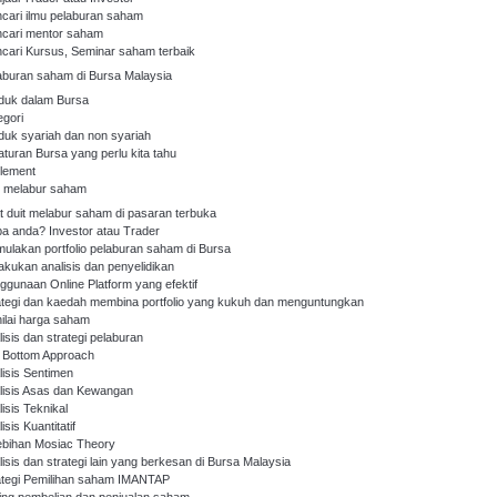
cari ilmu pelaburan saham
cari mentor saham
cari Kursus, Seminar saham terbaik
aburan saham di Bursa Malaysia
duk dalam Bursa
egori
duk syariah dan non syariah
aturan Bursa yang perlu kita tahu
tlement
 melabur saham
t duit melabur saham di pasaran terbuka
pa anda? Investor atau Trader
ulakan portfolio pelaburan saham di Bursa
akukan analisis dan penyelidikan
ggunaan Online Platform yang efektif
ategi dan kaedah membina portfolio yang kukuh dan menguntungkan
ilai harga saham
lisis dan strategi pelaburan
 Bottom Approach
lisis Sentimen
lisis Asas dan Kewangan
isis Teknikal
isis Kuantitatif
ebihan Mosiac Theory
lisis dan strategi lain yang berkesan di Bursa Malaysia
ategi Pemilihan saham IMANTAP