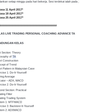
alankan setiap minggu pada hari bekerja. Sesi terdekat ialah pada ;
lasa 11 April 2017*
lasa 18 April 2017*
lasa 25 April 2017*
######################################
LAS LIVE TRADING PERSONAL COACHING ADVANCE TA
NDUNGAN KELAS
st Section: Theory
losophy of
TA
rt Construction
cept of Trend
rt Pattern in Malaysian Case
rcise 1: Do-It-Yourself
ing Average
icator – ADX, MACD
rcise 2: Do-It-Yourself
ond Section: Practical
ting Filter
ating Trading System
tem 1: MTFMACD
rcise 3: Backtest-It-Yourself
tem 2: ADXMACD