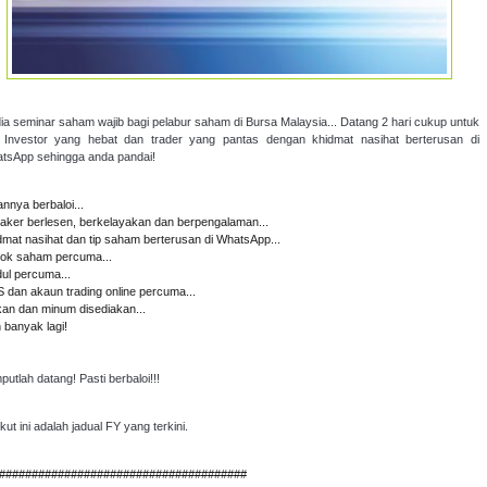
 dia seminar saham wajib bagi pelabur saham di Bursa Malaysia... Datang 2 hari cukup untuk
i Investor yang hebat dan trader yang pantas dengan khidmat nasihat berterusan di
tsApp sehingga anda pandai!
annya berbaloi...
aker berlesen, berkelayakan dan berpengalaman...
dmat nasihat dan tip saham berterusan di WhatsApp...
ok saham percuma...
ul percuma...
 dan akaun trading online percuma...
an dan minum disediakan...
 banyak lagi!
utlah datang! Pasti berbaloi!!!
kut ini adalah jadual FY yang terkini.
######################################