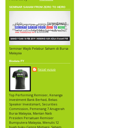
SEMINAR SAHAM FROM ZERO TO HERO
Seminar Wajib Pelabur Saham di Bursa
Malaysia
Biodata FY
faizal yusup
Top Performing Remisier, Kenanga
Investment Bank Berhad, Bekas
Speaker Investsmart, Securities
Commission, Pemenang 7 Anugerah
Bursa Malaysia, Mantan Naib
Presiden Persatuan Remisier
Bumiputera Malaysia, Menulis 12
buah buku Genre Motivasi, Saham