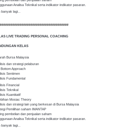
ing pembelian dan penjualan saham
ggunaan Analisa Teknikal serta indikator-indikator pasaran.
 banyak lagi...
######################################
LAS LIVE TRADING PERSONAL COACHING
NDUNGAN KELAS
arah Bursa Malaysia
lisis dan strategi pelaburan
 Bottom Approach
lisis Sentimen
lisis Fundamental
isis Financial
isis Teknikal
isis Kuantitatif
ebihan Mosiac Theory
lisis dan strategi lain yang berkesan di Bursa Malaysia
ategi Pemilihan saham IMANTAP
ing pembelian dan penjualan saham
ggunaan Analisa Teknikal serta indikator-indikator pasaran.
 banyak lagi...