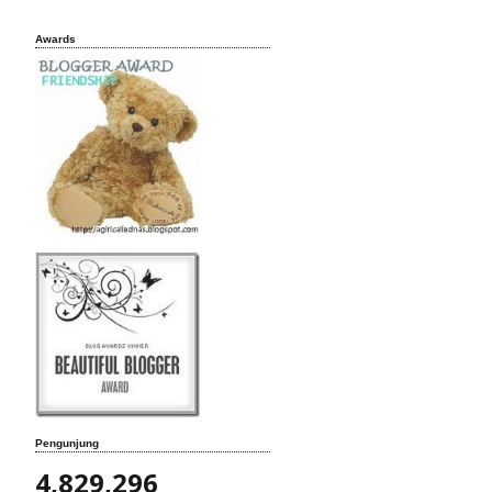
Awards
Pengunjung
4,829,296