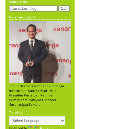
Carian Artikel
Faizal Yusup @ FY
Top Performing Remisier - Kenanga
Investment Bank Berhad l Naib
Presiden Persatuan Remisier
Bumiputera Malaysia l Speaker
Suruhanjaya Sekuriti
Translate
Powered by
Translate