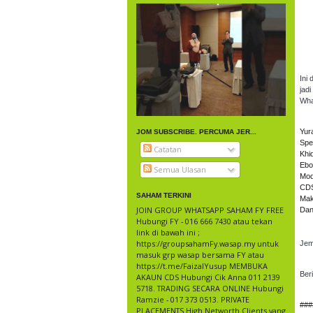
Ini
jad
Wha
Yur
JOM SUBSCRIBE. PERCUMA JER...
Spe
Catatan
Khi
Ebo
Semua Ulasan
Mod
CDS
SAHAM TERKINI
Mak
JOIN GROUP WHATSAPP SAHAM FY FREE
Dan
Hubungi FY - 016 666 7430 atau tekan
link di bawah ini ;
https://groupsahamFy.wasap.my untuk
Jemp
masuk grp wasap bersama FY atau
https://t.me/FaizalYusup MEMBUKA
Beri
AKAUN CDS Hubungi Cik Anna 011 2139
5718. TRADING SECARA ONLINE Hubungi
Ramzie - 017 373 0513. PRIVATE
###
PLACEMENTS High Networth Clients yang