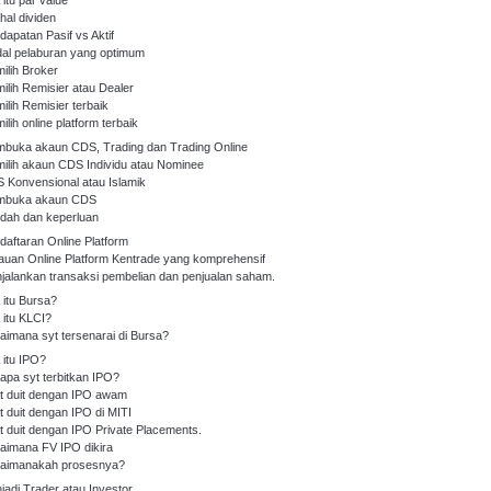
 itu par value
hal dividen
dapatan Pasif vs Aktif
al pelaburan yang optimum
ilih Broker
ilih Remisier atau Dealer
ilih Remisier terbaik
lih online platform terbaik
buka akaun CDS, Trading dan Trading Online
ilih akaun CDS Individu atau Nominee
 Konvensional atau Islamik
buka akaun CDS
dah dan keperluan
daftaran Online Platform
jauan Online Platform Kentrade yang komprehensif
jalankan transaksi pembelian dan penjualan saham.
 itu Bursa?
 itu KLCI?
aimana syt tersenarai di Bursa?
 itu IPO?
apa syt terbitkan IPO?
t duit dengan IPO awam
t duit dengan IPO di MITI
t duit dengan IPO Private Placements.
aimana FV IPO dikira
aimanakah prosesnya?
jadi Trader atau Investor