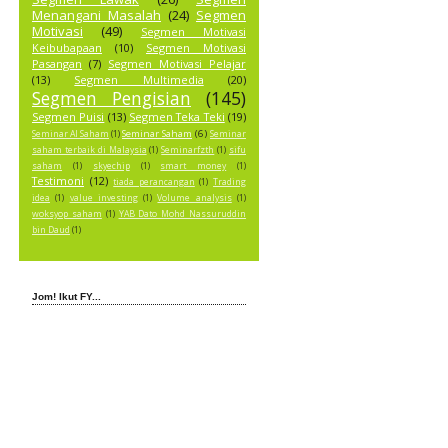
Menangani Masalah
(24)
Segmen
Motivasi
(49)
Segmen Motivasi
Keibubapaan
(10)
Segmen Motivasi
Pasangan
(7)
Segmen Motivasi Pelajar
(13)
Segmen Multimedia
(20)
Segmen Pengisian
(145)
Segmen Puisi
(13)
Segmen Teka Teki
(19)
Seminar Saham
(6)
Seminar AI Saham
(1)
Seminar
saham terbaik di Malaysia
(1)
Seminarfzth
(1)
sifu
saham
(1)
skyechip
(1)
smart money
(1)
Testimoni
(12)
tiada perancangan
(1)
Trading
idea
(1)
value investing
(1)
Volume analysis
(1)
woksyop saham
(1)
YAB Dato Mohd Nassuruddin
bin Daud
(1)
Jom! Ikut FY...