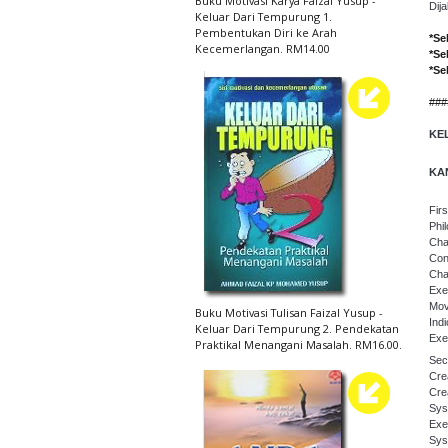
Buku Motivasi Karya Faizal Yusup -
Dij
Keluar Dari Tempurung 1.
Pembentukan Diri ke Arah
*Se
Kecemerlangan. RM14.00
*Se
*Se
###
KE
KA
Fir
Phi
Cha
Con
Cha
Exe
Mov
Buku Motivasi Tulisan Faizal Yusup -
Ind
Keluar Dari Tempurung 2. Pendekatan
Exe
Praktikal Menangani Masalah. RM16.00.
Sec
Crea
Cre
Sys
Exe
Sys