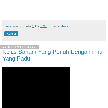
faizal yusup
pada
10:59 PG
Tiada ulasan:
Kongsi
13 Disember 2017
Kelas Saham Yang Penuh Dengan ilmu
Yang Padu!