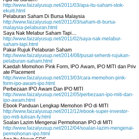
http://www.faizalyusup.net/2011/03/apa-itu-saham-stok-
ekuiti.html
Pelaburan Saham Di Bursa Malaysia
http://www.faizalyusup.net/2011/03/saham-di-bursa-
malaysia-pelaburan.html
Saya Nak Melabur Saham Tapi…
http://www.faizalyusup.net/2011/02/saya-nak-melabur-
saham-tapi.html
Pakar Rujuk Pelaburan Saham
http://www.faizalyusup.net/2014/08/pusat-sehenti-rujukan-
pelaburan-saham.html
Kaedah Momohon Pink Form, IPO Awam, IPO MITI dan Priv
ate Placement
http://www.faizalyusup.net/2013/03/cara-memohon-pink-
form-ipo-awam-ipo.html
Perbezaan IPO Awam Dan IPO MITI
http://www.faizalyusup.net/2012/05/perbezaan-ipo-miti-dan-
ipo-awam.html
Ebook Panduan Lengkap Memohon IPO di MITI
http://www.faizalyusup.net/2012/12/ebook-super-investor-
ipo-miti-tulisan-fy.html
Soalan Lazim Mengenai Permohonan IPO di MITI
http://www.faizalyusup.net/2012/04/soalan-lazim-mengenai-
permohonan-ipo.html