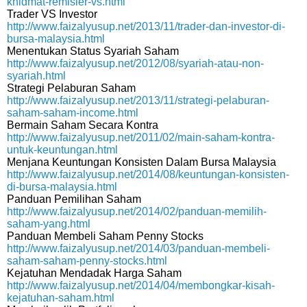
khidmat-remisier-vs.html
Trader VS Investor
http://www.faizalyusup.net/2013/11/trader-dan-investor-di-
bursa-malaysia.html
Menentukan Status Syariah Saham
http://www.faizalyusup.net/2012/08/syariah-atau-non-
syariah.html
Strategi Pelaburan Saham
http://www.faizalyusup.net/2013/11/strategi-pelaburan-
saham-saham-income.html
Bermain Saham Secara Kontra
http://www.faizalyusup.net/2011/02/main-saham-kontra-
untuk-keuntungan.html
Menjana Keuntungan Konsisten Dalam Bursa Malaysia
http://www.faizalyusup.net/2014/08/keuntungan-konsisten-
di-bursa-malaysia.html
Panduan Pemilihan Saham
http://www.faizalyusup.net/2014/02/panduan-memilih-
saham-yang.html
Panduan Membeli Saham Penny Stocks
http://www.faizalyusup.net/2014/03/panduan-membeli-
saham-saham-penny-stocks.html
Kejatuhan Mendadak Harga Saham
http://www.faizalyusup.net/2014/04/membongkar-kisah-
kejatuhan-saham.html