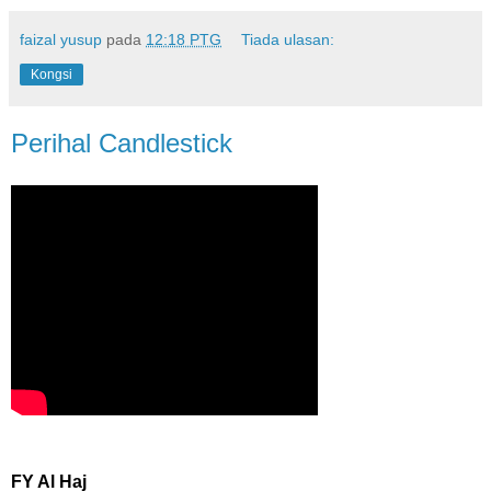
faizal yusup
pada
12:18 PTG
Tiada ulasan:
Kongsi
Perihal Candlestick
FY Al Haj