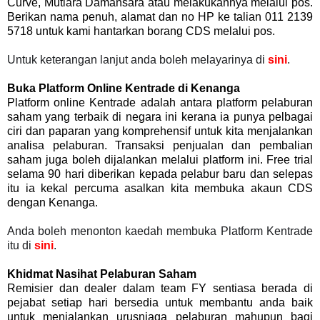
Curve, Mutiara Damansara atau melakukannya melalui pos.
Berikan nama penuh, alamat dan no HP ke talian 011 2139
5718 untuk kami hantarkan borang CDS melalui pos.
Untuk keterangan lanjut anda boleh melayarinya di
sini
.
Buka Platform Online Kentrade di Kenanga
Platform online Kentrade adalah antara platform pelaburan
saham yang terbaik di negara ini kerana ia punya pelbagai
ciri dan paparan yang komprehensif untuk kita menjalankan
analisa pelaburan. Transaksi penjualan dan pembalian
saham juga boleh dijalankan melalui platform ini. Free trial
selama 90 hari diberikan kepada pelabur baru dan selepas
itu ia kekal percuma asalkan kita membuka akaun CDS
dengan Kenanga.
Anda boleh menonton kaedah membuka Platform Kentrade
itu di
sini
.
Khidmat Nasihat Pelaburan Saham
Remisier dan dealer dalam team FY sentiasa berada di
pejabat setiap hari bersedia untuk membantu anda baik
untuk menjalankan urusniaga pelaburan mahupun bagi