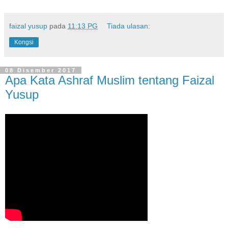
faizal yusup
pada
11:13 PG
Tiada ulasan:
Kongsi
08 Disember 2017
Apa Kata Ashraf Muslim tentang Faizal
Yusup