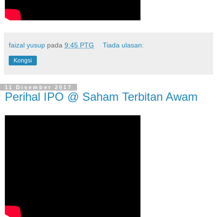
faizal yusup
pada
9:45 PTG
Tiada ulasan:
Kongsi
11 Disember 2017
Perihal IPO @ Saham Terbitan Awam