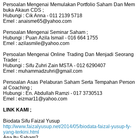
Persoalan Mengenai Memulakan Portfolio Saham Dan Mem
buka Akaun CDS ;
Hubungi : Cik Anna - 011 2139 5718
Emel : anaisme65@yahoo.com
Persoalan Mengenai Seminar Saham ;
Hubungi : Puan Azila Ismail - 016 664 1755
Emel : azilasmile@yahoo.com
Persoalan Mengenai Online Trading Dan Menjadi Seorang
Trader ;
Hubungi : Sifu Zuhri Zain MSTA - 012 6290407
Emel : muhammadzuhri@gmail.com
Persoalan Asas Pelaburan Saham Serta Tempahan Person
al Coaching ;
Hubungi : En. Abdullah Ramzi - 017 3730513
Emel : eizmar11@yahoo.com
LINK KAMI ;
Biodata Sifu Faizal Yusup
http://www.faizalyusup.net/2014/05/biodata-faizal-yusup-fy-
yang-terkini.html
Apa Itu Saham?