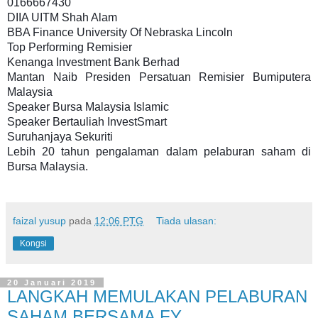
0166667430
DIIA UITM Shah Alam
BBA Finance University Of Nebraska Lincoln
Top Performing Remisier
Kenanga Investment Bank Berhad
Mantan Naib Presiden Persatuan Remisier Bumiputera
Malaysia
Speaker Bursa Malaysia Islamic
Speaker Bertauliah InvestSmart
Suruhanjaya Sekuriti
Lebih 20 tahun pengalaman dalam pelaburan saham di
Bursa Malaysia.
faizal yusup
pada
12:06 PTG
Tiada ulasan:
Kongsi
20 Januari 2019
LANGKAH MEMULAKAN PELABURAN
SAHAM BERSAMA FY