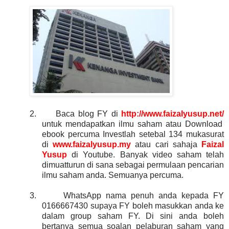
2.
Baca blog FY di
http://www.faizalyusup.net/
untuk mendapatkan ilmu saham atau Download
ebook percuma Investlah setebal 134 mukasurat
di
www.faizalyusup.my
atau cari sahaja
Faizal
Yusup
di Youtube. Banyak video saham telah
dimuatturun di sana sebagai permulaan pencarian
ilmu saham anda. Semuanya percuma.
3.
WhatsApp nama penuh anda kepada FY
0166667430 supaya FY boleh masukkan anda ke
dalam group saham FY. Di sini anda boleh
bertanya semua soalan pelaburan saham yang