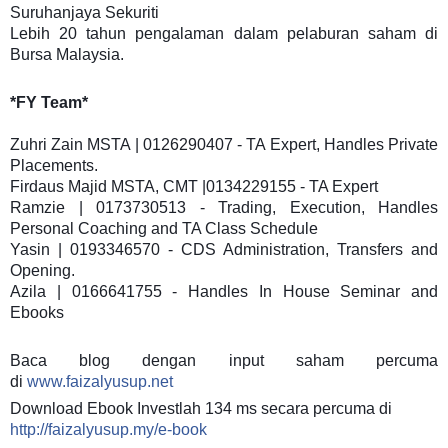
Suruhanjaya Sekuriti
Lebih 20 tahun pengalaman dalam pelaburan saham di
Bursa Malaysia.
*FY Team*
Zuhri Zain MSTA | 0126290407 - TA Expert, Handles Private
Placements.
Firdaus Majid MSTA, CMT |0134229155 - TA Expert
Ramzie | 0173730513 - Trading, Execution, Handles
Personal Coaching and TA Class Schedule
Yasin | 0193346570 - CDS Administration, Transfers and
Opening.
Azila | 0166641755 - Handles In House Seminar and
Ebooks
Baca blog dengan input saham percuma
di
www.faizalyusup.net
Download Ebook Investlah 134 ms secara percuma di
http://faizalyusup.my/e-book