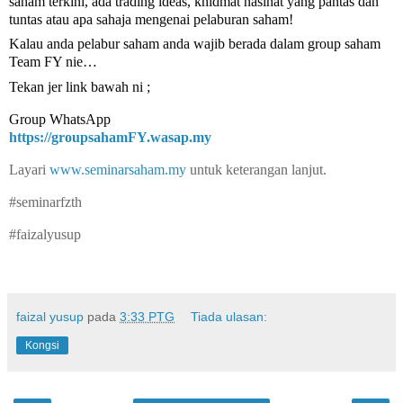
saham terkini, ada trading ideas, khidmat nasihat yang pantas dan
tuntas atau apa sahaja mengenai pelaburan saham!
Kalau anda pelabur saham anda wajib berada dalam group saham
Team FY nie…
Tekan jer link bawah ni ;
Group WhatsApp
https://groupsahamFY.wasap.my
Layari
www.seminarsaham.my
untuk keterangan lanjut.
#seminarfzth
#faizalyusup
faizal yusup
pada
3:33 PTG
Tiada ulasan:
Kongsi