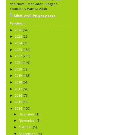
dan Novel, Motivator, Blogger,
Youtuber, Hamba Allah.
Lihat profil lengkap saya
Pengisian
2026
(54)
►
2025
(22)
►
2024
(70)
►
2023
(154)
►
2022
(235)
►
2021
(149)
►
2020
(38)
►
2019
(118)
►
2018
(51)
►
2017
(51)
►
2016
(76)
►
2015
(82)
►
2014
(100)
▼
Disember
(1)
►
November
(3)
►
Oktober
(5)
►
September
(4)
▼