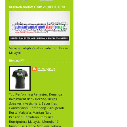
SEMINAR SAHAM FROM ZERO TO HERO
Seminar Wajib Pelabur Saham di Bursa
Malaysia
Biodata FY
faizal yusup
Top Performing Remisier, Kenanga
Investment Bank Berhad, Bekas
Speaker Investsmart, Securities
Commission, Pemenang 7 Anugerah
Bursa Malaysia, Mantan Naib
Presiden Persatuan Remisier
Bumiputera Malaysia, Menulis 12
buah buku Genre Motivasi, Saham