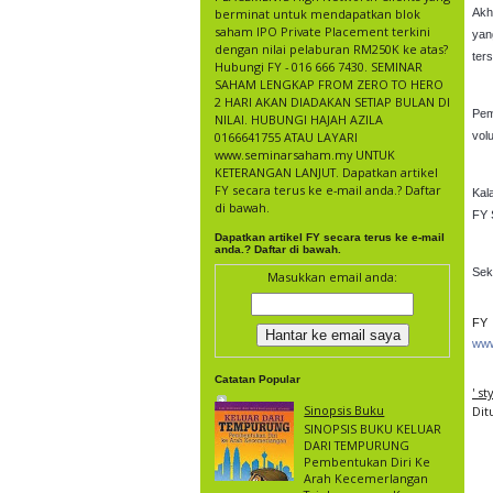
berminat untuk mendapatkan blok
Akh
saham IPO Private Placement terkini
yan
dengan nilai pelaburan RM250K ke atas?
ter
Hubungi FY - 016 666 7430. SEMINAR
SAHAM LENGKAP FROM ZERO TO HERO
2 HARI AKAN DIADAKAN SETIAP BULAN DI
Pem
NILAI. HUBUNGI HAJAH AZILA
0166641755 ATAU LAYARI
vol
www.seminarsaham.my UNTUK
KETERANGAN LANJUT. Dapatkan artikel
FY secara terus ke e-mail anda.? Daftar
Kal
di bawah.
FY 
Dapatkan artikel FY secara terus ke e-mail
anda.? Daftar di bawah.
Sek
Masukkan email anda:
FY
www
Catatan Popular
' s
Sinopsis Buku
Dit
SINOPSIS BUKU KELUAR
DARI TEMPURUNG
Pembentukan Diri Ke
Arah Kecemerlangan