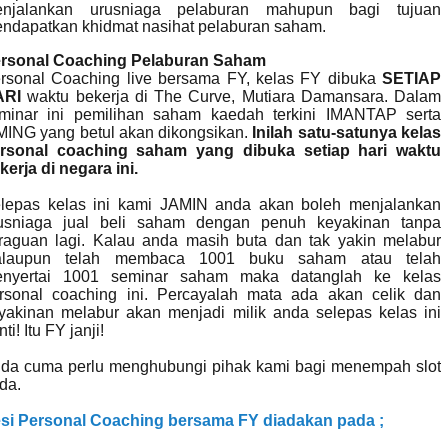
njalankan urusniaga pelaburan mahupun bagi tujuan
ndapatkan khidmat nasihat pelaburan saham.
rsonal Coaching Pelaburan Saham
rsonal Coaching live bersama FY, kelas FY dibuka
SETIAP
ARI
waktu bekerja di The Curve, Mutiara Damansara. Dalam
minar ini pemilihan saham kaedah terkini IMANTAP serta
MING yang betul akan dikongsikan.
Inilah satu-satunya kelas
rsonal coaching saham yang dibuka setiap hari waktu
kerja di negara ini.
lepas kelas ini kami JAMIN anda akan boleh menjalankan
usniaga jual beli saham dengan penuh keyakinan tanpa
raguan lagi. Kalau anda masih buta dan tak yakin melabur
laupun telah membaca 1001 buku saham atau telah
nyertai 1001 seminar saham maka datanglah ke kelas
rsonal coaching ini. Percayalah mata ada akan celik dan
yakinan melabur akan menjadi milik anda selepas kelas ini
ti! Itu FY janji!
da cuma perlu menghubungi pihak kami bagi menempah slot
da.
si Personal Coaching bersama FY diadakan
pada ;