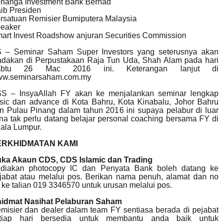
nanga Investment Bank Berhad
ib Presiden
rsatuan Remisier Bumiputera Malaysia
eaker
art Invest Roadshow anjuran Securities Commission
 – Seminar Saham Super Investors yang seterusnya akan
adakan di Perpustakaan Raja Tun Uda, Shah Alam pada hari
abtu 26 Mac 2016 ini. Keterangan lanjut di
w.seminarsaham.com.my
S – InsyaAllah FY akan ke menjalankan seminar lengkap
sic dan advance di Kota Bahru, Kota Kinabalu, Johor Bahru
n Pulau Pinang dalam tahun 2016 ini supaya pelabur di luar
na tak perlu datang belajar personal coaching bersama FY di
ala Lumpur.
ERKHIDMATAN KAMI
ka Akaun CDS, CDS Islamic dan Trading
diakan photocopy IC dan Penyata Bank boleh datang ke
jabat atau melalui pos. Berikan nama penuh, alamat dan no
 ke talian 019 3346570 untuk urusan melalui pos.
idmat Nasihat Pelaburan Saham
misier dan dealer dalam team FY sentiasa berada di pejabat
tiap hari bersedia untuk membantu anda baik untuk