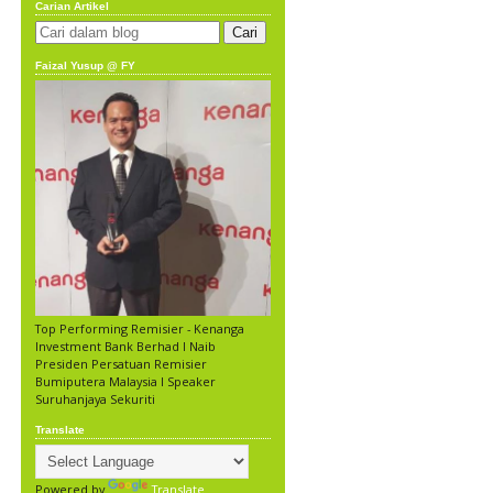
Carian Artikel
Faizal Yusup @ FY
Top Performing Remisier - Kenanga
Investment Bank Berhad l Naib
Presiden Persatuan Remisier
Bumiputera Malaysia l Speaker
Suruhanjaya Sekuriti
Translate
Powered by
Translate