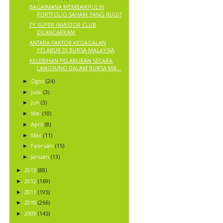
BAGAIMANA MEMBAIKPULIH
PORTFOLIO SAHAM YANG RUGI?
FY SUPER INVESTOR CLUB
DILANCARKAN!
ANTARA FAKTOR KEGAGALAN
PELABUR DI BURSA MALAYSIA
KELEBIHAN PELABURAN SECARA
LANGSUNG DALAM BURSA MA...
Ogos
(24)
►
Julai
(3)
►
Jun
(3)
►
Mei
(10)
►
April
(8)
►
Mac
(11)
►
Februari
(15)
►
Januari
(13)
►
2013
(88)
►
2012
(169)
►
2011
(195)
►
2010
(266)
►
2009
(145)
►