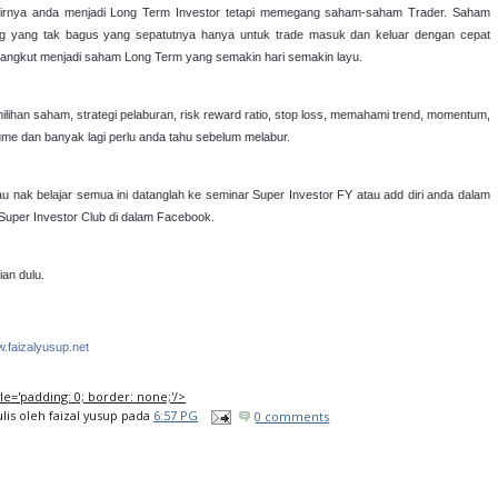
irnya anda menjadi Long Term Investor tetapi memegang saham-saham Trader. Saham
g yang tak bagus yang sepatutnya hanya untuk trade masuk dan keluar dengan cepat
sangkut menjadi saham Long Term yang semakin hari semakin layu.
ilihan saham, strategi pelaburan, risk reward ratio, stop loss, memahami trend, momentum,
ume dan banyak lagi perlu anda tahu sebelum melabur.
au nak belajar semua ini datanglah ke seminar Super Investor FY atau add diri anda dalam
Super Investor Club di dalam Facebook.
ian dulu.
.faizalyusup.net
tyle='padding: 0; border: none;'/>
ulis oleh
faizal yusup
pada
6:57 PG
0 comments