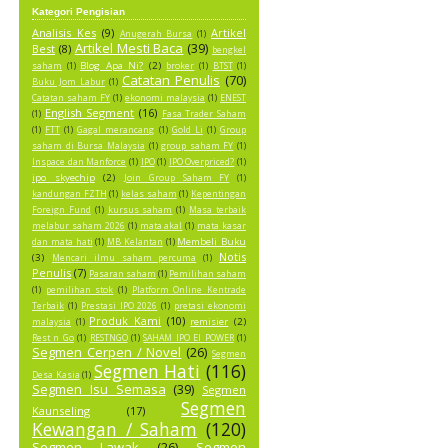
Kategori Pengisian
Analisis Kes
(9)
Artikel
Anugerah Bursa
(1)
Artikel Mesti Baca
(39)
Best
(8)
bengkel
Blog Apa Ni?
(2)
saham
(1)
broker
(1)
BTST
(1)
Catatan Penulis
(70)
Buku Jom Labur
(1)
Catatan saham FY
(1)
ekonomi malaysia
(1)
ENEST
English Segment
(16)
(1)
Fasa Trader Saham
(1)
FTT
(1)
Gagal merancang
(1)
Gold Li
(1)
Group
saham di Bursa Malaysia
(1)
group saham FY
(1)
Inspace dan Manforce
(1)
IPO
(1)
IPO Overpriced?
(1)
ipo skyechip
(2)
Join Group Saham FY
(1)
kandungan FZTH
(1)
kelas saham
(1)
Kepentingan
Foreign Fund
(1)
kursus saham
(1)
Masa terbaik
melabur saham 2026
(1)
mata akal
(1)
mata kasar
Membeli Buku
dan mata hati
(1)
MB Kelantan
(1)
Notis
(3)
Mencari ilmu saham percuma
(1)
Penulis
(7)
Pasaran saham
(1)
Pemilihan saham
(1)
pemilihan stok
(1)
Platform Online Kentrade
Terbaik
(1)
Prestasi IPO 2026
(1)
pretasi ekonomi
Produk Kami
(10)
remisier
(2)
malaysia
(1)
Rest n Go
(1)
RESTNGO
(1)
SAHAM IPO EI POWER
(1)
Segmen Cerpen / Novel
(26)
Segmen
Segmen Hati
(116)
Desa Kasia
(1)
Segmen Isu Semasa
(39)
Segmen
Segmen
Kaunseling
(17)
Kewangan / Saham
(120)
Segmen Lawak
(26)
Segmen