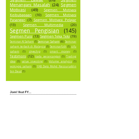
Menangani Masalah
(24)
Segmen
Motivasi
(49)
Segmen Motivasi
Keibubapaan
(10)
Segmen Motivasi
Pasangan
(7)
Segmen Motivasi Pelajar
(13)
Segmen Multimedia
(20)
Segmen Pengisian
(145)
Segmen Puisi
(13)
Segmen Teka Teki
(19)
Seminar Saham
(6)
Seminar AI Saham
(1)
Seminar
saham terbaik di Malaysia
(1)
Seminarfzth
(1)
sifu
saham
(1)
skyechip
(1)
smart money
(1)
Testimoni
(12)
tiada perancangan
(1)
Trading
idea
(1)
value investing
(1)
Volume analysis
(1)
woksyop saham
(1)
YAB Dato Mohd Nassuruddin
bin Daud
(1)
Jom! Ikut FY...