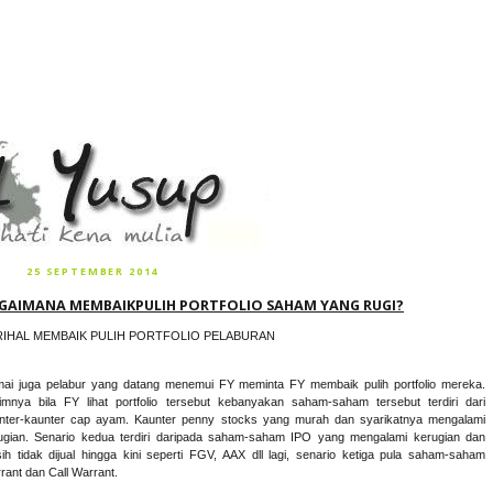
25 SEPTEMBER 2014
GAIMANA MEMBAIKPULIH PORTFOLIO SAHAM YANG RUGI?
RIHAL MEMBAIK PULIH PORTFOLIO PELABURAN
ai juga pelabur yang datang menemui FY meminta FY membaik pulih portfolio mereka.
imnya bila FY lihat portfolio tersebut kebanyakan saham-saham tersebut terdiri dari
nter-kaunter cap ayam. Kaunter penny stocks yang murah dan syarikatnya mengalami
ugian. Senario kedua terdiri daripada saham-saham IPO yang mengalami kerugian dan
ih tidak dijual hingga kini seperti FGV, AAX dll lagi, senario ketiga pula saham-saham
rant
dan Call Warrant.