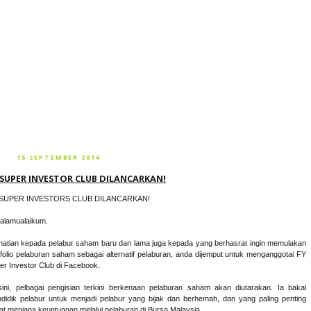
15 SEPTEMBER 2014
 SUPER INVESTOR CLUB DILANCARKAN!
 SUPER INVESTORS CLUB DILANCARKAN!
alamualaikum.
hatian kepada pelabur saham baru dan lama juga kepada yang berhasrat ingin memulakan
tfolio pelaburan saham sebagai alternatif pelaburan, anda dijemput untuk menganggotai FY
er Investor Club di Facebook.
sini, pelbagai pengisian terkini berkenaan pelaburan saham akan diutarakan. Ia bakal
didik pelabur untuk menjadi pelabur yang bijak dan berhemah, dan yang paling penting
at menjana keuntungan melalui pelaburan di Bursa Malaysia.