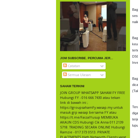
Bag
ses
naik
Bag
keu
ter
DSO
JOM SUBSCRIBE. PERCUMA JER...
Inv
Catatan
Semua Ulasan
Bag
dic
SAHAM TERKINI
(Ta
JOIN GROUP WHATSAPP SAHAM FY FREE
Hubungi FY - 016 666 7430 atau tekan
link di bawah ini ;
https://groupsahamFy.wasap.my untuk
Ter
masuk grp wasap bersama FY atau
dig
https://t.me/FaizalYusup MEMBUKA
ter
AKAUN CDS Hubungi Cik Anna 011 2139
lup
5718. TRADING SECARA ONLINE Hubungi
Ramzie - 017 373 0513. PRIVATE
PLACEMENTS High Networth Clients yang