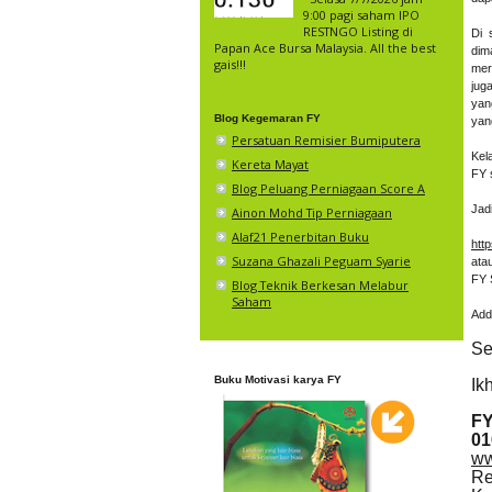
9:00 pagi saham IPO
RESTNGO Listing di
Di 
Papan Ace Bursa Malaysia. All the best
dim
gais!!!
mer
jug
yan
Blog Kegemaran FY
yan
Persatuan Remisier Bumiputera
Kel
Kereta Mayat
FY s
Blog Peluang Perniagaan Score A
Jad
Ainon Mohd Tip Perniagaan
Alaf21 Penerbitan Buku
htt
Suzana Ghazali Peguam Syarie
atau
FY 
Blog Teknik Berkesan Melabur
Saham
Add
Se
Buku Motivasi karya FY
Ik
F
01
ww
Re