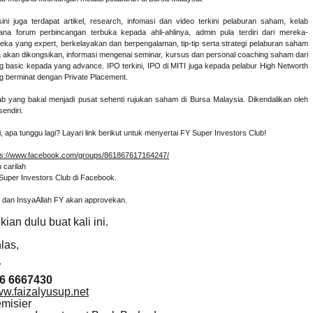
sini juga terdapat artikel, research, infomasi dan video terkini pelaburan saham, kelab
ana forum perbincangan terbuka kepada ahli-ahlinya, admin pula terdiri dari mereka-
eka yang expert, berkelayakan dan berpengalaman, tip-tip serta strategi pelaburan saham
a akan dikongsikan, informasi mengenai seminar, kursus dan personal coaching saham dari
g basic kepada yang advance. IPO terkini, IPO di MITI juga kepada pelabur High Networth
g berminat dengan Private Placement.
ab yang bakal menjadi pusat sehenti rujukan saham di Bursa Malaysia. Dikendalikan oleh
endiri.
i, apa tunggu lagi? Layari link berikut untuk menyertai FY Super Investors Club!
ps://www.facebook.com/groups/861867617164247/
 carilah
Super Investors Club di Facebook.
 dan InsyaAllah FY akan approvekan.
kian dulu buat kali ini.
hlas,
Y
6 6667430
w.faizalyusup.net
misier