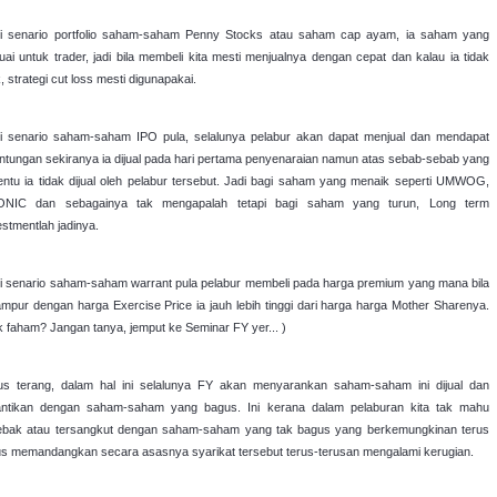
i senario portfolio saham-saham Penny Stocks atau saham cap ayam, ia saham yang
uai untuk trader, jadi bila membeli kita mesti menjualnya dengan cepat dan kalau ia tidak
, strategi cut loss mesti digunapakai.
i senario saham-saham IPO pula, selalunya pelabur akan dapat menjual dan mendapat
ntungan sekiranya ia dijual pada hari pertama penyenaraian namun atas sebab-sebab yang
tentu ia tidak dijual oleh pelabur tersebut. Jadi bagi saham yang menaik seperti UMWOG,
NIC dan sebagainya tak mengapalah tetapi bagi saham yang turun, Long term
estmentlah jadinya.
i senario saham-saham warrant pula pelabur membeli pada harga premium yang mana bila
ampur dengan harga Exercise Price ia jauh lebih tinggi dari harga harga Mother Sharenya.
k faham? Jangan tanya, jemput ke Seminar FY yer... )
us terang, dalam hal ini selalunya FY akan menyarankan saham-saham ini dijual dan
antikan dengan saham-saham yang bagus. Ini kerana dalam pelaburan kita tak mahu
jebak atau tersangkut dengan saham-saham yang tak bagus yang berkemungkinan terus
us memandangkan secara asasnya syarikat tersebut terus-terusan mengalami kerugian.