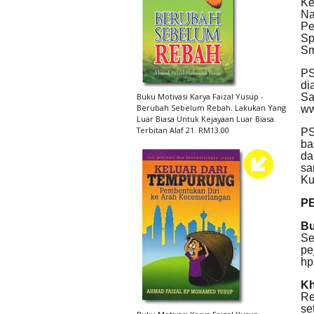
Ke
Na
Pe
Sp
Sm
PS
di
S
Buku Motivasi Karya Faizal Yusup -
Berubah Sebelum Rebah. Lakukan Yang
ww
Luar Biasa Untuk Kejayaan Luar Biasa.
Terbitan Alaf 21. RM13.00
PS
ba
da
sa
Ku
P
Bu
Se
pe
hp
Kh
Re
se