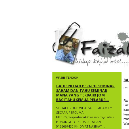
faizal yusup
WAJIB TENGOK
BA
GADIS NI DAH PERGI 10 SEMINAR
PE
SAHAM DAN TAHU SEMINAR
MANA YANG TERBAIK! JOM
BAGITAHU SEMUA PELABUR...
Ram
Laz
SERTAI GROUP WHATSAPP SAHAM FY
kau
SECARA PERCUMA
ker
http://groupsahamFY.wasap.my/ ​ atau
mas
HUBUNGI FY TERUS DI TALIAN
War
0166667430 KHIDMAT NASIHAT ...