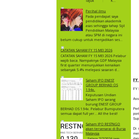
Tajuk : K...
Perihal ilmu
Pada pendapat saya
pendidikan akademik
asas sehingga tahap Sijil
Pendidikan Malaysia
atau SPM di negara ini
belum cukup untuk menjadikan ses...
CATATAN SAHAM FY 15 MEI 2026
CATATAN SAHAM FY 15 MEI 2026 Pelabur
wajib baca. Nampaknya GDP Malaysia
first quarter menunjukkan kenaikan
sebanyak 5.4% melepasi sasaran d...
FY
Saham IPO ENEST
GROUP BERHAD OS
FY
1.94x.
Keputusan Undian
Ass
Saham IPO sarang
burung ENEST GROUP
BERHAD OS 1.94x. Pelabur Bumiputera
Per
semua dapat full yer… All the best!
por
Sup
Saham IPO RESTNGO
akan tersenarai di Bursa
Di 
Malaysia
men
Selasa 7/7/2026 jam
dap