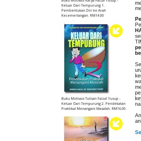
Buku Motivasi Karya Faizal Yusup -
me
Keluar Dari Tempurung 1.
me
Pembentukan Diri ke Arah
Kecemerlangan. RM14.00
Pe
Pe
H
se
TI
pe
be
Se
ur
ke
wa
me
pe
ke
Buku Motivasi Tulisan Faizal Yusup -
Keluar Dari Tempurung 2. Pendekatan
nan
Praktikal Menangani Masalah. RM16.00.
An
an
Se