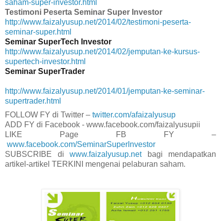
saham-super-investor.html
Testimoni Peserta Seminar Super Investor
http://www.faizalyusup.net/2014/02/testimoni-peserta-
seminar-super.html
Seminar SuperTech Investor
http://www.faizalyusup.net/2014/02/jemputan-ke-kursus-
supertech-investor.html
Seminar SuperTrader
http://www.faizalyusup.net/2014/01/jemputan-ke-seminar-
supertrader.html
FOLLOW FY di Twitter –
twitter.com/afaizalyusup
ADD FY di Facebook -
www.facebook.com/faizalyusupii
LIKE Page FB FY –
www.facebook.com/SeminarSuperInvestor
SUBSCRIBE di
www.faizalyusup.net
bagi mendapatkan
artikel-artikel TERKINI mengenai pelaburan saham.