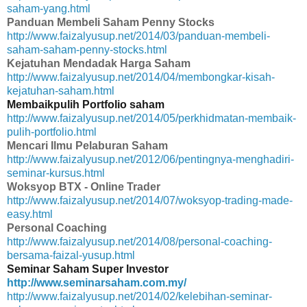
saham-yang.html
Panduan Membeli Saham Penny Stocks
http://www.faizalyusup.net/2014/03/panduan-membeli-
saham-saham-penny-stocks.html
Kejatuhan Mendadak Harga Saham
http://www.faizalyusup.net/2014/04/membongkar-kisah-
kejatuhan-saham.html
Membaikpulih Portfolio saham
http://www.faizalyusup.net/2014/05/perkhidmatan-membaik-
pulih-portfolio.html
Mencari Ilmu Pelaburan Saham
http://www.faizalyusup.net/2012/06/pentingnya-menghadiri-
seminar-kursus.html
Woksyop BTX - Online Trader
http://www.faizalyusup.net/2014/07/woksyop-trading-made-
easy.html
Personal Coaching
http://www.faizalyusup.net/2014/08/personal-coaching-
bersama-faizal-yusup.html
Seminar Saham Super Investor
http://www.seminarsaham.com.my/
http://www.faizalyusup.net/2014/02/kelebihan-seminar-