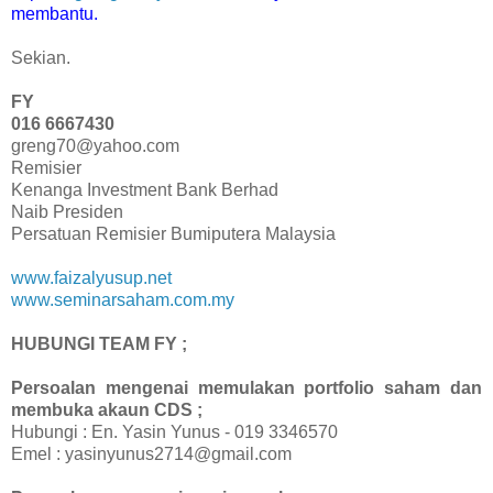
membantu.
Sekian.
FY
016 6667430
greng70@yahoo.com
Remisier
Kenanga Investment Bank Berhad
Naib Presiden
Persatuan Remisier Bumiputera Malaysia
www.faizalyusup.net
www.seminarsaham.com.my
HUBUNGI TEAM FY ;
Persoalan mengenai memulakan portfolio saham dan
membuka akaun CDS ;
Hubungi : En.
Yasin Yunus -
019 3346570
Emel : yasinyunus2714@gmail.com