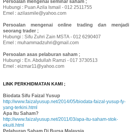
Persoalan mengenai seminar saham ;
Hubungi : Puan Azila Ismail - 012 2511755
Emel : azilasmile@yahoo.com
Persoalan mengenai online trading dan menjadi
seorang trader ;
Hubungi : Sifu Zuhri Zain MSTA - 012 6290407
Emel : muhammadzuhri@gmail.com
Persoalan asas pelaburan saham ;
Hubungi : En. Abdullah Ramzi - 017 3730513
Emel : eizmar11@yahoo.com
LINK PERKHIDMATAN KAMI ;
Biodata Sifu Faizal Yusup
http://www.faizalyusup.net/2014/05/biodata-faizal-yusup-fy-
yang-terkini.html
Apa Itu Saham?
http://www.faizalyusup.net/2011/03/apa-itu-saham-stok-
ekuiti.html
Pelaburan Saham Di Bursa Malaysia