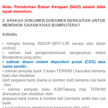
Nota: Pertubuhan Bukan Kerajaan (NGO) adalah tidak
layak memohon.
2. APAKAH DOKUMEN-DOKUMEN BERKAITAN UNTUK
MEMOHON SAHAM KHAS BUMIPUTERA?
Individu
• mengisi borang IND/SP-QP07-L05 secara atas talian
(online);
• salinan kad pengenalan/surat pengesahan status
Bumiputera yang jelas;
• salinan akaun sistem depositori pusat (CDS) atas
nama sendiri ;
• salinan penyata bank 3 bulan TERKINI ( transaksi berserta
baki) dan disahkan
oleh pegawai bank (nama & nombor staf) berserta cop bank
; dan
• salinan penyata buku ASB/Tabung Haji TERKINI
(transaksi) dan disahkan oleh
pegawai bank (nama & nombor staf ) berserta tarikh dan cop
bank .
• surat sokongan pembiayaan kewangan (jika ada);