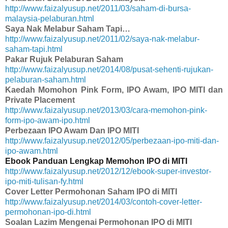
http://www.faizalyusup.net/2011/03/saham-di-bursa-
malaysia-pelaburan.html
Saya Nak Melabur Saham Tapi…
http://www.faizalyusup.net/2011/02/saya-nak-melabur-
saham-tapi.html
Pakar Rujuk Pelaburan Saham
http://www.faizalyusup.net/2014/08/pusat-sehenti-rujukan-
pelaburan-saham.html
Kaedah Momohon Pink Form, IPO Awam, IPO MITI dan
Private Placement
http://www.faizalyusup.net/2013/03/cara-memohon-pink-
form-ipo-awam-ipo.html
Perbezaan IPO Awam Dan IPO MITI
http://www.faizalyusup.net/2012/05/perbezaan-ipo-miti-dan-
ipo-awam.html
Ebook Panduan Lengkap Memohon IPO di MITI
http://www.faizalyusup.net/2012/12/ebook-super-investor-
ipo-miti-tulisan-fy.html
Cover Letter Permohonan Saham IPO di MITI
http://www.faizalyusup.net/2014/03/contoh-cover-letter-
permohonan-ipo-di.html
Soalan Lazim Mengenai Permohonan IPO di MITI