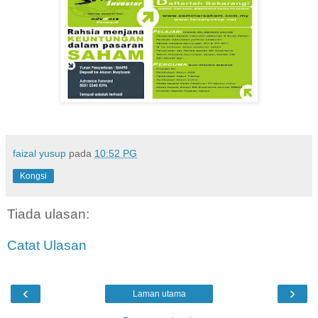
faizal yusup
pada
10:52 PG
Kongsi
Tiada ulasan:
Catat Ulasan
‹
›
Laman utama