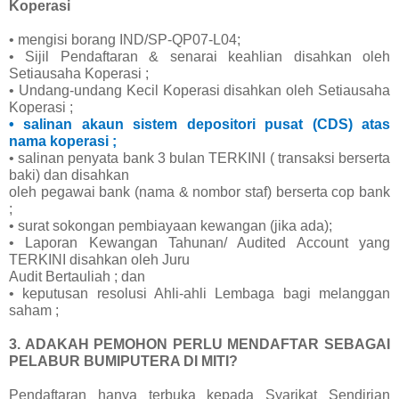
Koperasi
• mengisi borang IND/SP-QP07-L04;
• Sijil Pendaftaran & senarai keahlian disahkan oleh
Setiausaha Koperasi ;
• Undang-undang Kecil Koperasi disahkan oleh Setiausaha
Koperasi ;
• salinan akaun sistem depositori pusat (CDS) atas
nama koperasi ;
• salinan penyata bank 3 bulan TERKINI ( transaksi berserta
baki) dan disahkan
oleh pegawai bank (nama & nombor staf) berserta cop bank
;
• surat sokongan pembiayaan kewangan (jika ada);
• Laporan Kewangan Tahunan/ Audited Account yang
TERKINI disahkan oleh Juru
Audit Bertauliah ; dan
• keputusan resolusi Ahli-ahli Lembaga bagi melanggan
saham ;
3. ADAKAH PEMOHON PERLU MENDAFTAR SEBAGAI
PELABUR BUMIPUTERA DI MITI?
Pendaftaran hanya terbuka kepada Syarikat Sendirian