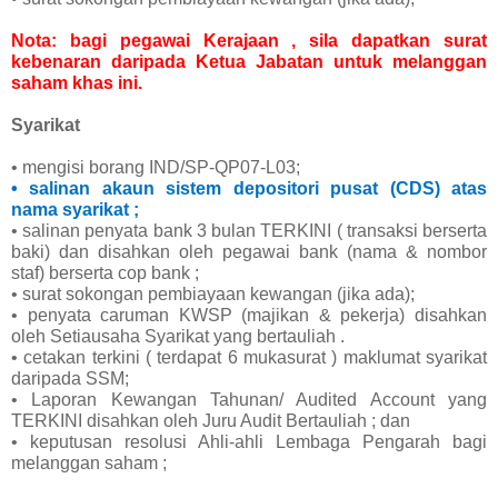
Nota: bagi pegawai Kerajaan , sila dapatkan surat
kebenaran daripada Ketua Jabatan untuk melanggan
saham khas ini.
Syarikat
• mengisi borang IND/SP-QP07-L03;
• salinan akaun sistem depositori pusat (CDS) atas
nama syarikat ;
• salinan penyata bank 3 bulan TERKINI ( transaksi berserta
baki) dan disahkan oleh pegawai bank (nama & nombor
staf) berserta cop bank ;
• surat sokongan pembiayaan kewangan (jika ada);
• penyata caruman KWSP (majikan & pekerja) disahkan
oleh Setiausaha Syarikat yang bertauliah .
• cetakan terkini ( terdapat 6 mukasurat ) maklumat syarikat
daripada SSM;
• Laporan Kewangan Tahunan/ Audited Account yang
TERKINI disahkan oleh Juru Audit Bertauliah ; dan
• keputusan resolusi Ahli-ahli Lembaga Pengarah bagi
melanggan saham ;