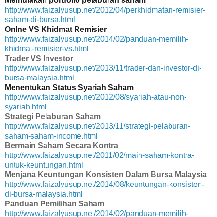
Memulakan portfolio pelaburan saham
http://www.faizalyusup.net/2012/04/perkhidmatan-remisier-
saham-di-bursa.html
Onlne VS Khidmat Remisier
http://www.faizalyusup.net/2014/02/panduan-memilih-
khidmat-remisier-vs.html
Trader VS Investor
http://www.faizalyusup.net/2013/11/trader-dan-investor-di-
bursa-malaysia.html
Menentukan Status Syariah Saham
http://www.faizalyusup.net/2012/08/syariah-atau-non-
syariah.html
Strategi Pelaburan Saham
http://www.faizalyusup.net/2013/11/strategi-pelaburan-
saham-saham-income.html
Bermain Saham Secara Kontra
http://www.faizalyusup.net/2011/02/main-saham-kontra-
untuk-keuntungan.html
Menjana Keuntungan Konsisten Dalam Bursa Malaysia
http://www.faizalyusup.net/2014/08/keuntungan-konsisten-
di-bursa-malaysia.html
Panduan Pemilihan Saham
http://www.faizalyusup.net/2014/02/panduan-memilih-