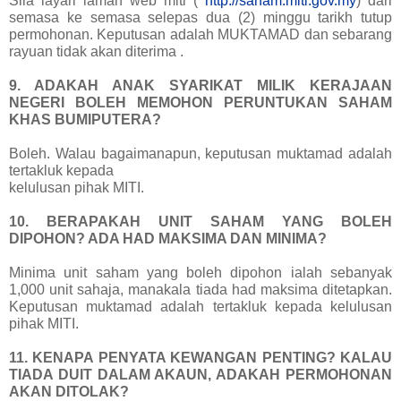
Sila layari laman web miti (
http://saham.miti.gov.my
) dari
semasa ke semasa selepas dua (2) minggu tarikh tutup
permohonan. Keputusan adalah MUKTAMAD dan sebarang
rayuan tidak akan diterima .
9. ADAKAH ANAK SYARIKAT MILIK KERAJAAN
NEGERI BOLEH MEMOHON PERUNTUKAN SAHAM
KHAS BUMIPUTERA?
Boleh. Walau bagaimanapun, keputusan muktamad adalah
tertakluk kepada
kelulusan pihak MITI.
10. BERAPAKAH UNIT SAHAM YANG BOLEH
DIPOHON? ADA HAD MAKSIMA DAN MINIMA?
Minima unit saham yang boleh dipohon ialah sebanyak
1,000 unit sahaja, manakala tiada had maksima ditetapkan.
Keputusan muktamad adalah tertakluk kepada kelulusan
pihak MITI.
11. KENAPA PENYATA KEWANGAN PENTING? KALAU
TIADA DUIT DALAM AKAUN, ADAKAH PERMOHONAN
AKAN DITOLAK?