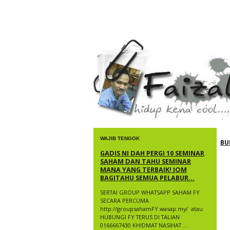
faizal yusup
WAJIB TENGOK
BU
GADIS NI DAH PERGI 10 SEMINAR
SAHAM DAN TAHU SEMINAR
MANA YANG TERBAIK! JOM
BAGITAHU SEMUA PELABUR...
SERTAI GROUP WHATSAPP SAHAM FY
SECARA PERCUMA
http://groupsahamFY.wasap.my/ ​ atau
HUBUNGI FY TERUS DI TALIAN
0166667430 KHIDMAT NASIHAT ...