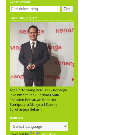
Carian Artikel
Faizal Yusup @ FY
Top Performing Remisier - Kenanga
Investment Bank Berhad l Naib
Presiden Persatuan Remisier
Bumiputera Malaysia l Speaker
Suruhanjaya Sekuriti
Translate
Powered by
Translate