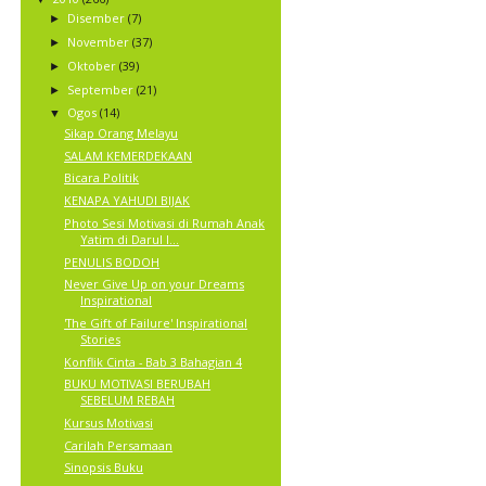
Disember
(7)
►
November
(37)
►
Oktober
(39)
►
September
(21)
►
Ogos
(14)
▼
Sikap Orang Melayu
SALAM KEMERDEKAAN
Bicara Politik
KENAPA YAHUDI BIJAK
Photo Sesi Motivasi di Rumah Anak
Yatim di Darul I...
PENULIS BODOH
Never Give Up on your Dreams
Inspirational
'The Gift of Failure' Inspirational
Stories
Konflik Cinta - Bab 3 Bahagian 4
BUKU MOTIVASI BERUBAH
SEBELUM REBAH
Kursus Motivasi
Carilah Persamaan
Sinopsis Buku