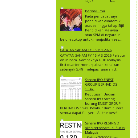
Tajuk : K...
Perihal ilmu
Pada pendapat saya
pendidikan akademik
asas sehingga tahap Sijil
Pendidikan Malaysia
atau SPM di negara ini
belum cukup untuk menjadikan ses...
CATATAN SAHAM FY 15 MEI 2026
CATATAN SAHAM FY 15 MEI 2026 Pelabur
wajib baca. Nampaknya GDP Malaysia
first quarter menunjukkan kenaikan
sebanyak 5.4% melepasi sasaran d...
Saham IPO ENEST
GROUP BERHAD OS
1.94x.
Keputusan Undian
Saham IPO sarang
burung ENEST GROUP
BERHAD OS 1.94x. Pelabur Bumiputera
semua dapat full yer… All the best!
Saham IPO RESTNGO
akan tersenarai di Bursa
Malaysia
Selasa 7/7/2026 jam