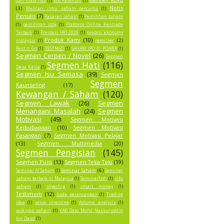
Membeli Buku
dan mata hati
(1)
MB Kelantan
(1)
Notis
(3)
Mencari ilmu saham percuma
(1)
Penulis
(7)
Pasaran saham
(1)
Pemilihan saham
(1)
pemilihan stok
(1)
Platform Online Kentrade
Terbaik
(1)
Prestasi IPO 2026
(1)
pretasi ekonomi
Produk Kami
(10)
remisier
(2)
malaysia
(1)
Rest n Go
(1)
RESTNGO
(1)
SAHAM IPO EI POWER
(1)
Segmen Cerpen / Novel
(26)
Segmen
Segmen Hati
(116)
Desa Kasia
(1)
Segmen Isu Semasa
(39)
Segmen
Segmen
Kaunseling
(17)
Kewangan / Saham
(120)
Segmen Lawak
(26)
Segmen
Menangani Masalah
(24)
Segmen
Motivasi
(49)
Segmen Motivasi
Keibubapaan
(10)
Segmen Motivasi
Pasangan
(7)
Segmen Motivasi Pelajar
(13)
Segmen Multimedia
(20)
Segmen Pengisian
(145)
Segmen Puisi
(13)
Segmen Teka Teki
(19)
Seminar Saham
(6)
Seminar AI Saham
(1)
Seminar
saham terbaik di Malaysia
(1)
Seminarfzth
(1)
sifu
saham
(1)
skyechip
(1)
smart money
(1)
Testimoni
(12)
tiada perancangan
(1)
Trading
idea
(1)
value investing
(1)
Volume analysis
(1)
woksyop saham
(1)
YAB Dato Mohd Nassuruddin
bin Daud
(1)