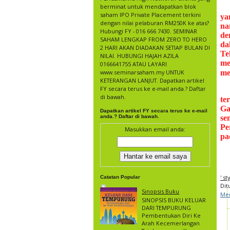
berminat untuk mendapatkan blok
saham IPO Private Placement terkini
ya
dengan nilai pelaburan RM250K ke atas?
na
Hubungi FY - 016 666 7430. SEMINAR
de
SAHAM LENGKAP FROM ZERO TO HERO
da
2 HARI AKAN DIADAKAN SETIAP BULAN DI
Te
NILAI. HUBUNGI HAJAH AZILA
me
0166641755 ATAU LAYARI
www.seminarsaham.my UNTUK
me
KETERANGAN LANJUT. Dapatkan artikel
FY secara terus ke e-mail anda.? Daftar
di bawah.
te
Ga
Dapatkan artikel FY secara terus ke e-mail
anda.? Daftar di bawah.
se
Pe
Masukkan email anda:
pa
' s
Catatan Popular
Dit
Sinopsis Buku
Me
SINOPSIS BUKU KELUAR
DARI TEMPURUNG
Pembentukan Diri Ke
Arah Kecemerlangan