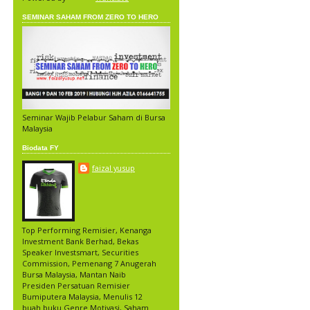
SEMINAR SAHAM FROM ZERO TO HERO
Seminar Wajib Pelabur Saham di Bursa
Malaysia
Biodata FY
faizal yusup
Top Performing Remisier, Kenanga
Investment Bank Berhad, Bekas
Speaker Investsmart, Securities
Commission, Pemenang 7 Anugerah
Bursa Malaysia, Mantan Naib
Presiden Persatuan Remisier
Bumiputera Malaysia, Menulis 12
buah buku Genre Motivasi, Saham