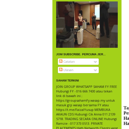
JOM SUBSCRIBE. PERCUMA JER...
Catatan
Ulasan
SAHAM TERKINI
JOIN GROUP WHATSAPP SAHAM FY FREE
Hubungi FY - 016 666 7430 atau tekan
link di bawah ini ;
https://groupsahamFy.wasap.my untuk
masuk grp wasap bersama FY atau
T
https://t.me/FaizalYusup MEMBUKA
Pe
AKAUN CDS Hubungi Cik Anna 011 2139
H
5718. TRADING SECARA ONLINE Hubungi
H
Ramzie - 017 373 0513. PRIVATE
PLACEMENTS High Networth Clients yang