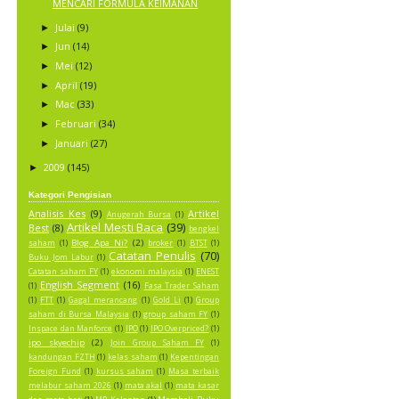
MENCARI FORMULA KEIMANAN
Julai
(9)
►
Jun
(14)
►
Mei
(12)
►
April
(19)
►
Mac
(33)
►
Februari
(34)
►
Januari
(27)
►
2009
(145)
►
Kategori Pengisian
Analisis Kes
(9)
Artikel
Anugerah Bursa
(1)
Artikel Mesti Baca
(39)
Best
(8)
bengkel
Blog Apa Ni?
(2)
saham
(1)
broker
(1)
BTST
(1)
Catatan Penulis
(70)
Buku Jom Labur
(1)
Catatan saham FY
(1)
ekonomi malaysia
(1)
ENEST
English Segment
(16)
(1)
Fasa Trader Saham
(1)
FTT
(1)
Gagal merancang
(1)
Gold Li
(1)
Group
saham di Bursa Malaysia
(1)
group saham FY
(1)
Inspace dan Manforce
(1)
IPO
(1)
IPO Overpriced?
(1)
ipo skyechip
(2)
Join Group Saham FY
(1)
kandungan FZTH
(1)
kelas saham
(1)
Kepentingan
Foreign Fund
(1)
kursus saham
(1)
Masa terbaik
melabur saham 2026
(1)
mata akal
(1)
mata kasar