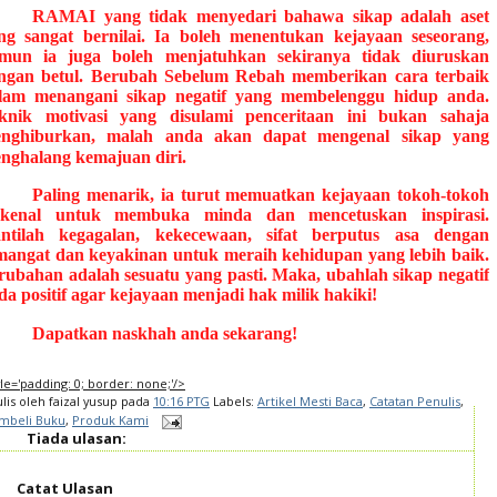
RAMAI yang tidak menyedari bahawa sikap adalah aset
ng sangat bernilai. Ia boleh menentukan kejayaan seseorang,
mun ia juga boleh menjatuhkan sekiranya tidak diuruskan
ngan betul. Berubah Sebelum Rebah memberikan cara terbaik
lam menangani sikap negatif yang membelenggu hidup anda.
knik motivasi yang disulami penceritaan ini bukan sahaja
nghiburkan, malah anda akan dapat mengenal sikap yang
nghalang kemajuan diri.
Paling menarik, ia turut memuatkan kejayaan tokoh-tokoh
rkenal untuk membuka minda dan mencetuskan inspirasi.
ntilah kegagalan, kekecewaan, sifat berputus asa dengan
mangat dan keyakinan untuk meraih kehidupan yang lebih baik.
rubahan adalah sesuatu yang pasti. Maka, ubahlah sikap negatif
da positif agar kejayaan menjadi hak milik hakiki!
Dapatkan naskhah anda sekarang!
tyle='padding: 0; border: none;'/>
ulis oleh
faizal yusup
pada
10:16 PTG
Labels:
Artikel Mesti Baca
,
Catatan Penulis
,
mbeli Buku
,
Produk Kami
Tiada ulasan:
Catat Ulasan