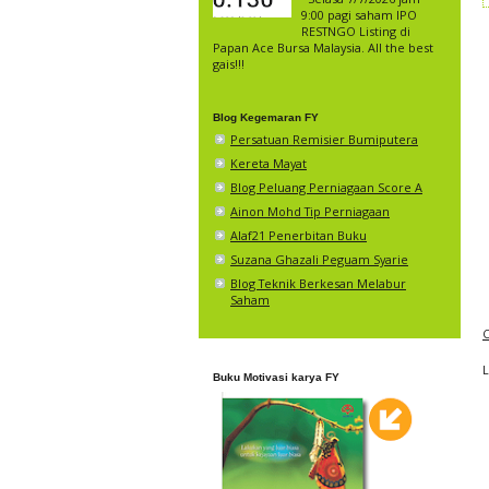
9:00 pagi saham IPO
RESTNGO Listing di
Papan Ace Bursa Malaysia. All the best
gais!!!
Blog Kegemaran FY
Persatuan Remisier Bumiputera
Kereta Mayat
Blog Peluang Perniagaan Score A
Ainon Mohd Tip Perniagaan
Alaf21 Penerbitan Buku
Suzana Ghazali Peguam Syarie
Blog Teknik Berkesan Melabur
Saham
C
Buku Motivasi karya FY