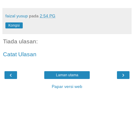
faizal yusup
pada
2:54 PG
Kongsi
Tiada ulasan:
Catat Ulasan
‹
›
Laman utama
Papar versi web