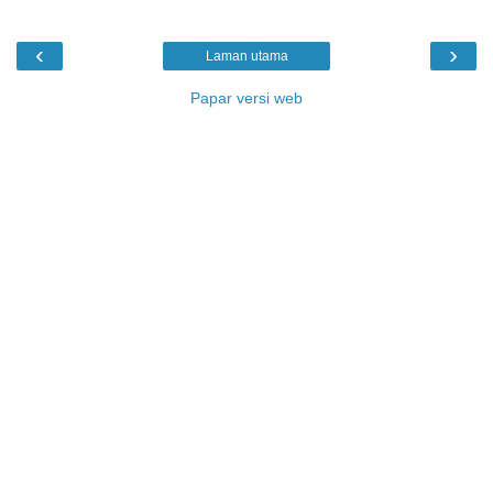
‹
›
Laman utama
Papar versi web