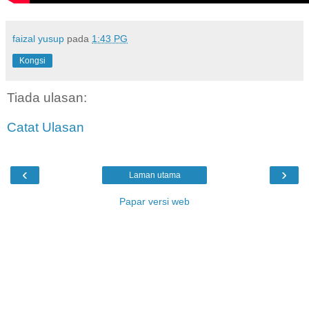
faizal yusup
pada
1:43 PG
Kongsi
Tiada ulasan:
Catat Ulasan
‹
›
Laman utama
Papar versi web