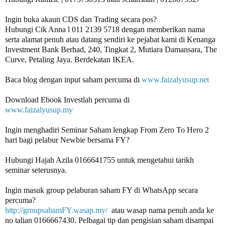
Ingin buka akaun CDS dan Trading secara pos? 

Hubungi Cik Anna l 011 2139 5718 dengan memberikan nama 
serta alamat penuh atau datang sendiri ke pejabat kami di Kenanga 
Investment Bank Berhad, 240, Tingkat 2, Mutiara Damansara, The 
Curve, Petaling Jaya. Berdekatan IKEA.

Baca blog dengan input saham percuma di 
www.faizalyusup.net
www.faizalyusup.my
Ingin menghadiri Seminar Saham lengkap From Zero To Hero 2 
Hubungi Hajah Azila 0166641755 untuk mengetahui tarikh 
seminar seterusnya.

Ingin masuk group pelaburan saham FY di WhatsApp secara 
percuma? 
http://groupsahamFY.wasap.my/
  atau wasap nama penuh anda ke 
no talian 0166667430. Pelbagai tip dan pengisian saham disampai 