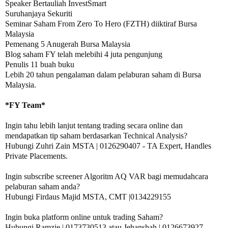
Speaker Bertauliah InvestSmart

Suruhanjaya Sekuriti

Seminar Saham From Zero To Hero (FZTH) diiktiraf Bursa 
Malaysia

Pemenang 5 Anugerah Bursa Malaysia 

Blog saham FY telah melebihi 4 juta pengunjung

Penulis 11 buah buku

Lebih 20 tahun pengalaman dalam pelaburan saham di Bursa 
Malaysia.

Ingin tahu lebih lanjut tentang trading secara online dan 
mendapatkan tip saham berdasarkan Technical Analysis?

Hubungi Zuhri Zain MSTA | 0126290407 - TA Expert, Handles 
Private Placements.

Ingin subscribe screener Algoritm AQ VAR bagi memudahcara 
pelaburan saham anda?

Hubungi Firdaus Majid MSTA, CMT |0134229155 

Ingin buka platform online untuk trading Saham?

Hubungi Ramzie | 0173730513 atau Jehanshah | 0126673927 
