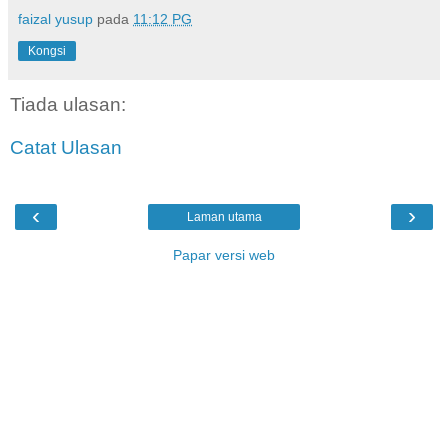
faizal yusup
pada
11:12 PG
Kongsi
Tiada ulasan:
Catat Ulasan
‹
›
Laman utama
Papar versi web