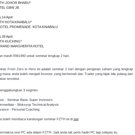
ZTH JOHOR BHARU*
TEL GBW JB
 14 April :
TH KOTA KINABALU*
 HOTEL PROMENADE KOTA KINABALU
 28 April :
ZTH KUCHING*
 GRAND MARGHERITA HOTEL
an masih RM1490 untuk seminar lengkap 2 hari.
inar From Zero to Hero ini adalah seminar 2 hari dengan pengisian saham yang lengkap
g mana anda boleh menjadi Investor yang berhemah dan Trader yang bijak bila pulang dari
inar tersebut.
menggabungkan 3 segmen
asic - Seminar Basic Super Investors
ntermediate - Woksyop Technical Analysis
dvance - Personal Coaching
a boleh membaca kandungan seminar FZTH ini di
sini
.
 bermakna sesi PC ada dalam FZTH. Jadi anda tak perlu hadiri PC lagi selepas itu.