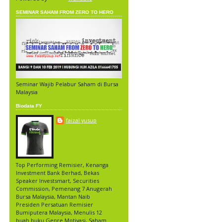
SEMINAR SAHAM FROM ZERO TO HERO
Seminar Wajib Pelabur Saham di Bursa
Malaysia
Biodata FY
faizal yusup
Top Performing Remisier, Kenanga
Investment Bank Berhad, Bekas
Speaker Investsmart, Securities
Commission, Pemenang 7 Anugerah
Bursa Malaysia, Mantan Naib
Presiden Persatuan Remisier
Bumiputera Malaysia, Menulis 12
buah buku Genre Motivasi, Saham