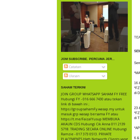
TEA
SE
JOM SUBSCRIBE. PERCUMA JER...
Sem
Catatan
*MA
Ulasan
16 
SAHAM TERKINI
*FZ
di 
JOIN GROUP WHATSAPP SAHAM FY FREE
Hubungi FY - 016 666 7430 atau tekan
link di bawah ini ;
23 
https://groupsahamFy.wasap.my untuk
*F
masuk grp wasap bersama FY atau
di
https://t.me/FaizalYusup MEMBUKA
AKAUN CDS Hubungi Cik Anna 011 2139
*AP
5718. TRADING SECARA ONLINE Hubungi
Ramzie - 017 373 0513. PRIVATE
6 & 
PLACEMENTS High Networth Clients yang