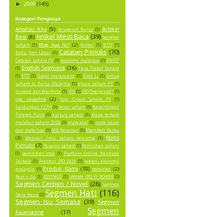
2009
(145)
►
Kategori Pengisian
Analisis Kes
(9)
Artikel
Anugerah Bursa
(1)
Artikel Mesti Baca
(39)
Best
(8)
bengkel
Blog Apa Ni?
(2)
saham
(1)
broker
(1)
BTST
(1)
Catatan Penulis
(70)
Buku Jom Labur
(1)
Catatan saham FY
(1)
ekonomi malaysia
(1)
ENEST
English Segment
(16)
(1)
Fasa Trader Saham
(1)
FTT
(1)
Gagal merancang
(1)
Gold Li
(1)
Group
saham di Bursa Malaysia
(1)
group saham FY
(1)
Inspace dan Manforce
(1)
IPO
(1)
IPO Overpriced?
(1)
ipo skyechip
(2)
Join Group Saham FY
(1)
kandungan FZTH
(1)
kelas saham
(1)
Kepentingan
Foreign Fund
(1)
kursus saham
(1)
Masa terbaik
melabur saham 2026
(1)
mata akal
(1)
mata kasar
Membeli Buku
dan mata hati
(1)
MB Kelantan
(1)
Notis
(3)
Mencari ilmu saham percuma
(1)
Penulis
(7)
Pasaran saham
(1)
Pemilihan saham
(1)
pemilihan stok
(1)
Platform Online Kentrade
Terbaik
(1)
Prestasi IPO 2026
(1)
pretasi ekonomi
Produk Kami
(10)
remisier
(2)
malaysia
(1)
Rest n Go
(1)
RESTNGO
(1)
SAHAM IPO EI POWER
(1)
Segmen Cerpen / Novel
(26)
Segmen
Segmen Hati
(116)
Desa Kasia
(1)
Segmen Isu Semasa
(39)
Segmen
Segmen
Kaunseling
(17)