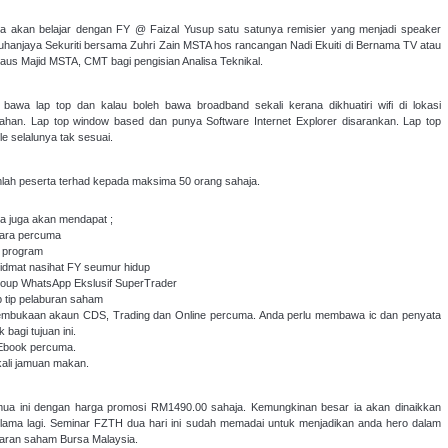
a akan belajar dengan FY @ Faizal Yusup satu satunya remisier yang menjadi speaker
uhanjaya Sekuriti bersama Zuhri Zain MSTA hos rancangan Nadi Ekuiti di Bernama TV atau
daus Majid MSTA, CMT bagi pengisian Analisa Teknikal.
a bawa lap top dan kalau boleh bawa broadband sekali kerana dikhuatiri wifi di lokasi
lahan. Lap top window based dan punya Software Internet Explorer disarankan. Lap top
le selalunya tak sesuai.
lah peserta terhad kepada maksima 50 orang sahaja.
a juga akan mendapat ;
ara percuma
it program
hidmat nasihat FY seumur hidup
roup WhatsApp Ekslusif SuperTrader
ip tip pelaburan saham
embukaan akaun CDS, Trading dan Online percuma. Anda perlu membawa ic dan penyata
 bagi tujuan ini.
 Ebook percuma.
 kali jamuan makan.
ua ini dengan harga promosi RM1490.00 sahaja. Kemungkinan besar ia akan dinaikkan
 lama lagi. Seminar FZTH dua hari ini sudah memadai untuk menjadikan anda hero dalam
aran saham Bursa Malaysia.