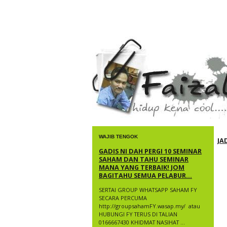
faizal yusup
WAJIB TENGOK
JA
GADIS NI DAH PERGI 10 SEMINAR
SAHAM DAN TAHU SEMINAR
MANA YANG TERBAIK! JOM
BAGITAHU SEMUA PELABUR...
SERTAI GROUP WHATSAPP SAHAM FY
SECARA PERCUMA
http://groupsahamFY.wasap.my/ ​ atau
HUBUNGI FY TERUS DI TALIAN
0166667430 KHIDMAT NASIHAT ...