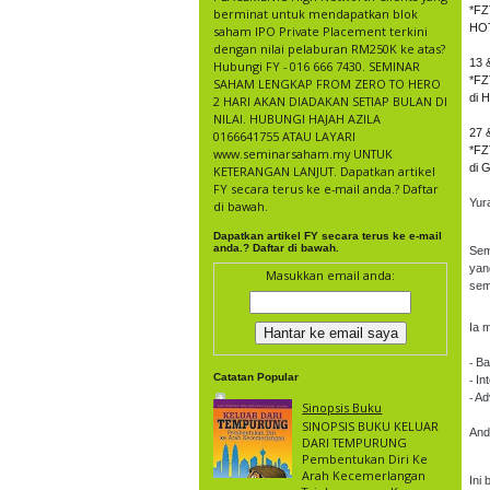
*F
berminat untuk mendapatkan blok
HO
saham IPO Private Placement terkini
dengan nilai pelaburan RM250K ke atas?
13 &
Hubungi FY - 016 666 7430. SEMINAR
*FZ
SAHAM LENGKAP FROM ZERO TO HERO
di
2 HARI AKAN DIADAKAN SETIAP BULAN DI
NILAI. HUBUNGI HAJAH AZILA
27 &
0166641755 ATAU LAYARI
*F
www.seminarsaham.my UNTUK
di
KETERANGAN LANJUT. Dapatkan artikel
FY secara terus ke e-mail anda.? Daftar
Yur
di bawah.
Dapatkan artikel FY secara terus ke e-mail
anda.? Daftar di bawah.
Sem
yan
Masukkan email anda:
sem
Ia 
⁃ B
Catatan Popular
⁃ I
⁃ A
Sinopsis Buku
SINOPSIS BUKU KELUAR
And
DARI TEMPURUNG
Pembentukan Diri Ke
Arah Kecemerlangan
Ini