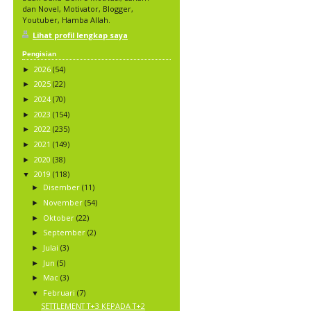
dan Novel, Motivator, Blogger,
Youtuber, Hamba Allah.
Lihat profil lengkap saya
Pengisian
2026
(54)
►
2025
(22)
►
2024
(70)
►
2023
(154)
►
2022
(235)
►
2021
(149)
►
2020
(38)
►
2019
(118)
▼
Disember
(11)
►
November
(54)
►
Oktober
(22)
►
September
(2)
►
Julai
(3)
►
Jun
(5)
►
Mac
(3)
►
Februari
(7)
▼
SETTLEMENT T+3 KEPADA T+2