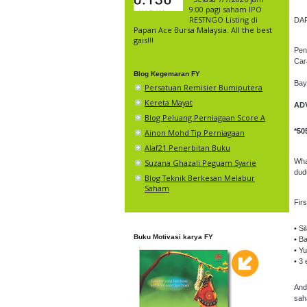
9:00 pagi saham IPO
RESTNGO Listing di
DA
Papan Ace Bursa Malaysia. All the best
gais!!!
Pen
Car
Blog Kegemaran FY
Bay
Persatuan Remisier Bumiputera
Kereta Mayat
AD
Blog Peluang Perniagaan Score A
*50
Ainon Mohd Tip Perniagaan
Alaf21 Penerbitan Buku
Wha
Suzana Ghazali Peguam Syarie
dud
Blog Teknik Berkesan Melabur
Saham
Fir
• S
Buku Motivasi karya FY
• B
• Y
• 3
And
sah