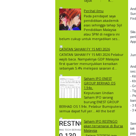
Tajuk : K...
And
Perihal ilmu
Sur
Pada pendapat saya
Fir
pendidikan akademik
asas sehingga tahap Sijil
Pendidikan Malaysia
Sil
atau SPM di negara ini
per
belum cukup untuk menjadikan ses...
App
CATATAN SAHAM FY 15 MEI 2026
CATATAN SAHAM FY 15 MEI 2026 Pelabur
Jum
wajib baca. Nampaknya GDP Malaysia
first quarter menunjukkan kenaikan
And
sebanyak 5.4% melepasi sasaran d...
sec
⁃ K
Saham IPO ENEST
⁃ K
GROUP BERHAD OS
⁃ G
1.94x.
⁃ T
Keputusan Undian
⁃ P
Saham IPO sarang
bank
burung ENEST GROUP
⁃ 3
BERHAD OS 1.94x. Pelabur Bumiputera
⁃ 3
semua dapat full yer… All the best!
Saham IPO RESTNGO
Sem
akan tersenarai di Bursa
tak
Malaysia
pas
Selasa 7/7/2026 jam