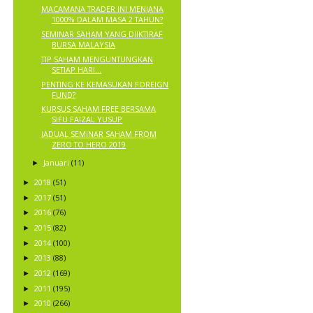
MACAMANA TRADER INI MENJANA
1000% DALAM MASA 2 TAHUN?
SEMINAR SAHAM YANG DIIKTIRAF
BURSA MALAYSIA
TIP SAHAM MENGUNTUNGKAN
SETIAP HARI...
PENTING KE KEMASUKAN FOREIGN
FUND?
KURSUS SAHAM FREE BERSAMA
SIFU FAIZAL YUSUP
JADUAL SEMINAR SAHAM FROM
ZERO TO HERO 2019
Januari
(11)
►
2018
(51)
►
2017
(51)
►
2016
(76)
►
2015
(82)
►
2014
(100)
►
2013
(88)
►
2012
(169)
►
2011
(195)
►
2010
(266)
►