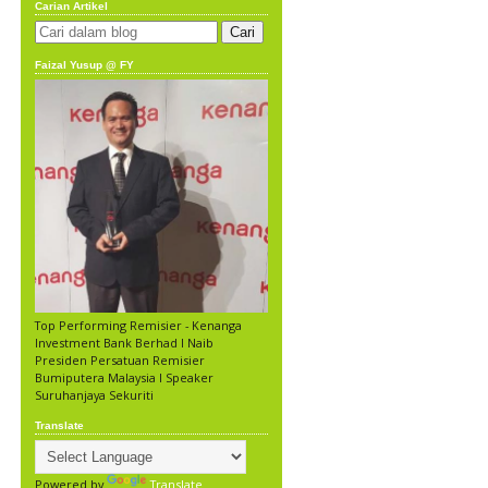
Carian Artikel
Faizal Yusup @ FY
Top Performing Remisier - Kenanga
Investment Bank Berhad l Naib
Presiden Persatuan Remisier
Bumiputera Malaysia l Speaker
Suruhanjaya Sekuriti
Translate
Powered by
Translate