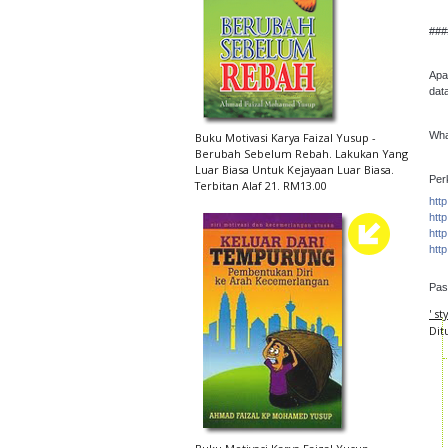
###
Apa
dat
Wha
Buku Motivasi Karya Faizal Yusup -
Berubah Sebelum Rebah. Lakukan Yang
Luar Biasa Untuk Kejayaan Luar Biasa.
Per
Terbitan Alaf 21. RM13.00
htt
htt
htt
htt
Past
' s
Dit