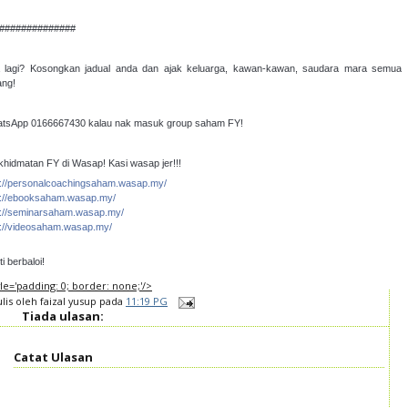
##############
 lagi? Kosongkan jadual anda dan ajak keluarga, kawan-kawan, saudara mara semua
ang!
tsApp 0166667430 kalau nak masuk group saham FY!
khidmatan FY di Wasap! Kasi wasap jer!!!
p://personalcoachingsaham.wasap.my/
p://ebooksaham.wasap.my/
p://seminarsaham.wasap.my/
p://videosaham.wasap.my/
i berbaloi!
tyle='padding: 0; border: none;'/>
ulis oleh
faizal yusup
pada
11:19 PG
Tiada ulasan:
Catat Ulasan