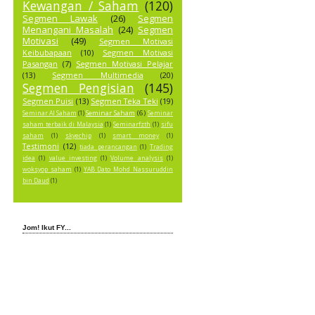
Kewangan / Saham
(120)
Segmen Lawak
(26)
Segmen
Menangani Masalah
(24)
Segmen
Motivasi
(49)
Segmen Motivasi
Keibubapaan
(10)
Segmen Motivasi
Pasangan
(7)
Segmen Motivasi Pelajar
(13)
Segmen Multimedia
(20)
Segmen Pengisian
(145)
Segmen Puisi
(13)
Segmen Teka Teki
(19)
Seminar Saham
(6)
Seminar AI Saham
(1)
Seminar
saham terbaik di Malaysia
(1)
Seminarfzth
(1)
sifu
saham
(1)
skyechip
(1)
smart money
(1)
Testimoni
(12)
tiada perancangan
(1)
Trading
idea
(1)
value investing
(1)
Volume analysis
(1)
woksyop saham
(1)
YAB Dato Mohd Nassuruddin
bin Daud
(1)
Jom! Ikut FY...