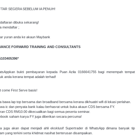
FTAR SEGERA SEBELUM IA PENUH!
daftaran dibuka sekarang!
a mendaftar ;
ar yuran anda ke akaun Maybank
VANCE FORWARD TRAINING AND CONSULTANTS
5103405396*
tsAppkan bukti pembayaran kepada Puan Azila 0166641755 bagi menempah tempat
uk anda kerana tempat adalah terhad!
st come First Serve basis!
ila bawa lap top bersama dan broadband bersama kerana dikhuatiri wifi di lokasi perlahan.
awa ic dan penyata bank kalau berhasrat untuk buka akaun CDS bersama FY.
uran CDS RM10.00 dikecualikan bagi semua peserta seminar.
 ebook saham karya FY juga diberikan secara percuma!
a juga akan dapat menjadi ahli eksklusif Supertrader di WhatsApp dimana banyak tip
am yang terkini serta khidmat nasihat berterusan disampaikan.