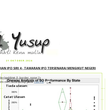
21 OKTOBER 2024
JIAN IPO SIRI 4 - TAWARAN IPO TERSENARAI MENGIKUT NEGERI
tyle='padding: 0; border: none;'/>
ulis oleh
faizal yusup
pada
1:20 PG
Tiada ulasan:
Catat Ulasan