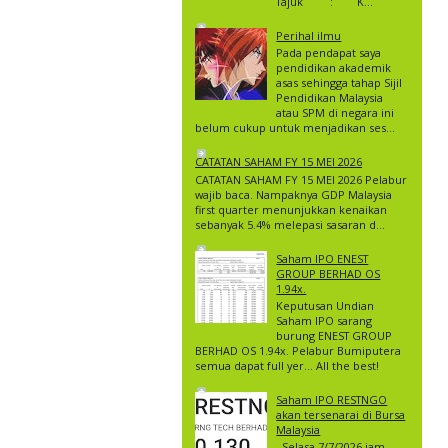
Tajuk : K...
“Ha
Perihal ilmu
Man
Pada pendapat saya
Sur
pendidikan akademik
asas sehingga tahap Sijil
“Se
Pendidikan Malaysia
unt
atau SPM di negara ini
diik
belum cukup untuk menjadikan ses...
Lay
CATATAN SAHAM FY 15 MEI 2026
#se
CATATAN SAHAM FY 15 MEI 2026 Pelabur
wajib baca. Nampaknya GDP Malaysia
#fa
first quarter menunjukkan kenaikan
sebanyak 5.4% melepasi sasaran d...
PE
Saham IPO ENEST
Sem
GROUP BERHAD OS
man
1.94x.
pula
Keputusan Undian
Saham IPO sarang
Ia 
burung ENEST GROUP
BERHAD OS 1.94x. Pelabur Bumiputera
And
semua dapat full yer… All the best!
ber
Zuh
Saham IPO RESTNGO
akan tersenarai di Bursa
Jum
Malaysia
Selasa 7/7/2026 jam