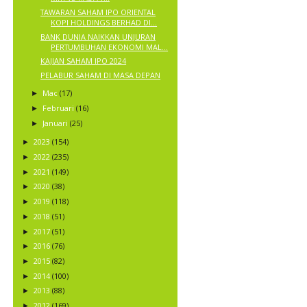
TAWARAN SAHAM IPO ORIENTAL
KOPI HOLDINGS BERHAD DI...
BANK DUNIA NAIKKAN UNJURAN
PERTUMBUHAN EKONOMI MAL...
KAJIAN SAHAM IPO 2024
PELABUR SAHAM DI MASA DEPAN
Mac
(17)
►
Februari
(16)
►
Januari
(25)
►
2023
(154)
►
2022
(235)
►
2021
(149)
►
2020
(38)
►
2019
(118)
►
2018
(51)
►
2017
(51)
►
2016
(76)
►
2015
(82)
►
2014
(100)
►
2013
(88)
►
2012
(169)
►