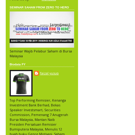
SEMINAR SAHAM FROM ZERO TO HERO
Seminar Wajib Pelabur Saham di Bursa
Malaysia
Biodata FY
faizal yusup
Top Performing Remisier, Kenanga
Investment Bank Berhad, Bekas
Speaker Investsmart, Securities
Commission, Pemenang 7 Anugerah
Bursa Malaysia, Mantan Naib
Presiden Persatuan Remisier
Bumiputera Malaysia, Menulis 12
buah buku Genre Motivasi, Saham