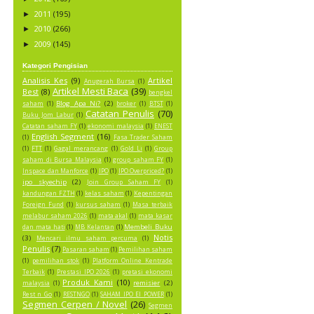
2011
(195)
►
2010
(266)
►
2009
(145)
►
Kategori Pengisian
Analisis Kes
(9)
Artikel
Anugerah Bursa
(1)
Artikel Mesti Baca
(39)
Best
(8)
bengkel
Blog Apa Ni?
(2)
saham
(1)
broker
(1)
BTST
(1)
Catatan Penulis
(70)
Buku Jom Labur
(1)
Catatan saham FY
(1)
ekonomi malaysia
(1)
ENEST
English Segment
(16)
(1)
Fasa Trader Saham
(1)
FTT
(1)
Gagal merancang
(1)
Gold Li
(1)
Group
saham di Bursa Malaysia
(1)
group saham FY
(1)
Inspace dan Manforce
(1)
IPO
(1)
IPO Overpriced?
(1)
ipo skyechip
(2)
Join Group Saham FY
(1)
kandungan FZTH
(1)
kelas saham
(1)
Kepentingan
Foreign Fund
(1)
kursus saham
(1)
Masa terbaik
melabur saham 2026
(1)
mata akal
(1)
mata kasar
Membeli Buku
dan mata hati
(1)
MB Kelantan
(1)
Notis
(3)
Mencari ilmu saham percuma
(1)
Penulis
(7)
Pasaran saham
(1)
Pemilihan saham
(1)
pemilihan stok
(1)
Platform Online Kentrade
Terbaik
(1)
Prestasi IPO 2026
(1)
pretasi ekonomi
Produk Kami
(10)
remisier
(2)
malaysia
(1)
Rest n Go
(1)
RESTNGO
(1)
SAHAM IPO EI POWER
(1)
Segmen Cerpen / Novel
(26)
Segmen