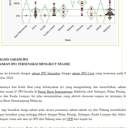
ALISIS SAHAM IPO
WARAN IPO TERSENARAI MENGIKUT NEGERI
ian ini bermula dengan
saham IPO Samaiden
hingga
saham IPO Crest
yang tersenarai pada 9
ober 2024.
tamanya kita boleh lihat yang kebanyakan syt yang mengembang dan menerbitkan saham
bitan awam @ IPO berada di
Pantai Barat Semenanjung
didahului oleh Selangor, Pulau Pinang,
or dan Kuala Lumpur. Ini jelas menunjukkan yang aktiviti ekonomi negara ini tertumpu di
tai Barat Semenanjung Malaysia.
i segi kenaikan harga saham pula secara puratanya saham-saham syt dari Pahang mendahului
gan kenaikan yang tertinggi diikuti dengan Pulau Pinang, Selangor, Kuala Lumpur dan Johor.
itupun cuma ada satu syt IPO dari Pahang iaitu syt
OFB
dari kajian ini.