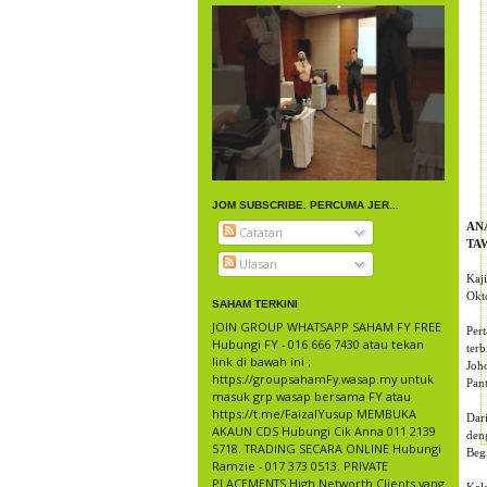
JOM SUBSCRIBE. PERCUMA JER...
AN
Catatan
TA
Ulasan
Kaj
Okt
SAHAM TERKINI
JOIN GROUP WHATSAPP SAHAM FY FREE
Per
Hubungi FY - 016 666 7430 atau tekan
ter
link di bawah ini ;
Joh
https://groupsahamFy.wasap.my untuk
Pan
masuk grp wasap bersama FY atau
https://t.me/FaizalYusup MEMBUKA
Dar
AKAUN CDS Hubungi Cik Anna 011 2139
den
5718. TRADING SECARA ONLINE Hubungi
Beg
Ramzie - 017 373 0513. PRIVATE
PLACEMENTS High Networth Clients yang