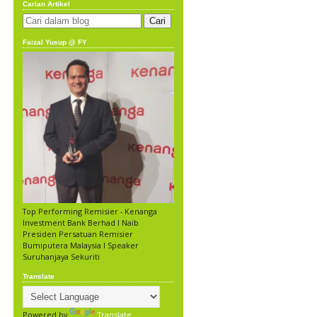
Carian Artikel
Faizal Yusup @ FY
Top Performing Remisier - Kenanga
Investment Bank Berhad l Naib
Presiden Persatuan Remisier
Bumiputera Malaysia l Speaker
Suruhanjaya Sekuriti
Translate
Powered by
Translate