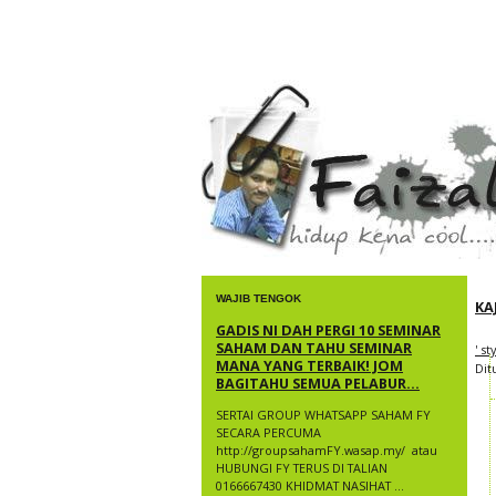
faizal yusup
WAJIB TENGOK
KA
GADIS NI DAH PERGI 10 SEMINAR
SAHAM DAN TAHU SEMINAR
' s
MANA YANG TERBAIK! JOM
Dit
BAGITAHU SEMUA PELABUR...
SERTAI GROUP WHATSAPP SAHAM FY
SECARA PERCUMA
http://groupsahamFY.wasap.my/ ​ atau
HUBUNGI FY TERUS DI TALIAN
0166667430 KHIDMAT NASIHAT ...