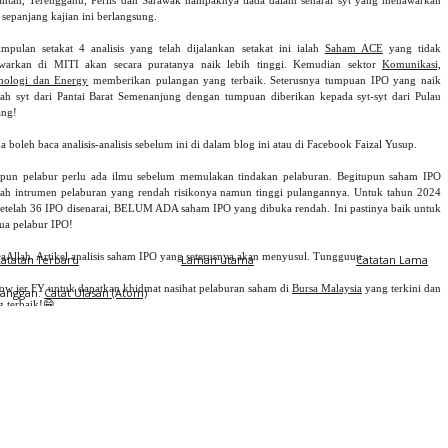
antan, Terengganu, Perlis dan Sarawak nampaknya tiada dalam senarai syt yang menawarkan
 sepanjang kajian ini berlangsung.
impulan setakat 4 analisis yang telah dijalankan setakat ini ialah
Saham ACE
yang tidak
awarkan di MITI akan secara puratanya naik lebih tinggi. Kemudian sektor
Komunikasi,
nologi dan Energy
memberikan pulangan yang terbaik. Seterusnya tumpuan IPO yang naik
lah syt dari Pantai Barat Semenanjung dengan tumpuan diberikan kepada syt-syt dari Pulau
ang!
 boleh baca analisis-analisis sebelum ini di dalam blog ini atau di Facebook Faizal Yusup.
pun pelabur perlu ada ilmu sebelum memulakan tindakan pelaburan. Begitupun saham IPO
lah intrumen pelaburan yang rendah risikonya namun tinggi pulangannya. Untuk tahun 2024
 setelah 36 IPO disenarai, BELUM ADA saham IPO yang dibuka rendah. Ini pastinya baik untuk
ua pelabur IPO!
yaAllah. Artikel analisis saham IPO yang seterusnya akan menyusul. Tungguuu..
atatan Terbaru
Laman utama
Catatan Lama
low jer FY untuk dapatkan khidmat nasihat pelaburan saham di
Bursa Malaysia
yang terkini dan
Langgan:
Catat Ulasan (Atom)
g terbaik!😁
ian dulu,
ilan,
i Faizal Yusup
dit - Geng Saka Semalaya