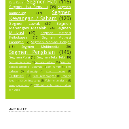
Segmen Hati
(116)
Desa Kasia
(1)
Segmen Isu Semasa
(39)
Segmen
Segmen
Kaunseling
(17)
Kewangan / Saham
(120)
Segmen Lawak
(26)
Segmen
Menangani Masalah
(24)
Segmen
Motivasi
(49)
Segmen Motivasi
Keibubapaan
(10)
Segmen Motivasi
Pasangan
(7)
Segmen Motivasi Pelajar
(13)
Segmen Multimedia
(20)
Segmen Pengisian
(145)
Segmen Puisi
(13)
Segmen Teka Teki
(19)
Seminar Saham
(6)
Seminar AI Saham
(1)
Seminar
saham terbaik di Malaysia
(1)
Seminarfzth
(1)
sifu
saham
(1)
skyechip
(1)
smart money
(1)
Testimoni
(12)
tiada perancangan
(1)
Trading
idea
(1)
value investing
(1)
Volume analysis
(1)
woksyop saham
(1)
YAB Dato Mohd Nassuruddin
bin Daud
(1)
Jom! Ikut FY...