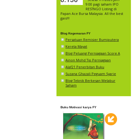
And
9:00 pagi saham IPO
RESTNGO Listing di
Papan Ace Bursa Malaysia. All the best
gais!!!
Blog Kegemaran FY
Persatuan Remisier Bumiputera
Sem
men
Kereta Mayat
Blog Peluang Perniagaan Score A
Jan
Ainon Mohd Tip Perniagaan
Apa
Alaf21 Penerbitan Buku
Suzana Ghazali Peguam Syarie
Wha
Blog Teknik Berkesan Melabur
Saham
Buku Motivasi karya FY