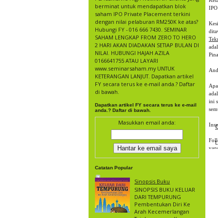
Kel
berminat untuk mendapatkan blok
IPO
saham IPO Private Placement terkini
dengan nilai pelaburan RM250K ke atas?
Kes
Hubungi FY - 016 666 7430. SEMINAR
dit
SAHAM LENGKAP FROM ZERO TO HERO
Tek
2 HARI AKAN DIADAKAN SETIAP BULAN DI
ada
NILAI. HUBUNGI HAJAH AZILA
Pin
0166641755 ATAU LAYARI
www.seminarsaham.my UNTUK
Anda
KETERANGAN LANJUT. Dapatkan artikel
FY secara terus ke e-mail anda.? Daftar
Apa
di bawah.
ada
ini
Dapatkan artikel FY secara terus ke e-mail
sem
anda.? Daftar di bawah.
Masukkan email anda:
Ins
C
Fol
yan
Sek
Catatan Popular
Nuk
Sinopsis Buku
SINOPSIS BUKU KELUAR
Haj
DARI TEMPURUNG
Pembentukan Diri Ke
Kre
Arah Kecemerlangan