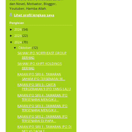
dan Novel, Motivator, Blogger,
Youtuber, Hamba Allah.
Lihat profil lengkap saya
Pengisian
2026
(54)
►
2025
(22)
►
2024
(70)
▼
Oktober
(12)
▼
SAHAM IPO NORTHEAST GROUP
BERHAD
SAHAM IPO KHPT HOLDINGS
BERHAD
KAJIAN IPO SIRI 6 - TAWARAN
SAHAM IPO TERSENARAI M...
KAJIAN IPO SIRI 5 - CARTA
PERGERAKAN 9 IPO YANG LALU
KAJIAN IPO SIRI 4 - TAWARAN IPO
TERSENARAI MENGIKU...
KAJIAN IPO SIRI 3 - TAWARAN IPO
TERSENARAI MENGIKU...
KAJIAN IPO SIRI 2 - TAWARAN IPO
TERSENARAI DI PAPA...
KAJIAN IPO SIRI 1 - TAWARAN IPO DI
MITI VS TIADA T...