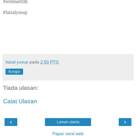
#seminarfzth
#faizalyusup
faizal yusup
pada
2:50 PTG
Kongsi
Tiada ulasan:
Catat Ulasan
‹
›
Laman utama
Papar versi web