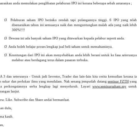
sarankan anda memulakan penglibatan pelaburan IPO ini kerana beberapa sebab antaranya ;
Ø
Pelaburan saham IPO berisiko rendah tapi pulangannya tinggi. 6 IPO yang telah
disenaraikan tahun ini semuanya naik dan menguntungkan malah ada yang naik lebih
300%!!!!
Ø
Dewasa ini ada banyak saham IPO yang ditawarkan kepada pelabur seperti anda.
Ø
Anda boleh belajar proses lengkap jual beli saham untuk memahaminya.
Ø
Keuntungan dari IPO ini akan menyebabkan anda lebih berani untuk ke fasa seterusnya
melabur atau berdagang terus dalam pasaran terbuka.
A 3 dan seterusnya - Untuk jadi Investor, Trader dan lain-lain kita cerita kemudian kerana ia
ih sukar dan perlukan ilmu yang mendalam. Nak senang jemputlah datang
seminar FZTH
yang
a perkongsiannya serba lengkap lagi menyeluruh. Layari
www.seminarsaham.my
untuk
rangan lanjut.
low. Like. Subscribe dan Share andai bermanfaat.
ian dulu,
ima kasih.
as,