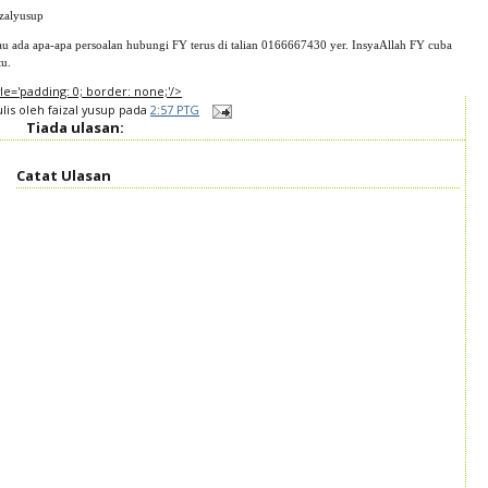
izalyusup
au ada apa-apa persoalan hubungi FY terus di talian 0166667430 yer. InsyaAllah FY cuba
tu.
tyle='padding: 0; border: none;'/>
ulis oleh
faizal yusup
pada
2:57 PTG
Tiada ulasan:
Catat Ulasan