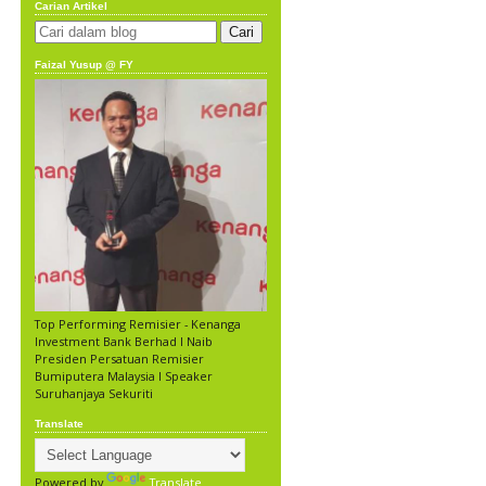
Carian Artikel
Faizal Yusup @ FY
Top Performing Remisier - Kenanga
Investment Bank Berhad l Naib
Presiden Persatuan Remisier
Bumiputera Malaysia l Speaker
Suruhanjaya Sekuriti
Translate
Powered by
Translate