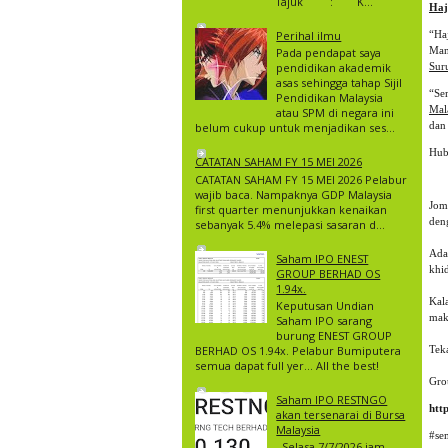
Tajuk : K...
Haj
Perihal ilmu
“Ha
Man
Pada pendapat saya
Sur
pendidikan akademik
asas sehingga tahap Sijil
“Se
Pendidikan Malaysia
Mal
atau SPM di negara ini
dan 
belum cukup untuk menjadikan ses...
Hub
CATATAN SAHAM FY 15 MEI 2026
CATATAN SAHAM FY 15 MEI 2026 Pelabur
wajib baca. Nampaknya GDP Malaysia
Jom
first quarter menunjukkan kenaikan
den
sebanyak 5.4% melepasi sasaran d...
Ada
Saham IPO ENEST
khi
GROUP BERHAD OS
1.94x.
Kal
Keputusan Undian
mak
Saham IPO sarang
burung ENEST GROUP
BERHAD OS 1.94x. Pelabur Bumiputera
Teka
semua dapat full yer… All the best!
Gro
Saham IPO RESTNGO
htt
akan tersenarai di Bursa
Malaysia
#se
Selasa 7/7/2026 jam