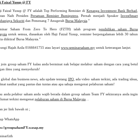
i Faizal Yusup @ FY
ji Faizal Yusup @ FY adalah Top Performing Remisier di
Kenanga Investment Bank Berhad
,
tan Naib Presiden
Persatuan Remisier Bumiputera
, Pernah menjadi Speaker
InvestSmart
uhanjaya Sekuriti
dan Pemenang 7 Anugerah
Bursa Malaysia
.”
minar Saham From Zero To Hero (FZTH) ialah program
pendidikan saham Bursa
aysia
untuk semua, diasaskan oleh Haji Faizal Yusup, remisier berpengalaman lebih 30 tahun
ia diiktiraf Bursa Malaysia.”
ungi Hajah Azila 0166641755 atau layari
www.seminarsaham.my
untuk keterangan lanjut.
 join group saham FY kalau anda berminat nak belajar melabur saham dengan cara yang betul
gan ilmu yang menyeluruh!
 global dan business news, ada update tentang
IPO
, ada video saham terkini, ada trading ideas,
dmat nasihat yang pantas dan tuntas atau apa sahaja mengenai pelaburan saham!
au anda pelabur saham anda wajib berada dalam group saham Team FY sekinranya anda ingin
lumat terkini mengenai
pelaburan saham di Bursa Malaysia
…
n jer link bawah ni ;
up WhatsApp
ps://groupsahamFY.wasap.my
minarfzth