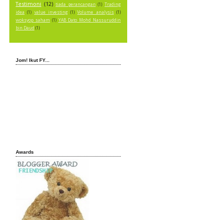
Testimoni
(12)
tiada perancangan
(1)
Trading
idea
(1)
value investing
(1)
Volume analysis
(1)
woksyop saham
(1)
YAB Dato Mohd Nassuruddin
bin Daud
(1)
Jom! Ikut FY...
Awards