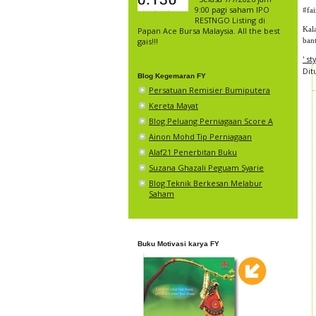
9:00 pagi saham IPO
#fa
RESTNGO Listing di
Kal
Papan Ace Bursa Malaysia. All the best
ban
gais!!!
' s
Dit
Blog Kegemaran FY
Persatuan Remisier Bumiputera
Kereta Mayat
Blog Peluang Perniagaan Score A
Ainon Mohd Tip Perniagaan
Alaf21 Penerbitan Buku
Suzana Ghazali Peguam Syarie
Blog Teknik Berkesan Melabur
Saham
Buku Motivasi karya FY