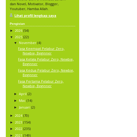
dan Novel, Motivator, Blogger,
Youtuber, Hamba Allah.
Lihat profil lengkap saya
Pengisian
2026
(54)
►
2025
(22)
▼
November
(4)
▼
Fasa Keempat Pelabur Zero,
Newbie, Beginner
Fasa Ketiga Pelabur Zero, Newbie,
Beginner
Fasa Kedua Pelabur Zero, Newbie,
Beginner
Fasa Pertama Pelabur Zero,
Newbie, Beginner
April
(2)
►
Mac
(14)
►
Januari
(2)
►
2024
(70)
►
2023
(154)
►
2022
(235)
►
2021
(149)
►