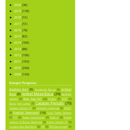
2020
(38)
►
2019
(118)
►
2018
(51)
►
2017
(51)
►
2016
(76)
►
2015
(82)
►
2014
(100)
►
2013
(88)
►
2012
(169)
►
2011
(195)
►
2010
(266)
►
2009
(145)
►
Kategori Pengisian
Analisis Kes
(9)
Artikel
Anugerah Bursa
(1)
Artikel Mesti Baca
(39)
Best
(8)
bengkel
Blog Apa Ni?
(2)
saham
(1)
broker
(1)
BTST
(1)
Catatan Penulis
(70)
Buku Jom Labur
(1)
Catatan saham FY
(1)
ekonomi malaysia
(1)
ENEST
English Segment
(16)
(1)
Fasa Trader Saham
(1)
FTT
(1)
Gagal merancang
(1)
Gold Li
(1)
Group
saham di Bursa Malaysia
(1)
group saham FY
(1)
Inspace dan Manforce
(1)
IPO
(1)
IPO Overpriced?
(1)