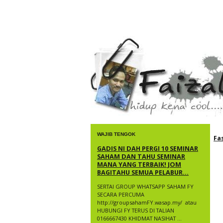
faizal yusup
WAJIB TENGOK
Fa
GADIS NI DAH PERGI 10 SEMINAR
SAHAM DAN TAHU SEMINAR
MANA YANG TERBAIK! JOM
BAGITAHU SEMUA PELABUR...
SERTAI GROUP WHATSAPP SAHAM FY
SECARA PERCUMA
http://groupsahamFY.wasap.my/ ​ atau
HUBUNGI FY TERUS DI TALIAN
0166667430 KHIDMAT NASIHAT ...