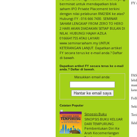
FY 
berminat untuk mendapatkan blok
saham IPO Private Placement terkini
dengan nilai pelaburan RM250K ke atas?
Hubungi FY - 016 666 7430. SEMINAR
SAHAM LENGKAP FROM ZERO TO HERO
2 HARI AKAN DIADAKAN SETIAP BULAN DI
NILAI. HUBUNGI HAJAH AZILA
0166641755 ATAU LAYARI
www.seminarsaham.my UNTUK
KETERANGAN LANJUT. Dapatkan artikel
FY secara terus ke e-mail anda.? Daftar
di bawah.
Dapatkan artikel FY secara terus ke e-mail
anda.? Daftar di bawah.
FAS
Masukkan email anda:
leb
man
kete
Fol
Catatan Popular
Sek
Sinopsis Buku
Ter
SINOPSIS BUKU KELUAR
Ikhl
DARI TEMPURUNG
Pembentukan Diri Ke
Arah Kecemerlangan