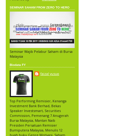
SEMINAR SAHAM FROM ZERO TO HERO
Seminar Wajib Pelabur Saham di Bursa
Malaysia
Biodata FY
faizal yusup
Top Performing Remisier, Kenanga
Investment Bank Berhad, Bekas
Speaker Investsmart, Securities
Commission, Pemenang 7 Anugerah
Bursa Malaysia, Mantan Naib
Presiden Persatuan Remisier
Bumiputera Malaysia, Menulis 12
buah buku Genre Motivasi, Saham