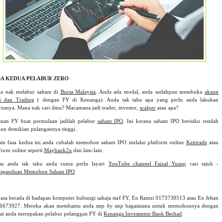
SA KEDUA PELABUR ZERO
a nak melabur saham di
Bursa Malaysia
. Anda ada modal, anda sudahpun membuka
akaun
 dan Trading
( dengan FY di Kenanga). Anda tak tahu apa yang perlu anda lakukan
erusnya. Mana nak cari ilmu? Macamana jadi trader, investor,
scalper
atau apa?
anan FY buat permulaan jadilah pelabur
saham IPO
. Ini kerana saham IPO berisiko rendah
un demikian pulangannya tinggi.
am fasa kedua ini anda cubalah memohon saham IPO melalui platform online
Kentrade
atau
form online seperti
Maybank2u
dan lain-lain.
au anda tak tahu anda cuma perlu layari
YouTube channel Faizal Yusup
cari tajuk -
ispanduan Memohon Saham IPO
asa berada di hadapan komputer hubungi sahaja staf FY, En Ramzi 0173730513 atau En Jehan
6673927. Mereka akan membantu anda
step by step
bagaimana untuk memohonnya dengan
rat anda merupakan pelabur pelanggan FY di
Kenanga Investment Bank Berhad
.