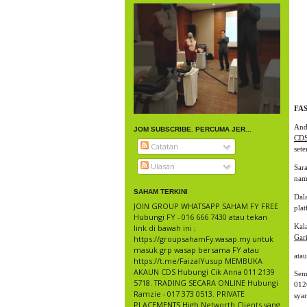
FA
And
JOM SUBSCRIBE. PERCUMA JER...
CDS
Catatan
set
Ulasan
Sar
nam
SAHAM TERKINI
Dal
JOIN GROUP WHATSAPP SAHAM FY FREE
plat
Hubungi FY - 016 666 7430 atau tekan
Kal
link di bawah ini ;
Gar
https://groupsahamFy.wasap.my untuk
masuk grp wasap bersama FY atau
atau
https://t.me/FaizalYusup MEMBUKA
AKAUN CDS Hubungi Cik Anna 011 2139
Sem
5718. TRADING SECARA ONLINE Hubungi
012
Ramzie - 017 373 0513. PRIVATE
sya
PLACEMENTS High Networth Clients yang