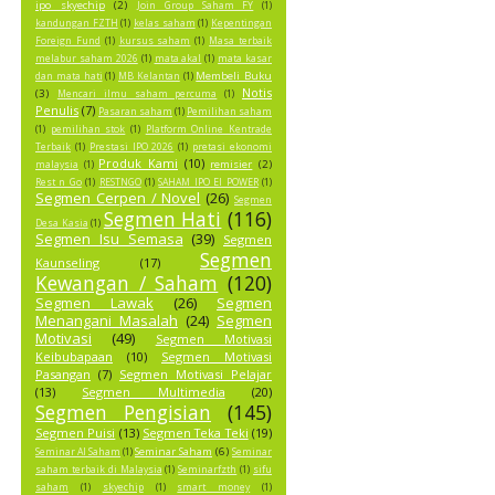
ipo skyechip
(2)
Join Group Saham FY
(1)
kandungan FZTH
(1)
kelas saham
(1)
Kepentingan
Foreign Fund
(1)
kursus saham
(1)
Masa terbaik
melabur saham 2026
(1)
mata akal
(1)
mata kasar
Membeli Buku
dan mata hati
(1)
MB Kelantan
(1)
Notis
(3)
Mencari ilmu saham percuma
(1)
Penulis
(7)
Pasaran saham
(1)
Pemilihan saham
(1)
pemilihan stok
(1)
Platform Online Kentrade
Terbaik
(1)
Prestasi IPO 2026
(1)
pretasi ekonomi
Produk Kami
(10)
remisier
(2)
malaysia
(1)
Rest n Go
(1)
RESTNGO
(1)
SAHAM IPO EI POWER
(1)
Segmen Cerpen / Novel
(26)
Segmen
Segmen Hati
(116)
Desa Kasia
(1)
Segmen Isu Semasa
(39)
Segmen
Segmen
Kaunseling
(17)
Kewangan / Saham
(120)
Segmen Lawak
(26)
Segmen
Menangani Masalah
(24)
Segmen
Motivasi
(49)
Segmen Motivasi
Keibubapaan
(10)
Segmen Motivasi
Pasangan
(7)
Segmen Motivasi Pelajar
(13)
Segmen Multimedia
(20)
Segmen Pengisian
(145)
Segmen Puisi
(13)
Segmen Teka Teki
(19)
Seminar Saham
(6)
Seminar AI Saham
(1)
Seminar
saham terbaik di Malaysia
(1)
Seminarfzth
(1)
sifu
saham
(1)
skyechip
(1)
smart money
(1)