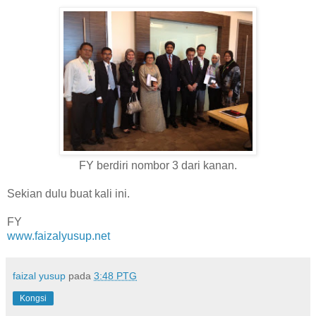
FY berdiri nombor 3 dari kanan.
Sekian dulu buat kali ini.
FY
www.faizalyusup.net
faizal yusup
pada
3:48 PTG
Kongsi