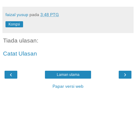
faizal yusup
pada
3:48 PTG
Kongsi
Tiada ulasan:
Catat Ulasan
‹
›
Laman utama
Papar versi web