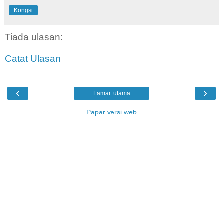
Kongsi
Tiada ulasan:
Catat Ulasan
‹
›
Laman utama
Papar versi web