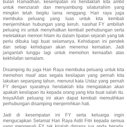
bulan Ramadhan, kesempatan ini hendaklah kita ambil
untuk menziarah dan menyambung silaturrahim yang
mingkin telah begitu lama renggang. Hari raya juga
membuka peluang yang luas untuk kita kembali
menjernihkan hubungan yang keruh. nasihat FY ambillah
peluang ini untuk menyihatkan kembali perhubungan serta
meletakkan memori hitam itu dalam lipatan sejarah yang tak
perlu dibuka lagi buat selamanya. Kehidupan ini pendek
dan setiap kehidupan akan menemui kematian. Jadi
janganlah tunggu lagi untuk memohon kemaafan atas
kekhilafan semalam.
Disamping itu juga Hari Raya membuka peluang untuk kita
memohon maaf atas segala kesilapan yang pernah kita
lakukan sepanjang tahun. menurut kata Ustaz yang pernah
FY dengan syaratnya hendaklah kita mengatakan akan
apakah kesilapan itu kepada orang yang kita buat salah itu.
InsyaAllah peluang ini akan dapat kembali memutihkan
perhubungan disamping menjernihkan hati.
Jadi di kesempatan ini FY serta keluarga ingin
mengucapkan Selamat Hari Raya Aidil Fitri kepada semua
yang mengenali FY tak kiralah dimana jua anda berada.