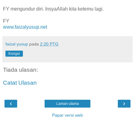
FY mengundur diri. InsyaAllah kita ketemu lagi.
FY
www.faizalyusup.net
faizal yusup
pada
2:20 PTG
Kongsi
Tiada ulasan:
Catat Ulasan
‹
›
Laman utama
Papar versi web