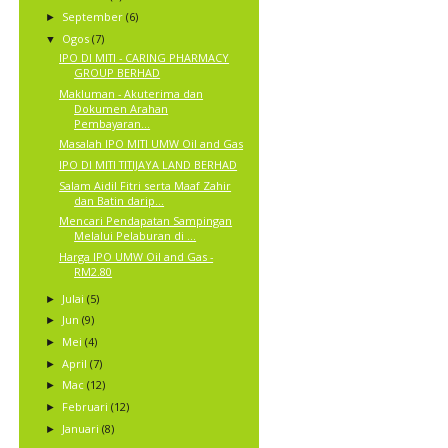
September
(6)
►
Ogos
(7)
▼
IPO DI MITI - CARING PHARMACY
GROUP BERHAD
Makluman - Akuterima dan
Dokumen Arahan
Pembayaran...
Masalah IPO MITI UMW Oil and Gas
IPO DI MITI TITIJAYA LAND BERHAD
Salam Aidil Fitri serta Maaf Zahir
dan Batin darip...
Mencari Pendapatan Sampingan
Melalui Pelaburan di ...
Harga IPO UMW Oil and Gas -
RM2.80
Julai
(5)
►
Jun
(9)
►
Mei
(4)
►
April
(7)
►
Mac
(12)
►
Februari
(12)
►
Januari
(8)
►