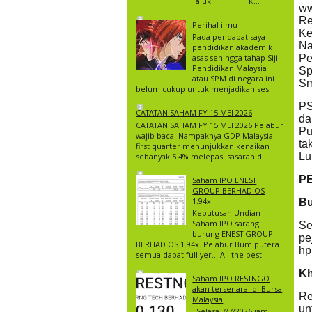
Tajuk : K...
ww
Re
Perihal ilmu
Ke
Pada pendapat saya
Na
pendidikan akademik
asas sehingga tahap Sijil
Pe
Pendidikan Malaysia
Sp
atau SPM di negara ini
Sm
belum cukup untuk menjadikan ses...
PS
CATATAN SAHAM FY 15 MEI 2026
da
CATATAN SAHAM FY 15 MEI 2026 Pelabur
Pu
wajib baca. Nampaknya GDP Malaysia
ta
first quarter menunjukkan kenaikan
Lu
sebanyak 5.4% melepasi sasaran d...
P
Saham IPO ENEST
GROUP BERHAD OS
1.94x.
Bu
Keputusan Undian
Saham IPO sarang
Se
burung ENEST GROUP
pe
BERHAD OS 1.94x. Pelabur Bumiputera
hp
semua dapat full yer… All the best!
Kh
Saham IPO RESTNGO
akan tersenarai di Bursa
Re
Malaysia
un
Selasa 7/7/2026 jam