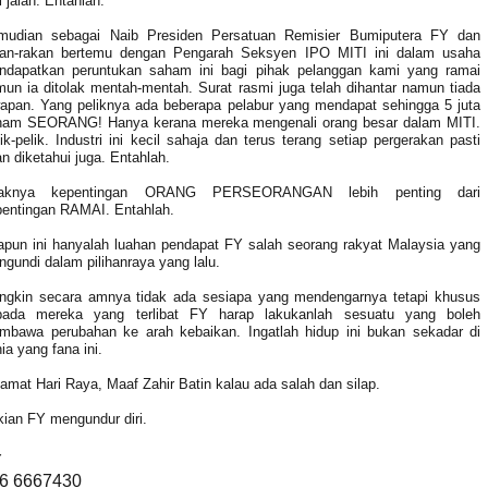
i jalan. Entahlah.
mudian sebagai Naib Presiden Persatuan Remisier Bumiputera FY dan
kan-rakan bertemu dengan Pengarah Seksyen IPO MITI ini dalam usaha
ndapatkan peruntukan saham ini bagi pihak pelanggan kami yang ramai
un ia ditolak mentah-mentah. Surat rasmi juga telah dihantar namun tiada
apan. Yang peliknya ada beberapa pelabur yang mendapat sehingga 5 juta
ham SEORANG! Hanya kerana mereka mengenali orang besar dalam MITI.
ik-pelik. Industri ini kecil sahaja dan terus terang setiap pergerakan pasti
n diketahui juga. Entahlah.
aknya kepentingan ORANG PERSEORANGAN lebih penting dari
pentingan RAMAI. Entahlah.
pun ini hanyalah luahan pendapat FY salah seorang rakyat Malaysia yang
gundi dalam pilihanraya yang lalu.
ngkin secara amnya tidak ada sesiapa yang mendengarnya tetapi khusus
pada mereka yang terlibat FY harap lakukanlah sesuatu yang boleh
mbawa perubahan ke arah kebaikan. Ingatlah hidup ini bukan sekadar di
ia yang fana ini.
amat Hari Raya, Maaf Zahir Batin kalau ada salah dan silap.
ian FY mengundur diri.
Y
6 6667430