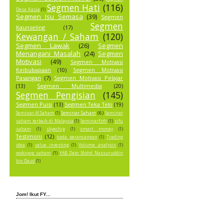
Segmen Hati
(116)
Desa Kasia
(1)
Segmen Isu Semasa
(39)
Segmen
Segmen
Kaunseling
(17)
Kewangan / Saham
(120)
Segmen Lawak
(26)
Segmen
Menangani Masalah
(24)
Segmen
Motivasi
(49)
Segmen Motivasi
Keibubapaan
(10)
Segmen Motivasi
Pasangan
(7)
Segmen Motivasi Pelajar
(13)
Segmen Multimedia
(20)
Segmen Pengisian
(145)
Segmen Puisi
(13)
Segmen Teka Teki
(19)
Seminar Saham
(6)
Seminar AI Saham
(1)
Seminar
saham terbaik di Malaysia
(1)
Seminarfzth
(1)
sifu
saham
(1)
skyechip
(1)
smart money
(1)
Testimoni
(12)
tiada perancangan
(1)
Trading
idea
(1)
value investing
(1)
Volume analysis
(1)
woksyop saham
(1)
YAB Dato Mohd Nassuruddin
bin Daud
(1)
Jom! Ikut FY...