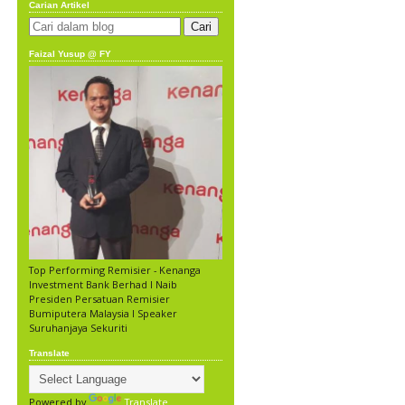
Carian Artikel
Faizal Yusup @ FY
Top Performing Remisier - Kenanga
Investment Bank Berhad l Naib
Presiden Persatuan Remisier
Bumiputera Malaysia l Speaker
Suruhanjaya Sekuriti
Translate
Powered by
Translate