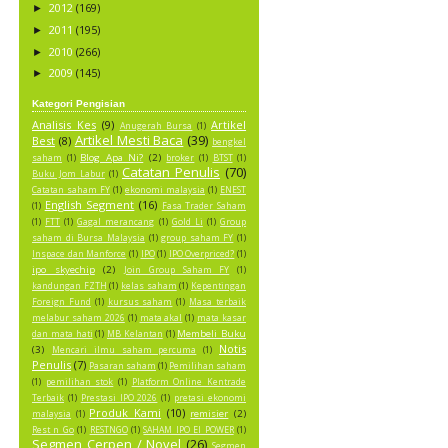
2012
(169)
►
2011
(195)
►
2010
(266)
►
2009
(145)
►
Kategori Pengisian
Analisis Kes
(9)
Artikel
Anugerah Bursa
(1)
Artikel Mesti Baca
(39)
Best
(8)
bengkel
Blog Apa Ni?
(2)
saham
(1)
broker
(1)
BTST
(1)
Catatan Penulis
(70)
Buku Jom Labur
(1)
Catatan saham FY
(1)
ekonomi malaysia
(1)
ENEST
English Segment
(16)
(1)
Fasa Trader Saham
(1)
FTT
(1)
Gagal merancang
(1)
Gold Li
(1)
Group
saham di Bursa Malaysia
(1)
group saham FY
(1)
Inspace dan Manforce
(1)
IPO
(1)
IPO Overpriced?
(1)
ipo skyechip
(2)
Join Group Saham FY
(1)
kandungan FZTH
(1)
kelas saham
(1)
Kepentingan
Foreign Fund
(1)
kursus saham
(1)
Masa terbaik
melabur saham 2026
(1)
mata akal
(1)
mata kasar
Membeli Buku
dan mata hati
(1)
MB Kelantan
(1)
Notis
(3)
Mencari ilmu saham percuma
(1)
Penulis
(7)
Pasaran saham
(1)
Pemilihan saham
(1)
pemilihan stok
(1)
Platform Online Kentrade
Terbaik
(1)
Prestasi IPO 2026
(1)
pretasi ekonomi
Produk Kami
(10)
remisier
(2)
malaysia
(1)
Rest n Go
(1)
RESTNGO
(1)
SAHAM IPO EI POWER
(1)
Segmen Cerpen / Novel
(26)
Segmen