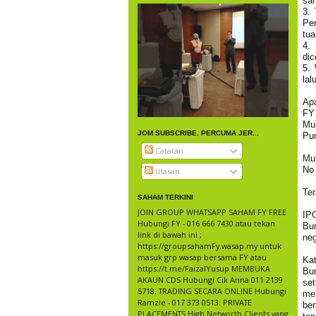
sah
3.
Pe
tua
4.
dic
5. 
lal
Ap
FY 
Mu
JOM SUBSCRIBE. PERCUMA JER...
Pun
Catatan
Mun
No 
Ulasan
Ter
SAHAM TERKINI
JOIN GROUP WHATSAPP SAHAM FY FREE
IP
Hubungi FY - 016 666 7430 atau tekan
Bu
link di bawah ini ;
neg
https://groupsahamFy.wasap.my untuk
masuk grp wasap bersama FY atau
Ka
https://t.me/FaizalYusup MEMBUKA
Bu
AKAUN CDS Hubungi Cik Anna 011 2139
set
5718. TRADING SECARA ONLINE Hubungi
me
Ramzie - 017 373 0513. PRIVATE
be
PLACEMENTS High Networth Clients yang