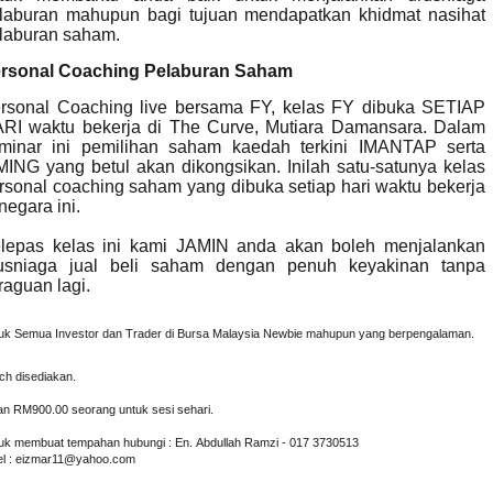
laburan mahupun bagi tujuan mendapatkan khidmat nasihat
laburan saham.
rsonal Coaching Pelaburan Saham
rsonal Coaching live bersama FY, kelas FY dibuka SETIAP
RI waktu bekerja di The Curve, Mutiara Damansara. Dalam
minar ini pemilihan saham kaedah terkini IMANTAP serta
MING yang betul akan dikongsikan. Inilah satu-satunya kelas
rsonal coaching saham yang dibuka setiap hari waktu bekerja
 negara ini.
lepas kelas ini kami JAMIN anda akan boleh menjalankan
usniaga jual beli saham dengan penuh keyakinan tanpa
raguan lagi.
uk Semua Investor dan Trader di Bursa Malaysia Newbie mahupun yang berpengalaman.
ch disediakan.
an RM900.00 seorang untuk sesi sehari.
uk membuat tempahan hubungi : En. Abdullah Ramzi - 017 3730513
l : eizmar11@yahoo.com