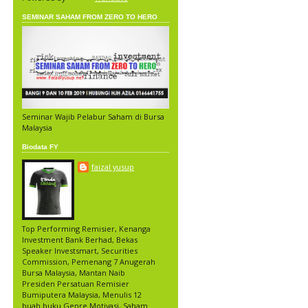
SEMINAR SAHAM FROM ZERO TO HERO
Seminar Wajib Pelabur Saham di Bursa
Malaysia
Biodata FY
faizal yusup
Top Performing Remisier, Kenanga
Investment Bank Berhad, Bekas
Speaker Investsmart, Securities
Commission, Pemenang 7 Anugerah
Bursa Malaysia, Mantan Naib
Presiden Persatuan Remisier
Bumiputera Malaysia, Menulis 12
buah buku Genre Motivasi, Saham