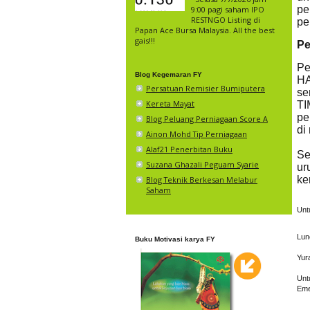
pe
9:00 pagi saham IPO
RESTNGO Listing di
pe
Papan Ace Bursa Malaysia. All the best
gais!!!
Pe
Pe
Blog Kegemaran FY
HA
Persatuan Remisier Bumiputera
se
Kereta Mayat
TI
pe
Blog Peluang Perniagaan Score A
di
Ainon Mohd Tip Perniagaan
Alaf21 Penerbitan Buku
Se
Suzana Ghazali Peguam Syarie
ur
ke
Blog Teknik Berkesan Melabur
Saham
Unt
Lun
Buku Motivasi karya FY
Yur
Unt
Eme