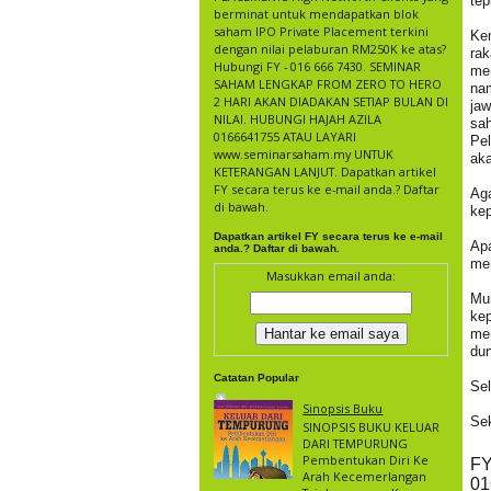
tep
berminat untuk mendapatkan blok
saham IPO Private Placement terkini
Ke
dengan nilai pelaburan RM250K ke atas?
ra
Hubungi FY - 016 666 7430. SEMINAR
me
SAHAM LENGKAP FROM ZERO TO HERO
nam
2 HARI AKAN DIADAKAN SETIAP BULAN DI
jaw
NILAI. HUBUNGI HAJAH AZILA
sa
0166641755 ATAU LAYARI
Pel
www.seminarsaham.my UNTUK
aka
KETERANGAN LANJUT. Dapatkan artikel
FY secara terus ke e-mail anda.? Daftar
Ag
di bawah.
ke
Dapatkan artikel FY secara terus ke e-mail
Apa
anda.? Daftar di bawah.
men
Masukkan email anda:
Mu
ke
me
dun
Catatan Popular
Sel
Sinopsis Buku
Sek
SINOPSIS BUKU KELUAR
DARI TEMPURUNG
Pembentukan Diri Ke
F
Arah Kecemerlangan
01