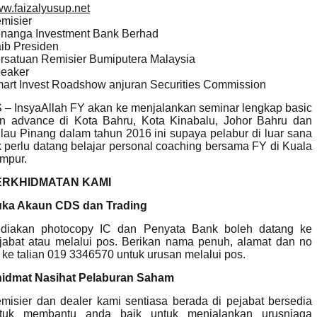
w.faizalyusup.net
misier
nanga Investment Bank Berhad
ib Presiden
rsatuan Remisier Bumiputera Malaysia
eaker
art Invest Roadshow anjuran Securities Commission
 – InsyaAllah FY akan ke menjalankan seminar lengkap basic
n advance di Kota Bahru, Kota Kinabalu, Johor Bahru dan
lau Pinang dalam tahun 2016 ini supaya pelabur di luar sana
k perlu datang belajar personal coaching bersama FY di Kuala
mpur.
ERKHIDMATAN KAMI
ka Akaun CDS dan Trading
diakan photocopy IC dan Penyata Bank boleh datang ke
jabat atau melalui pos. Berikan nama penuh, alamat dan no
 ke talian 019 3346570 untuk urusan melalui pos.
idmat Nasihat Pelaburan Saham
misier dan dealer kami sentiasa berada di pejabat bersedia
tuk membantu anda baik untuk menjalankan urusniaga