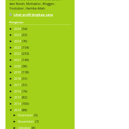
dan Novel, Motivator, Blogger,
Youtuber, Hamba Allah.
Lihat profil lengkap saya
Pengisian
2026
(54)
►
2025
(22)
►
2024
(70)
►
2023
(154)
►
2022
(235)
►
2021
(149)
►
2020
(38)
►
2019
(118)
►
2018
(51)
►
2017
(51)
►
2016
(76)
►
2015
(82)
►
2014
(100)
►
2013
(88)
▼
Disember
(3)
►
November
(7)
►
Oktober
(8)
►