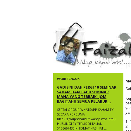
faizal yusup
WAJIB TENGOK
Ma
GADIS NI DAH PERGI 10 SEMINAR
Sal
SAHAM DAN TAHU SEMINAR
MANA YANG TERBAIK! JOM
Ke
BAGITAHU SEMUA PELABUR...
be
ya
SERTAI GROUP WHATSAPP SAHAM FY
yan
SECARA PERCUMA
http://groupsahamFY.wasap.my/ ​ atau
1. 
HUBUNGI FY TERUS DI TALIAN
2. 
0166667430 KHIDMAT NASIHAT ...