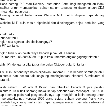
am tersebut.
 Tiada borang DIF atau Delivery Instruction Form bagi mengarahkan Bank
nasihat untuk memasukkan saham-saham tersebut ke dalam akaun CDS
n-tuan dan puan-puan.
 Borang tersebut tiada dalam Website MITI untuk diupload apatah lagi
etak.
Website MITI pula masih diperbaiki dan diselenggara sejak berbulan yang
u.
a nak jadi?
pun tak tahu.
ngkin ada agenda lain dibelakangnya?
 FY tak tahu.
gkin tuan puan boleh tanya kepada pihak MITI sendiri.
Tel mereka - 03 88805089. Itupun kalau mereka angkat gagang telefon tu.
akhir FY dengar ia dilanjutkan ke bulan Oktober pula. Entahlah.
O MITI ini sebenarnya boleh dijadikan umpama BRIM kepada semua pelabur
miputera dan secara tak langsung meningkatkan ekonomi Bumiputera di
ara ini.
talah saham FGV ada 3 Billion dan diberikan kepada 3 juta pelabur
miputera 1000 unit seorang maka setiap pelabur akan mendapat RM700.00
iap seorang pada hari penyenaraiannya tapi mungkin ia lebih senang untuk
mperuntukkannya kepada 1000 orang sejuta saham seorang. Yang kaya
rtambah kaya yang miskin tak dapat apa-apa macam peminta sedekah di