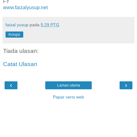
FY
www.faizalyusup.net
faizal yusup
pada
5:29 PTG
Kongsi
Tiada ulasan:
Catat Ulasan
‹
›
Laman utama
Papar versi web