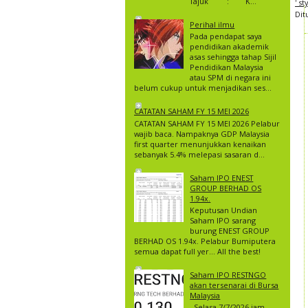
Tajuk : K...
' s
Dit
Perihal ilmu
Pada pendapat saya
pendidikan akademik
asas sehingga tahap Sijil
Pendidikan Malaysia
atau SPM di negara ini
belum cukup untuk menjadikan ses...
CATATAN SAHAM FY 15 MEI 2026
CATATAN SAHAM FY 15 MEI 2026 Pelabur
wajib baca. Nampaknya GDP Malaysia
first quarter menunjukkan kenaikan
sebanyak 5.4% melepasi sasaran d...
Saham IPO ENEST
GROUP BERHAD OS
1.94x.
Keputusan Undian
Saham IPO sarang
burung ENEST GROUP
BERHAD OS 1.94x. Pelabur Bumiputera
semua dapat full yer… All the best!
Saham IPO RESTNGO
akan tersenarai di Bursa
Malaysia
Selasa 7/7/2026 jam