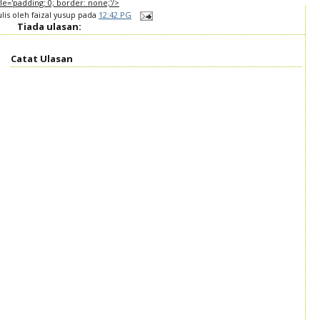
tyle='padding: 0; border: none;'/>
ulis oleh
faizal yusup
pada
12:42 PG
Tiada ulasan:
Catat Ulasan