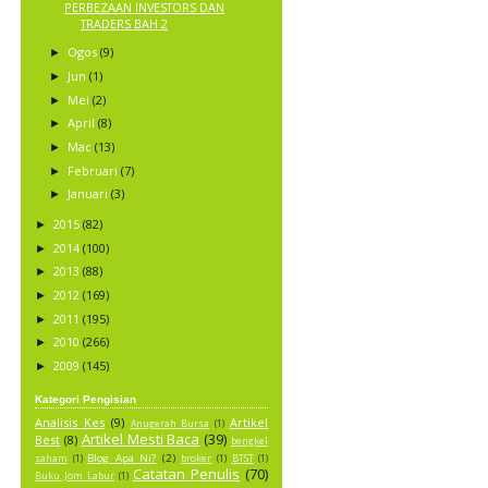
PERBEZAAN INVESTORS DAN
TRADERS BAH 2
Ogos
(9)
►
Jun
(1)
►
Mei
(2)
►
April
(8)
►
Mac
(13)
►
Februari
(7)
►
Januari
(3)
►
2015
(82)
►
2014
(100)
►
2013
(88)
►
2012
(169)
►
2011
(195)
►
2010
(266)
►
2009
(145)
►
Kategori Pengisian
Analisis Kes
(9)
Artikel
Anugerah Bursa
(1)
Artikel Mesti Baca
(39)
Best
(8)
bengkel
Blog Apa Ni?
(2)
saham
(1)
broker
(1)
BTST
(1)
Catatan Penulis
(70)
Buku Jom Labur
(1)