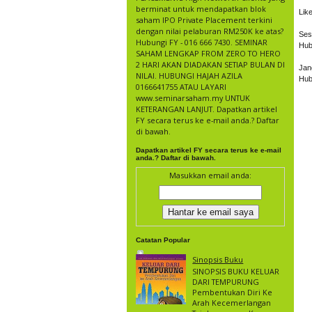
berminat untuk mendapatkan blok
Lik
saham IPO Private Placement terkini
dengan nilai pelaburan RM250K ke atas?
Ses
Hubungi FY - 016 666 7430. SEMINAR
Hub
SAHAM LENGKAP FROM ZERO TO HERO
2 HARI AKAN DIADAKAN SETIAP BULAN DI
Jan
NILAI. HUBUNGI HAJAH AZILA
Hub
0166641755 ATAU LAYARI
www.seminarsaham.my UNTUK
KETERANGAN LANJUT. Dapatkan artikel
FY secara terus ke e-mail anda.? Daftar
di bawah.
Dapatkan artikel FY secara terus ke e-mail
anda.? Daftar di bawah.
Masukkan email anda:
Catatan Popular
Sinopsis Buku
SINOPSIS BUKU KELUAR
DARI TEMPURUNG
Pembentukan Diri Ke
Arah Kecemerlangan