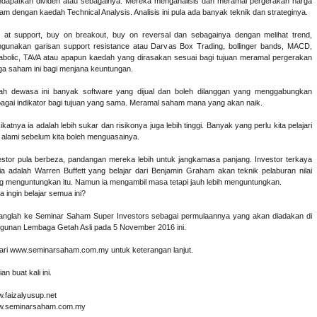
dapatkan dividen atau sebagainya. Mereka menganalisis dan meramal pergerakan harga
am dengan kaedah Technical Analysis. Analisis ini pula ada banyak teknik dan strateginya.
 at support, buy on breakout, buy on reversal dan sebagainya dengan melihat trend,
gunakan garisan support resistance atau Darvas Box Trading, bollinger bands, MACD,
abolic, TAVA atau apapun kaedah yang dirasakan sesuai bagi tujuan meramal pergerakan
ga saham ini bagi menjana keuntungan.
ah dewasa ini banyak software yang dijual dan boleh dilanggan yang menggabungkan
bagai indikator bagi tujuan yang sama. Meramal saham mana yang akan naik.
katnya ia adalah lebih sukar dan risikonya juga lebih tinggi. Banyak yang perlu kita pelajari
 alami sebelum kita boleh menguasainya.
estor pula berbeza, pandangan mereka lebih untuk jangkamasa panjang. Investor terkaya
ia adalah Warren Buffett yang belajar dari Benjamin Graham akan teknik pelaburan nilai
g menguntungkan itu. Namun ia mengambil masa tetapi jauh lebih menguntungkan.
a ingin belajar semua ini?
anglah ke Seminar Saham Super Investors sebagai permulaannya yang akan diadakan di
gunan Lembaga Getah Asli pada 5 November 2016 ini.
ari www.seminarsaham.com.my untuk keterangan lanjut.
an buat kali ini.
.faizalyusup.net
.seminarsaham.com.my