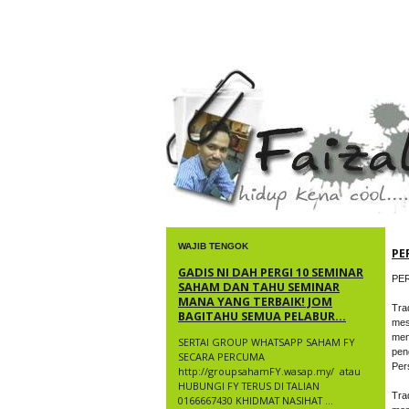
faizal yusup
WAJIB TENGOK
PE
GADIS NI DAH PERGI 10 SEMINAR
PE
SAHAM DAN TAHU SEMINAR
MANA YANG TERBAIK! JOM
Tra
BAGITAHU SEMUA PELABUR...
mes
men
SERTAI GROUP WHATSAPP SAHAM FY
pen
SECARA PERCUMA
Per
http://groupsahamFY.wasap.my/ ​ atau
HUBUNGI FY TERUS DI TALIAN
Tra
0166667430 KHIDMAT NASIHAT ...