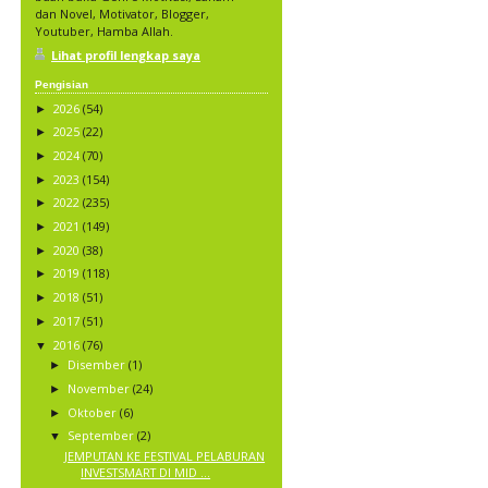
dan Novel, Motivator, Blogger,
Youtuber, Hamba Allah.
Lihat profil lengkap saya
Pengisian
2026
(54)
►
2025
(22)
►
2024
(70)
►
2023
(154)
►
2022
(235)
►
2021
(149)
►
2020
(38)
►
2019
(118)
►
2018
(51)
►
2017
(51)
►
2016
(76)
▼
Disember
(1)
►
November
(24)
►
Oktober
(6)
►
September
(2)
▼
JEMPUTAN KE FESTIVAL PELABURAN
INVESTSMART DI MID ...