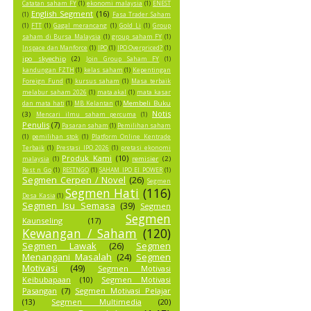
Catatan saham FY
(1)
ekonomi malaysia
(1)
ENEST
English Segment
(16)
(1)
Fasa Trader Saham
(1)
FTT
(1)
Gagal merancang
(1)
Gold Li
(1)
Group
saham di Bursa Malaysia
(1)
group saham FY
(1)
Inspace dan Manforce
(1)
IPO
(1)
IPO Overpriced?
(1)
ipo skyechip
(2)
Join Group Saham FY
(1)
kandungan FZTH
(1)
kelas saham
(1)
Kepentingan
Foreign Fund
(1)
kursus saham
(1)
Masa terbaik
melabur saham 2026
(1)
mata akal
(1)
mata kasar
Membeli Buku
dan mata hati
(1)
MB Kelantan
(1)
Notis
(3)
Mencari ilmu saham percuma
(1)
Penulis
(7)
Pasaran saham
(1)
Pemilihan saham
(1)
pemilihan stok
(1)
Platform Online Kentrade
Terbaik
(1)
Prestasi IPO 2026
(1)
pretasi ekonomi
Produk Kami
(10)
remisier
(2)
malaysia
(1)
Rest n Go
(1)
RESTNGO
(1)
SAHAM IPO EI POWER
(1)
Segmen Cerpen / Novel
(26)
Segmen
Segmen Hati
(116)
Desa Kasia
(1)
Segmen Isu Semasa
(39)
Segmen
Segmen
Kaunseling
(17)
Kewangan / Saham
(120)
Segmen Lawak
(26)
Segmen
Menangani Masalah
(24)
Segmen
Motivasi
(49)
Segmen Motivasi
Keibubapaan
(10)
Segmen Motivasi
Pasangan
(7)
Segmen Motivasi Pelajar
(13)
Segmen Multimedia
(20)