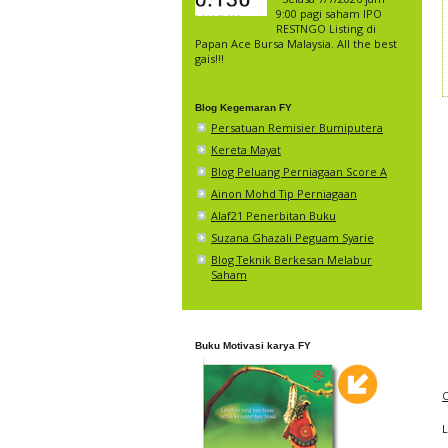
9:00 pagi saham IPO
RESTNGO Listing di
Papan Ace Bursa Malaysia. All the best
gais!!!
Blog Kegemaran FY
Persatuan Remisier Bumiputera
Kereta Mayat
Blog Peluang Perniagaan Score A
Ainon Mohd Tip Perniagaan
Alaf21 Penerbitan Buku
Suzana Ghazali Peguam Syarie
Blog Teknik Berkesan Melabur
Saham
Buku Motivasi karya FY
C