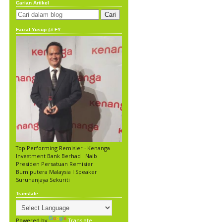
Carian Artikel
Faizal Yusup @ FY
Top Performing Remisier - Kenanga
Investment Bank Berhad l Naib
Presiden Persatuan Remisier
Bumiputera Malaysia l Speaker
Suruhanjaya Sekuriti
Translate
Powered by
Translate