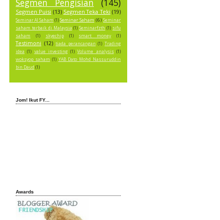
Segmen Pengisian
(145)
Segmen Puisi
(13)
Segmen Teka Teki
(19)
Seminar Saham
(6)
Seminar AI Saham
(1)
Seminar
saham terbaik di Malaysia
(1)
Seminarfzth
(1)
sifu
saham
(1)
skyechip
(1)
smart money
(1)
Testimoni
(12)
tiada perancangan
(1)
Trading
idea
(1)
value investing
(1)
Volume analysis
(1)
woksyop saham
(1)
YAB Dato Mohd Nassuruddin
bin Daud
(1)
Jom! Ikut FY...
Awards