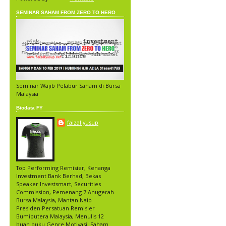
SEMINAR SAHAM FROM ZERO TO HERO
Seminar Wajib Pelabur Saham di Bursa
Malaysia
Biodata FY
faizal yusup
Top Performing Remisier, Kenanga
Investment Bank Berhad, Bekas
Speaker Investsmart, Securities
Commission, Pemenang 7 Anugerah
Bursa Malaysia, Mantan Naib
Presiden Persatuan Remisier
Bumiputera Malaysia, Menulis 12
buah buku Genre Motivasi, Saham