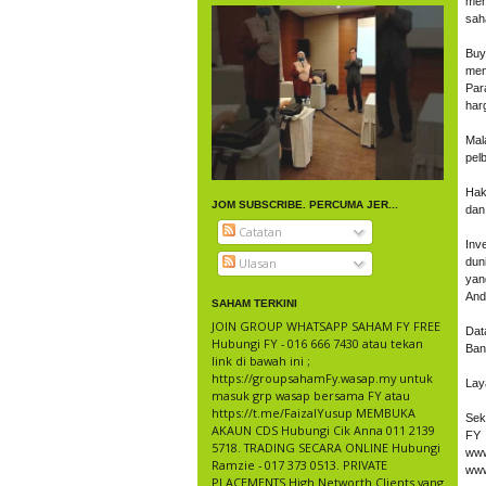
men
sah
Buy
men
Par
har
Mal
pel
Haki
JOM SUBSCRIBE. PERCUMA JER...
dan
Catatan
Inv
Ulasan
dun
yan
And
SAHAM TERKINI
JOIN GROUP WHATSAPP SAHAM FY FREE
Dat
Hubungi FY - 016 666 7430 atau tekan
Ban
link di bawah ini ;
https://groupsahamFy.wasap.my untuk
Lay
masuk grp wasap bersama FY atau
https://t.me/FaizalYusup MEMBUKA
Seki
AKAUN CDS Hubungi Cik Anna 011 2139
FY
5718. TRADING SECARA ONLINE Hubungi
www
Ramzie - 017 373 0513. PRIVATE
www
PLACEMENTS High Networth Clients yang