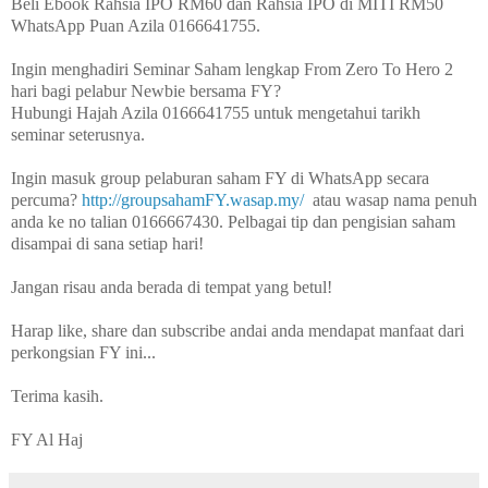
Beli Ebook Rahsia IPO RM60 dan Rahsia IPO di MITI RM50

WhatsApp Puan Azila 0166641755.

Ingin menghadiri Seminar Saham lengkap From Zero To Hero 2 
hari bagi pelabur Newbie bersama FY?

Hubungi Hajah Azila 0166641755 untuk mengetahui tarikh 
seminar seterusnya.

Ingin masuk group pelaburan saham FY di WhatsApp secara 
percuma? 
http://groupsahamFY.wasap.my/
  atau wasap nama penuh 
anda ke no talian 0166667430. Pelbagai tip dan pengisian saham 
disampai di sana setiap hari!

Jangan risau anda berada di tempat yang betul!

Harap like, share dan subscribe andai anda mendapat manfaat dari 
perkongsian FY ini... 

Terima kasih.

FY Al Haj