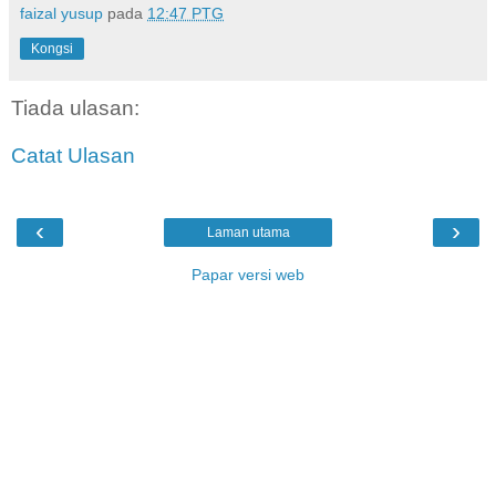
faizal yusup
pada
12:47 PTG
Kongsi
Tiada ulasan:
Catat Ulasan
‹
›
Laman utama
Papar versi web