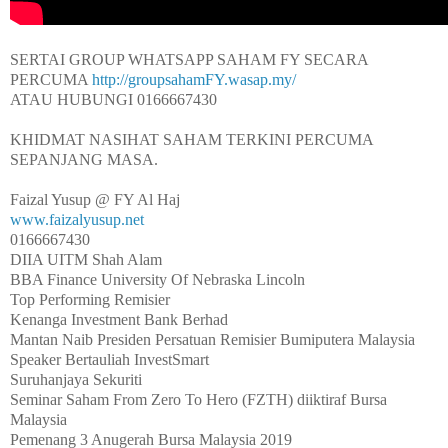
SERTAI GROUP WHATSAPP SAHAM FY SECARA 
PERCUMA 
http://groupsahamFY.wasap.my/
ATAU HUBUNGI 0166667430

KHIDMAT NASIHAT SAHAM TERKINI PERCUMA 
SEPANJANG MASA.

www.faizalyusup.net
0166667430

DIIA UITM Shah Alam

BBA Finance University Of Nebraska Lincoln

Top Performing Remisier 

Kenanga Investment Bank Berhad

Mantan Naib Presiden Persatuan Remisier Bumiputera Malaysia

Speaker Bertauliah InvestSmart

Suruhanjaya Sekuriti

Seminar Saham From Zero To Hero (FZTH) diiktiraf Bursa 
Malaysia

Pemenang 3 Anugerah Bursa Malaysia 2019
