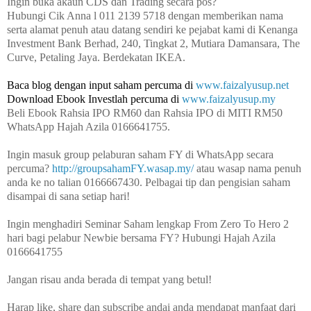
Ingin buka akaun CDS dan Trading secara pos?
Hubungi Cik Anna l 011 2139 5718 dengan memberikan nama
serta alamat penuh atau datang sendiri ke pejabat kami di Kenanga
Investment Bank Berhad, 240, Tingkat 2, Mutiara Damansara, The
Curve, Petaling Jaya. Berdekatan IKEA.
Baca blog dengan input saham percuma di
www.faizalyusup.net
Download Ebook Investlah percuma di 
www.faizalyusup.my
Beli Ebook Rahsia IPO RM60 dan Rahsia IPO di MITI RM50
WhatsApp Hajah Azila 0166641755.
Ingin masuk group pelaburan saham FY di WhatsApp secara
percuma?
http://groupsahamFY.wasap.my/
atau wasap nama penuh
anda ke no talian 0166667430. Pelbagai tip dan pengisian saham
disampai di sana setiap hari!
Ingin menghadiri Seminar Saham lengkap From Zero To Hero 2
hari bagi pelabur Newbie bersama FY? Hubungi Hajah Azila
0166641755
Jangan risau anda berada di tempat yang betul!
Harap like, share dan subscribe andai anda mendapat manfaat dari