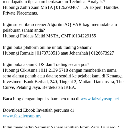
mendapatkan tip saham berdasarkan Technical Analysis?

Hubungi Zuhri Zain MSTA | 0126290407 - TA Expert, Handles 
Private Placements.

Ingin subscribe screener Algoritm AQ VAR bagi memudahcara 
pelaburan saham anda?

Hubungi Firdaus Majid MSTA, CMT |0134229155 

Ingin buka platform online untuk trading Saham?

Hubungi Ramzie | 0173730513 atau Jehanshah | 0126673927 

Ingin buka akaun CDS dan Trading secara pos? 

Hubungi Cik Anna l 011 2139 5718 dengan memberikan nama 
serta alamat penuh atau datang sendiri ke pejabat kami di Kenanga 
Investment Bank Berhad, 240, Tingkat 2, Mutiara Damansara, The 
Curve, Petaling Jaya. Berdekatan IKEA.

Baca blog dengan input saham percuma di 
www.faizalyusup.net
www.faizalyusup.my
Ingin menghadiri Seminar Saham lengkap From Zero To Hero 2 