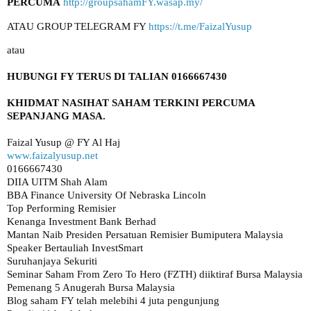
PERCUMA
http://groupsahamFY.wasap.my/
ATAU GROUP TELEGRAM FY 
https://t.me/FaizalYusup
KHIDMAT NASIHAT SAHAM TERKINI PERCUMA 
www.faizalyusup.net
0166667430

DIIA UITM Shah Alam

BBA Finance University Of Nebraska Lincoln

Top Performing Remisier 

Kenanga Investment Bank Berhad

Mantan Naib Presiden Persatuan Remisier Bumiputera Malaysia

Speaker Bertauliah InvestSmart

Suruhanjaya Sekuriti

Seminar Saham From Zero To Hero (FZTH) diiktiraf Bursa Malaysia

Pemenang 5 Anugerah Bursa Malaysia 

Blog saham FY telah melebihi 4 juta pengunjung
