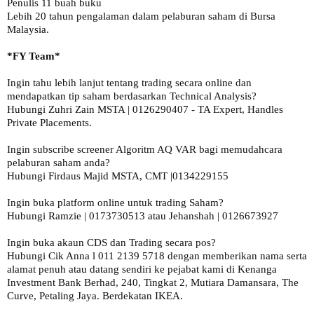
Penulis 11 buah buku

Lebih 20 tahun pengalaman dalam pelaburan saham di Bursa 
Malaysia.

Ingin tahu lebih lanjut tentang trading secara online dan 
mendapatkan tip saham berdasarkan Technical Analysis?

Hubungi Zuhri Zain MSTA | 0126290407 - TA Expert, Handles 
Private Placements.

Ingin subscribe screener Algoritm AQ VAR bagi memudahcara 
pelaburan saham anda?

Hubungi Firdaus Majid MSTA, CMT |0134229155 

Ingin buka platform online untuk trading Saham?

Hubungi Ramzie | 0173730513 atau Jehanshah | 0126673927 

Ingin buka akaun CDS dan Trading secara pos? 

Hubungi Cik Anna l 011 2139 5718 dengan memberikan nama serta 
alamat penuh atau datang sendiri ke pejabat kami di Kenanga 
Investment Bank Berhad, 240, Tingkat 2, Mutiara Damansara, The 
Curve, Petaling Jaya. Berdekatan IKEA.
