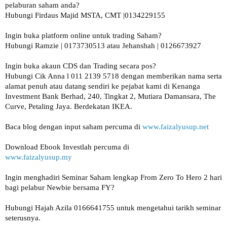
pelaburan saham anda?

Hubungi Firdaus Majid MSTA, CMT |0134229155 

Ingin buka platform online untuk trading Saham?

Hubungi Ramzie | 0173730513 atau Jehanshah | 0126673927 

Ingin buka akaun CDS dan Trading secara pos? 

Hubungi Cik Anna l 011 2139 5718 dengan memberikan nama serta 
alamat penuh atau datang sendiri ke pejabat kami di Kenanga 
Investment Bank Berhad, 240, Tingkat 2, Mutiara Damansara, The 
Curve, Petaling Jaya. Berdekatan IKEA.

Baca blog dengan input saham percuma di 
www.faizalyusup.net
www.faizalyusup.my
Ingin menghadiri Seminar Saham lengkap From Zero To Hero 2 hari 
Hubungi Hajah Azila 0166641755 untuk mengetahui tarikh seminar 
seterusnya.
