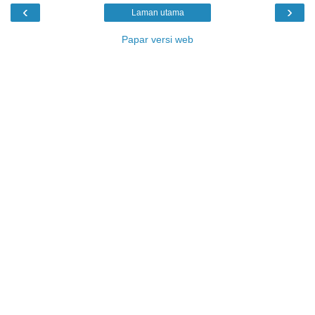
‹
›
Laman utama
Papar versi web