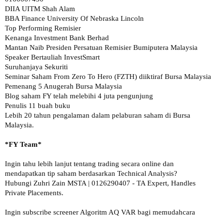
DIIA UITM Shah Alam

BBA Finance University Of Nebraska Lincoln

Top Performing Remisier 

Kenanga Investment Bank Berhad

Mantan Naib Presiden Persatuan Remisier Bumiputera Malaysia

Speaker Bertauliah InvestSmart

Suruhanjaya Sekuriti

Seminar Saham From Zero To Hero (FZTH) diiktiraf Bursa Malaysia

Pemenang 5 Anugerah Bursa Malaysia 

Blog saham FY telah melebihi 4 juta pengunjung

Penulis 11 buah buku

Lebih 20 tahun pengalaman dalam pelaburan saham di Bursa 
Malaysia.

Ingin tahu lebih lanjut tentang trading secara online dan 
mendapatkan tip saham berdasarkan Technical Analysis?

Hubungi Zuhri Zain MSTA | 0126290407 - TA Expert, Handles 
Private Placements.

Ingin subscribe screener Algoritm AQ VAR bagi memudahcara 