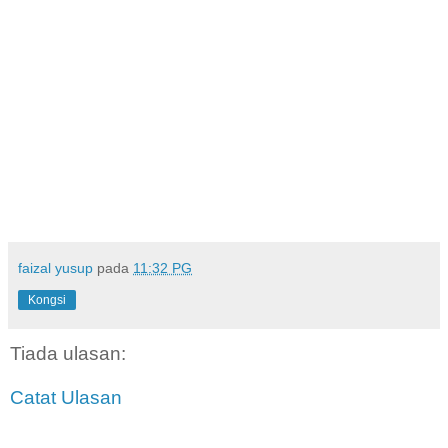
faizal yusup
pada
11:32 PG
Kongsi
Tiada ulasan:
Catat Ulasan