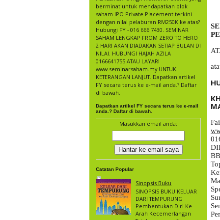
berminat untuk mendapatkan blok
saham IPO Private Placement terkini
dengan nilai pelaburan RM250K ke atas?
SE
Hubungi FY - 016 666 7430. SEMINAR
P
SAHAM LENGKAP FROM ZERO TO HERO
2 HARI AKAN DIADAKAN SETIAP BULAN DI
AT
NILAI. HUBUNGI HAJAH AZILA
0166641755 ATAU LAYARI
www.seminarsaham.my UNTUK
KETERANGAN LANJUT. Dapatkan artikel
FY secara terus ke e-mail anda.? Daftar
di bawah.
KH
Dapatkan artikel FY secara terus ke e-mail
anda.? Daftar di bawah.
Masukkan email anda:
ww
01
DI
BB
To
Catatan Popular
Ke
Ma
Sinopsis Buku
Spe
SINOPSIS BUKU KELUAR
Sur
DARI TEMPURUNG
Se
Pembentukan Diri Ke
Arah Kecemerlangan
Pe