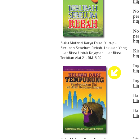
htt
No
pe
ht
No
per
ht
Buku Motivasi Karya Faizal Yusup -
Berubah Sebelum Rebah. Lakukan Yang
Ki
Luar Biasa Untuk Kejayaan Luar Biasa.
ht
Terbitan Alaf 21. RM13.00
In
ht
Ing
ht
Iku
ht
Ik
ht
' s