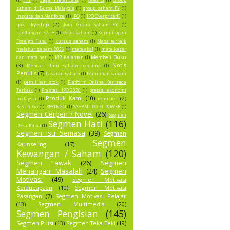
(1)
FTT
(1)
Gagal merancang
(1)
Gold Li
(1)
Group
saham di Bursa Malaysia
(1)
group saham FY
(1)
Inspace dan Manforce
(1)
IPO
(1)
IPO Overpriced?
(1)
ipo skyechip
(2)
Join Group Saham FY
(1)
kandungan FZTH
(1)
kelas saham
(1)
Kepentingan
Foreign Fund
(1)
kursus saham
(1)
Masa terbaik
melabur saham 2026
(1)
mata akal
(1)
mata kasar
Membeli Buku
dan mata hati
(1)
MB Kelantan
(1)
Notis
(3)
Mencari ilmu saham percuma
(1)
Penulis
(7)
Pasaran saham
(1)
Pemilihan saham
(1)
pemilihan stok
(1)
Platform Online Kentrade
Terbaik
(1)
Prestasi IPO 2026
(1)
pretasi ekonomi
Produk Kami
(10)
remisier
(2)
malaysia
(1)
Rest n Go
(1)
RESTNGO
(1)
SAHAM IPO EI POWER
(1)
Segmen Cerpen / Novel
(26)
Segmen
Segmen Hati
(116)
Desa Kasia
(1)
Segmen Isu Semasa
(39)
Segmen
Segmen
Kaunseling
(17)
Kewangan / Saham
(120)
Segmen Lawak
(26)
Segmen
Menangani Masalah
(24)
Segmen
Motivasi
(49)
Segmen Motivasi
Keibubapaan
(10)
Segmen Motivasi
Pasangan
(7)
Segmen Motivasi Pelajar
(13)
Segmen Multimedia
(20)
Segmen Pengisian
(145)
Segmen Puisi
(13)
Segmen Teka Teki
(19)