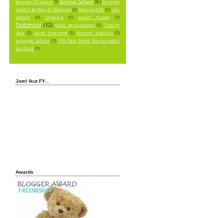
Seminar Saham
(6)
Seminar AI Saham
(1)
Seminar
saham terbaik di Malaysia
(1)
Seminarfzth
(1)
sifu
saham
(1)
skyechip
(1)
smart money
(1)
Testimoni
(12)
tiada perancangan
(1)
Trading
idea
(1)
value investing
(1)
Volume analysis
(1)
woksyop saham
(1)
YAB Dato Mohd Nassuruddin
bin Daud
(1)
Jom! Ikut FY...
Awards