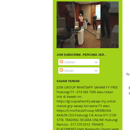
JOM SUBSCRIBE. PERCUMA JER...
Catatan
Ulasan
Sy
SAHAM TERKINI
JOIN GROUP WHATSAPP SAHAM FY FREE
B
Hubungi FY - 016 666 7430 atau tekan
link di bawah ini ;
https://groupsahamFy.wasap.my untuk
masuk grp wasap bersama FY atau
https://t.me/FaizalYusup MEMBUKA
AKAUN CDS Hubungi Cik Anna 011 2139
5718. TRADING SECARA ONLINE Hubungi
Ramzie - 017 373 0513. PRIVATE
PLACEMENTS High Networth Clients yang