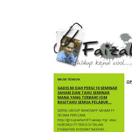
faizal yusup
WAJIB TENGOK
OP
GADIS NI DAH PERGI 10 SEMINAR
SAHAM DAN TAHU SEMINAR
MANA YANG TERBAIK! JOM
BAGITAHU SEMUA PELABUR...
SERTAI GROUP WHATSAPP SAHAM FY
SECARA PERCUMA
http://groupsahamFY.wasap.my/ ​ atau
HUBUNGI FY TERUS DI TALIAN
0166667430 KHIDMAT NASIHAT ...