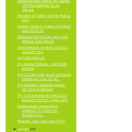
PERMOHONAN UNTUK IPO AWAM
OPPSTAR BERHAD TELAH
DIBUKA
PREVIEW FY JUMPA SETPOL PMX DI
MOF
KENAPA TEAM FY JUMPA KOPERASI
DAN INSTITUSI
SEMAKAN KEPUTUSAN CAPE EMS
BERHAD KINI DIBUKA
PERFOMANCE OF NEW LISTINGS -
JANUARY 2023
OPPSTAR BERHAD
IPO AWAM TERBARU - CAPE EMS
BERHAD
IPO CLOUDPOINT TELAH DIPOHON
SEBANYAK 3,006,721,60...
IPO TERBARU TAWARAN AWAM -
SSF GROUP BERHAD
IPO CLOUDPOINT TECHNOLOGY
BERHAD DITUTUP 2 HARI LAGI
PEMBUKAAN SAHAM BAGI
SYARIKAT CLOUDPOINT
TECHNOLOG...
TRADING IDEA DARI GROUP FY
Januari
(35)
►