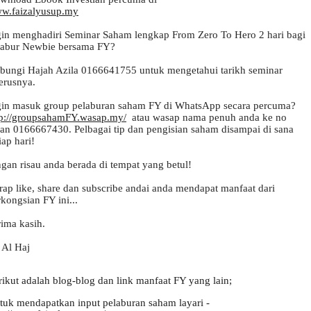
w.faizalyusup.my
gin menghadiri Seminar Saham lengkap From Zero To Hero 2 hari bagi 
bungi Hajah Azila 0166641755 untuk mengetahui tarikh seminar 
erusnya.

gin masuk group pelaburan saham FY di WhatsApp secara percuma? 
tp://groupsahamFY.wasap.my/
  atau wasap nama penuh anda ke no 
lian 0166667430. Pelbagai tip dan pengisian saham disampai di sana 
iap hari!

gan risau anda berada di tempat yang betul!

rap like, share dan subscribe andai anda mendapat manfaat dari 
kongsian FY ini... 

ima kasih.

 Al Haj
rikut adalah blog-blog dan link manfaat FY yang lain;
tuk mendapatkan input pelaburan saham layari -