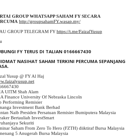
RTAI GROUP WHATSAPP SAHAM FY SECARA 
ERCUMA
http://groupsahamFY.wasap.my/
AU GROUP TELEGRAM FY 
https://t.me/FaizalYusup
IDMAT NASIHAT SAHAM TERKINI PERCUMA SEPANJANG 
w.faizalyusup.net
66667430

IA UITM Shah Alam

A Finance University Of Nebraska Lincoln

p Performing Remisier 

nanga Investment Bank Berhad

ntan Naib Presiden Persatuan Remisier Bumiputera Malaysia

aker Bertauliah InvestSmart

uhanjaya Sekuriti

minar Saham From Zero To Hero (FZTH) diiktiraf Bursa Malaysia

menang 5 Anugerah Bursa Malaysia 
