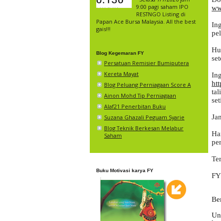
9:00 pagi saham IPO
ww
RESTNGO Listing di
Papan Ace Bursa Malaysia. All the best
In
gais!!!
Hu
Blog Kegemaran FY
set
Persatuan Remisier Bumiputera
Kereta Mayat
In
ht
Blog Peluang Perniagaan Score A
ta
Ainon Mohd Tip Perniagaan
set
Alaf21 Penerbitan Buku
Jan
Suzana Ghazali Peguam Syarie
Blog Teknik Berkesan Melabur
Ha
Saham
per
Ter
Buku Motivasi karya FY
FY
Be
Un