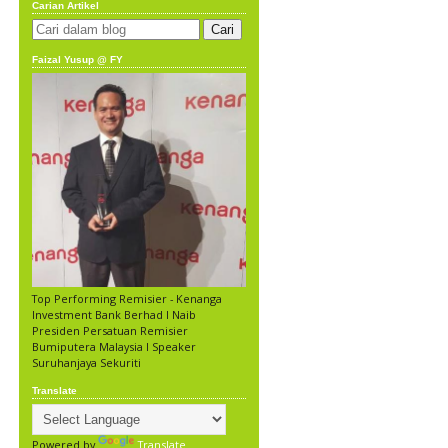
Carian Artikel
Faizal Yusup @ FY
Top Performing Remisier - Kenanga
Investment Bank Berhad l Naib
Presiden Persatuan Remisier
Bumiputera Malaysia l Speaker
Suruhanjaya Sekuriti
Translate
Powered by
Translate