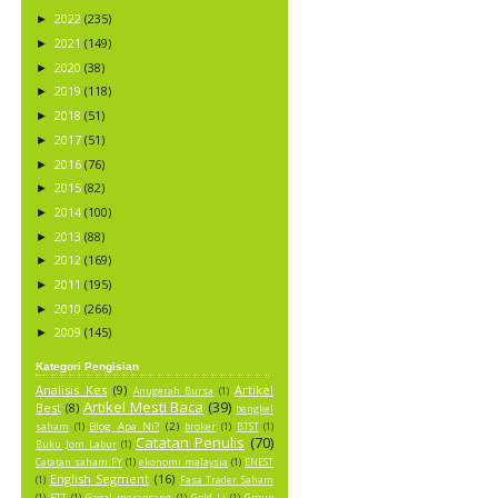
2022
(235)
►
2021
(149)
►
2020
(38)
►
2019
(118)
►
2018
(51)
►
2017
(51)
►
2016
(76)
►
2015
(82)
►
2014
(100)
►
2013
(88)
►
2012
(169)
►
2011
(195)
►
2010
(266)
►
2009
(145)
►
Kategori Pengisian
Analisis Kes
(9)
Artikel
Anugerah Bursa
(1)
Artikel Mesti Baca
(39)
Best
(8)
bengkel
Blog Apa Ni?
(2)
saham
(1)
broker
(1)
BTST
(1)
Catatan Penulis
(70)
Buku Jom Labur
(1)
Catatan saham FY
(1)
ekonomi malaysia
(1)
ENEST
English Segment
(16)
(1)
Fasa Trader Saham