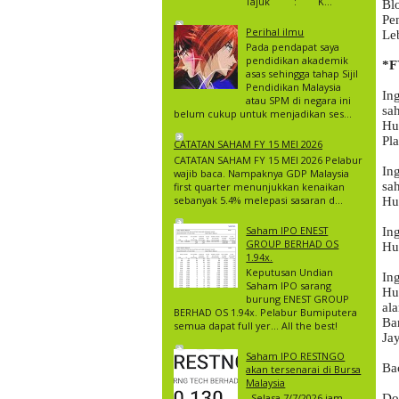
Tajuk : K...
Bl
Pe
Perihal ilmu
Le
Pada pendapat saya
pendidikan akademik
asas sehingga tahap Sijil
Pendidikan Malaysia
Ing
atau SPM di negara ini
sa
belum cukup untuk menjadikan ses...
Hu
Pla
CATATAN SAHAM FY 15 MEI 2026
CATATAN SAHAM FY 15 MEI 2026 Pelabur
In
wajib baca. Nampaknya GDP Malaysia
sa
first quarter menunjukkan kenaikan
sebanyak 5.4% melepasi sasaran d...
Hu
Saham IPO ENEST
In
GROUP BERHAD OS
Hu
1.94x.
Keputusan Undian
In
Saham IPO sarang
Hu
burung ENEST GROUP
al
BERHAD OS 1.94x. Pelabur Bumiputera
Ba
semua dapat full yer… All the best!
Ja
Saham IPO RESTNGO
Ba
akan tersenarai di Bursa
Malaysia
Selasa 7/7/2026 jam