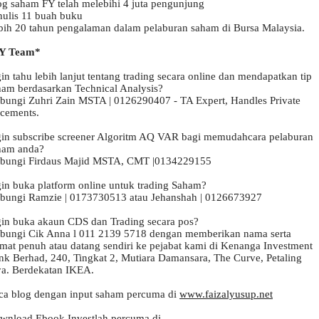
og saham FY telah melebihi 4 juta pengunjung

nulis 11 buah buku

bih 20 tahun pengalaman dalam pelaburan saham di Bursa Malaysia.

in tahu lebih lanjut tentang trading secara online dan mendapatkan tip 
ham berdasarkan Technical Analysis?

bungi Zuhri Zain MSTA | 0126290407 - TA Expert, Handles Private 
cements.

gin subscribe screener Algoritm AQ VAR bagi memudahcara pelaburan 
ham anda?

bungi Firdaus Majid MSTA, CMT |0134229155 

gin buka platform online untuk trading Saham?

bungi Ramzie | 0173730513 atau Jehanshah | 0126673927 

gin buka akaun CDS dan Trading secara pos? 

bungi Cik Anna l 011 2139 5718 dengan memberikan nama serta 
amat penuh atau datang sendiri ke pejabat kami di Kenanga Investment 
nk Berhad, 240, Tingkat 2, Mutiara Damansara, The Curve, Petaling 
ya. Berdekatan IKEA.

ca blog dengan input saham percuma di 
www.faizalyusup.net