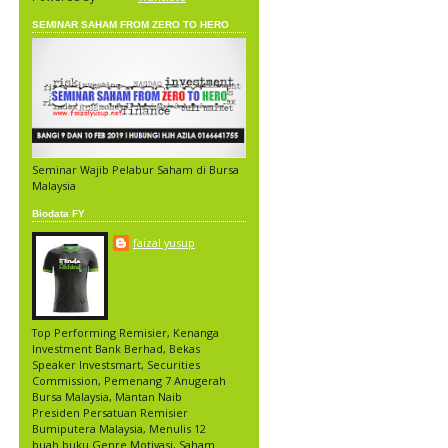
SEMINAR SAHAM FROM ZERO TO HERO
Seminar Wajib Pelabur Saham di Bursa
Malaysia
Biodata FY
faizal yusup
Top Performing Remisier, Kenanga
Investment Bank Berhad, Bekas
Speaker Investsmart, Securities
Commission, Pemenang 7 Anugerah
Bursa Malaysia, Mantan Naib
Presiden Persatuan Remisier
Bumiputera Malaysia, Menulis 12
buah buku Genre Motivasi, Saham