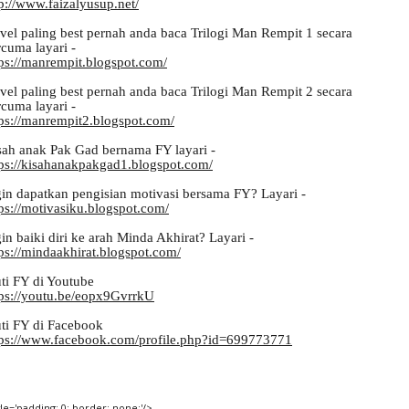
p://www.faizalyusup.net/
vel paling best pernah anda baca Trilogi Man Rempit 1 secara 
rcuma layari -
tps://manrempit.blogspot.com/
vel paling best pernah anda baca Trilogi Man Rempit 2 secara 
cuma layari - 
tps://manrempit2.blogspot.com/
sah anak Pak Gad bernama FY layari -
tps://kisahanakpakgad1.blogspot.com/
gin dapatkan pengisian motivasi bersama FY? Layari -
tps://motivasiku.blogspot.com/
in baiki diri ke arah Minda Akhirat? Layari -
tps://mindaakhirat.blogspot.com/
ti FY di Youtube 
tps://youtu.be/eopx9GvrrkU
uti FY di Facebook
tps://www.facebook.com/profile.php?id=699773771
tyle='padding: 0; border: none;'/>