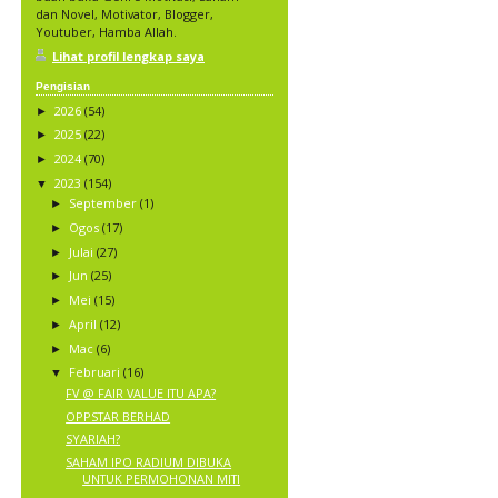
dan Novel, Motivator, Blogger,
Youtuber, Hamba Allah.
Lihat profil lengkap saya
Pengisian
2026
(54)
►
2025
(22)
►
2024
(70)
►
2023
(154)
▼
September
(1)
►
Ogos
(17)
►
Julai
(27)
►
Jun
(25)
►
Mei
(15)
►
April
(12)
►
Mac
(6)
►
Februari
(16)
▼
FV @ FAIR VALUE ITU APA?
OPPSTAR BERHAD
SYARIAH?
SAHAM IPO RADIUM DIBUKA
UNTUK PERMOHONAN MITI