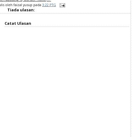
ulis oleh
faizal yusup
pada
3:22 PTG
Tiada ulasan:
Catat Ulasan