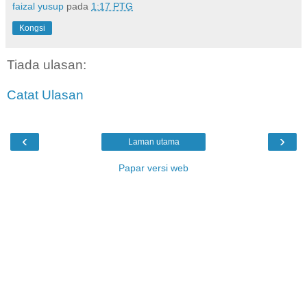
faizal yusup
pada
1:17 PTG
Kongsi
Tiada ulasan:
Catat Ulasan
‹
›
Laman utama
Papar versi web