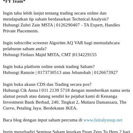
Ingin tahu lebih lanjut tentang trading secara online dan 
mendapatkan tip saham berdasarkan Technical Analysis?

Hubungi Zuhri Zain MSTA | 0126290407 - TA Expert, Handles 
Private Placements.

Ingin subscribe screener Algoritm AQ VAR bagi memudahcara 
pelaburan saham anda?

Hubungi Firdaus Majid MSTA, CMT |0134229155 

Ingin buka platform online untuk trading Saham?

Hubungi Ramzie | 0173730513 atau Jehanshah | 0126673927 

Ingin buka akaun CDS dan Trading secara pos? 

Hubungi Cik Anna l 011 2139 5718 dengan memberikan nama serta 
alamat penuh atau datang sendiri ke pejabat kami di Kenanga 
Investment Bank Berhad, 240, Tingkat 2, Mutiara Damansara, The 
Curve, Petaling Jaya. Berdekatan IKEA.

Baca blog dengan input saham percuma di 
www.faizalyusup.net
Ingin menghadiri Seminar Saham lengkap From Zero To Hero 2 hari 