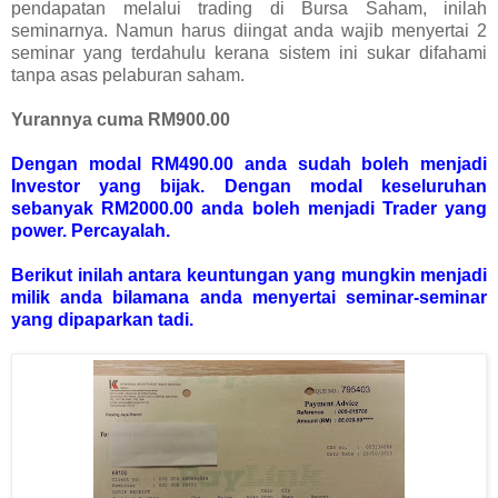
pendapatan melalui trading di Bursa Saham, inilah
seminarnya. Namun harus diingat anda wajib menyertai 2
seminar yang terdahulu kerana sistem ini sukar difahami
tanpa asas pelaburan saham.
Yurannya cuma RM900.00
Dengan modal RM490.00 anda sudah boleh menjadi
Investor yang bijak. Dengan modal keseluruhan
sebanyak RM2000.00 anda boleh menjadi Trader yang
power. Percayalah.
Berikut inilah antara keuntungan yang mungkin menjadi
milik anda bilamana anda menyertai seminar-seminar
yang dipaparkan tadi.