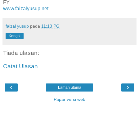
FY
www.faizalyusup.net
faizal yusup
pada
11:13 PG
Kongsi
Tiada ulasan:
Catat Ulasan
‹
›
Laman utama
Papar versi web