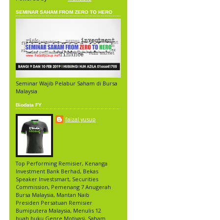
SEMINAR SAHAM FROM ZERO TO HERO
Seminar Wajib Pelabur Saham di Bursa
Malaysia
Biodata FY
faizal yusup
Top Performing Remisier, Kenanga
Investment Bank Berhad, Bekas
Speaker Investsmart, Securities
Commission, Pemenang 7 Anugerah
Bursa Malaysia, Mantan Naib
Presiden Persatuan Remisier
Bumiputera Malaysia, Menulis 12
buah buku Genre Motivasi, Saham