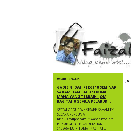
faizal yusup
WAJIB TENGOK
JA
GADIS NI DAH PERGI 10 SEMINAR
SAHAM DAN TAHU SEMINAR
MANA YANG TERBAIK! JOM
BAGITAHU SEMUA PELABUR...
SERTAI GROUP WHATSAPP SAHAM FY
SECARA PERCUMA
http://groupsahamFY.wasap.my/ ​ atau
HUBUNGI FY TERUS DI TALIAN
0166667430 KHIDMAT NASIHAT ...