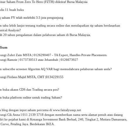
ulis 11 buah buku
n tahu lebih lanjut tentang trading secara online dan mendapatkan tip saham berdasarkan 
nical Analysis?
ih 20 tahun pengalaman dalam pelaburan saham di Bursa Malaysia.
Team
ungi Zuhri Zain MSTA | 0126290407 - TA Expert, Handles Private Placements.
ungi Ramzie | 0173730513 atau Jehanshah | 0126673927 
in subscribe screener Algoritm AQ VAR bagi memudahcara pelaburan saham anda?
ungi Firdaus Majid MSTA, CMT |0134229155 

in buka akaun CDS dan Trading secara pos?
in buka platform online untuk trading Saham?

a blog dengan input saham percuma di www.faizalyusup.net
ungi Cik Anna l 011 2139 5718 dengan memberikan nama serta alamat penuh atau datang
diri ke pejabat kami di Kenanga Investment Bank Berhad, 240, Tingkat 2, Mutiara Damansara,
 Curve, Petaling Jaya. Berdekatan IKEA.