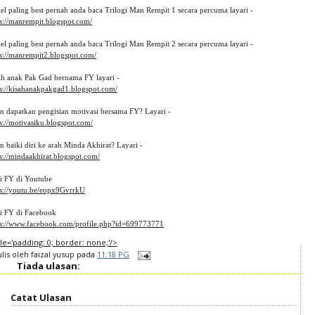
el paling best pernah anda baca Trilogi Man Rempit 1 secara percuma layari -
ps://manrempit.blogspot.com/
el paling best pernah anda baca Trilogi Man Rempit 2 secara percuma layari - 
ps://manrempit2.blogspot.com/
ah anak Pak Gad bernama FY layari -
ps://kisahanakpakgad1.blogspot.com/
in dapatkan pengisian motivasi bersama FY? Layari -
s://motivasiku.blogspot.com/
n baiki diri ke arah Minda Akhirat? Layari -
s://mindaakhirat.blogspot.com/
ti FY di Youtube 
ps://youtu.be/eopx9GvrrkU
ti FY di Facebook
ps://www.facebook.com/profile.php?id=699773771
tyle='padding: 0; border: none;'/>
ulis oleh
faizal yusup
pada
11:18 PG
Tiada ulasan:
Catat Ulasan