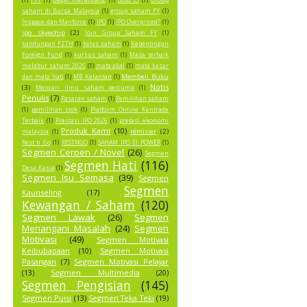
saham di Bursa Malaysia
(1)
group saham FY
(1)
Inspace dan Manforce
(1)
IPO
(1)
IPO Overpriced?
(1)
ipo skyechip
(2)
Join Group Saham FY
(1)
kandungan FZTH
(1)
kelas saham
(1)
Kepentingan
Foreign Fund
(1)
kursus saham
(1)
Masa terbaik
melabur saham 2026
(1)
mata akal
(1)
mata kasar
Membeli Buku
dan mata hati
(1)
MB Kelantan
(1)
Notis
(3)
Mencari ilmu saham percuma
(1)
Penulis
(7)
Pasaran saham
(1)
Pemilihan saham
(1)
pemilihan stok
(1)
Platform Online Kentrade
Terbaik
(1)
Prestasi IPO 2026
(1)
pretasi ekonomi
Produk Kami
(10)
remisier
(2)
malaysia
(1)
Rest n Go
(1)
RESTNGO
(1)
SAHAM IPO EI POWER
(1)
Segmen Cerpen / Novel
(26)
Segmen
Segmen Hati
(116)
Desa Kasia
(1)
Segmen Isu Semasa
(39)
Segmen
Segmen
Kaunseling
(17)
Kewangan / Saham
(120)
Segmen Lawak
(26)
Segmen
Menangani Masalah
(24)
Segmen
Motivasi
(49)
Segmen Motivasi
Keibubapaan
(10)
Segmen Motivasi
Pasangan
(7)
Segmen Motivasi Pelajar
(13)
Segmen Multimedia
(20)
Segmen Pengisian
(145)
Segmen Puisi
(13)
Segmen Teka Teki
(19)