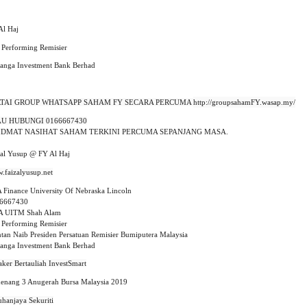
Al Haj
 Performing Remisier
anga Investment Bank Berhad
RTAI GROUP WHATSAPP SAHAM FY SECARA PERCUMA 
http://groupsahamFY.wasap.my/
AU HUBUNGI 0166667430
IDMAT NASIHAT SAHAM TERKINI PERCUMA SEPANJANG MASA.
zal Yusup @ FY Al Haj
 Finance University Of Nebraska Lincoln
6667430
A UITM Shah Alam
 Performing Remisier
tan Naib Presiden Persatuan Remisier Bumiputera Malaysia
anga Investment Bank Berhad
enang 3 Anugerah Bursa Malaysia 2019