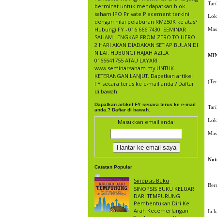
Tar
berminat untuk mendapatkan blok
saham IPO Private Placement terkini
Lok
dengan nilai pelaburan RM250K ke atas?
Hubungi FY - 016 666 7430. SEMINAR
Masa
SAHAM LENGKAP FROM ZERO TO HERO
2 HARI AKAN DIADAKAN SETIAP BULAN DI
NILAI. HUBUNGI HAJAH AZILA
MIN
0166641755 ATAU LAYARI
www.seminarsaham.my UNTUK
KETERANGAN LANJUT. Dapatkan artikel
(Ter
FY secara terus ke e-mail anda.? Daftar
di bawah.
Dapatkan artikel FY secara terus ke e-mail
Tar
anda.? Daftar di bawah.
Lok
Masukkan email anda:
Masa
Note
Catatan Popular
Sinopsis Buku
Ber
SINOPSIS BUKU KELUAR
DARI TEMPURUNG
Pembentukan Diri Ke
Arah Kecemerlangan
Ia 