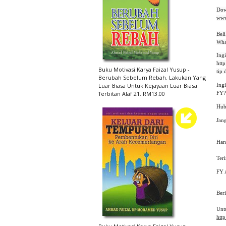
Dow
www
Bel
Wha
Ing
htt
Buku Motivasi Karya Faizal Yusup -
tip 
Berubah Sebelum Rebah. Lakukan Yang
Luar Biasa Untuk Kejayaan Luar Biasa.
Ing
Terbitan Alaf 21. RM13.00
FY?
Jang
Hara
Ter
FY 
Ber
Unt
http