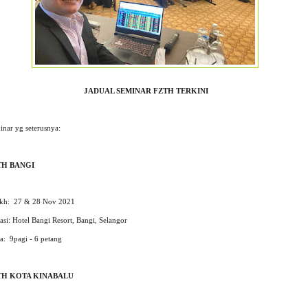
JADUAL SEMINAR FZTH TERKINI
inar yg seterusnya:
TH BANGI
ikh: 27 & 28 Nov 2021
si: Hotel Bangi Resort,
Bangi, Selangor
a: 9pagi - 6 petang
TH KOTA KINABALU