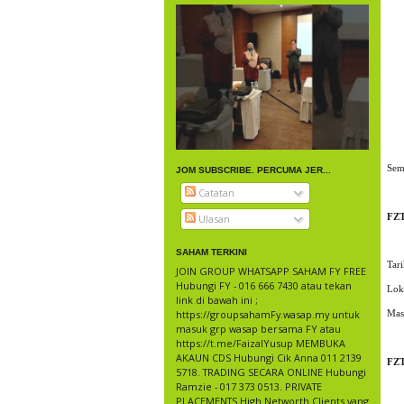
Sem
JOM SUBSCRIBE. PERCUMA JER...
Catatan
FZ
Ulasan
SAHAM TERKINI
Tar
JOIN GROUP WHATSAPP SAHAM FY FREE
Hubungi FY - 016 666 7430 atau tekan
Loka
link di bawah ini ;
https://groupsahamFy.wasap.my untuk
Mas
masuk grp wasap bersama FY atau
https://t.me/FaizalYusup MEMBUKA
AKAUN CDS Hubungi Cik Anna 011 2139
FZ
5718. TRADING SECARA ONLINE Hubungi
Ramzie - 017 373 0513. PRIVATE
PLACEMENTS High Networth Clients yang