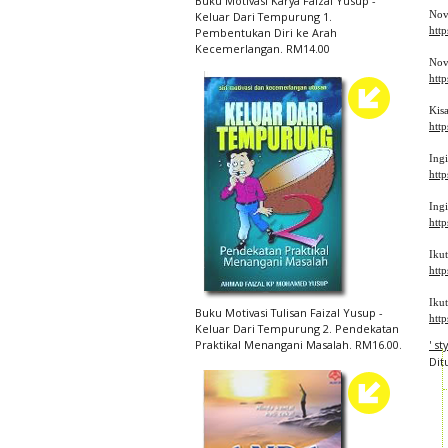
Buku Motivasi Karya Faizal Yusup -
Nov
Keluar Dari Tempurung 1.
htt
Pembentukan Diri ke Arah
Kecemerlangan. RM14.00
Nov
htt
Kis
htt
Ing
http
Ingi
http
Iku
htt
Iku
Buku Motivasi Tulisan Faizal Yusup -
htt
Keluar Dari Tempurung 2. Pendekatan
Praktikal Menangani Masalah. RM16.00.
' s
Dit