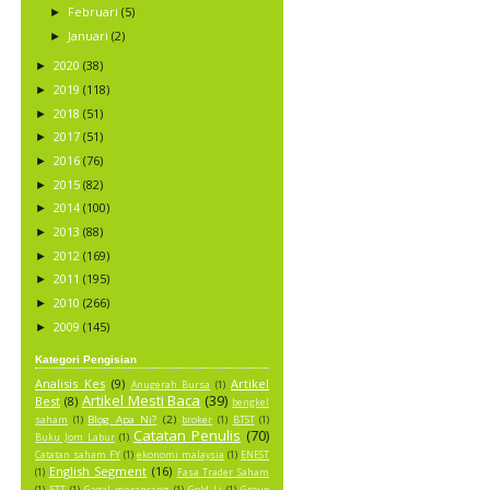
Februari
(5)
►
Januari
(2)
►
2020
(38)
►
2019
(118)
►
2018
(51)
►
2017
(51)
►
2016
(76)
►
2015
(82)
►
2014
(100)
►
2013
(88)
►
2012
(169)
►
2011
(195)
►
2010
(266)
►
2009
(145)
►
Kategori Pengisian
Analisis Kes
(9)
Artikel
Anugerah Bursa
(1)
Artikel Mesti Baca
(39)
Best
(8)
bengkel
Blog Apa Ni?
(2)
saham
(1)
broker
(1)
BTST
(1)
Catatan Penulis
(70)
Buku Jom Labur
(1)
Catatan saham FY
(1)
ekonomi malaysia
(1)
ENEST
English Segment
(16)
(1)
Fasa Trader Saham
(1)
FTT
(1)
Gagal merancang
(1)
Gold Li
(1)
Group