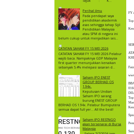
Tajuk : K...
Perihal ilmu
FY 
Pada pendapat saya
pendidikan akademik
Top
asas sehingga tahap Sijil
Ken
Pendidikan Malaysia
atau SPM di negara ini
belum cukup untuk menjadikan ses...
SE
CATATAN SAHAM FY 15 MEI 2026
AT
CATATAN SAHAM FY 15 MEI 2026 Pelabur
KH
wajib baca. Nampaknya GDP Malaysia
first quarter menunjukkan kenaikan
sebanyak 5.4% melepasi sasaran d...
Fai
Saham IPO ENEST
GROUP BERHAD OS
BBA
1.94x.
016
Keputusan Undian
DII
Saham IPO sarang
Top
burung ENEST GROUP
Man
BERHAD OS 1.94x. Pelabur Bumiputera
Ken
semua dapat full yer… All the best!
Saham IPO RESTNGO
Pem
akan tersenarai di Bursa
Malaysia
Selasa 7/7/2026 jam