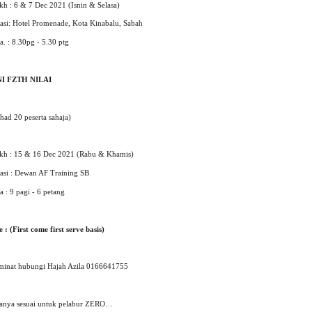
ikh : 6 & 7 Dec 2021
(Isnin & Selasa)
asi: Hotel Promenade,
Kota Kinabalu,
Sabah
. : 8.30pg - 5.30 ptg
I FZTH NILAI
had 20 peserta sahaja)
ikh : 15 & 16 Dec 2021
(Rabu & Khamis)
asi : Dewan AF Training
SB
 : 9 pagi - 6 petang
 : (First come first serve basis)
minat hubungi Hajah Azila 0166641755
hanya sesuai untuk pelabur ZERO…