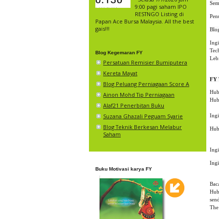
9:00 pagi saham IPO
RESTNGO Listing di
Pen
Papan Ace Bursa Malaysia. All the best
gais!!!
Ingi
Tech
Blog Kegemaran FY
Leb
Persatuan Remisier Bumiputera
Kereta Mayat
FY 
Blog Peluang Perniagaan Score A
Hub
Ainon Mohd Tip Perniagaan
Hub
Alaf21 Penerbitan Buku
Suzana Ghazali Peguam Syarie
Ing
Blog Teknik Berkesan Melabur
Hub
Saham
Ing
Ing
Buku Motivasi karya FY
Bac
Hub
sen
The