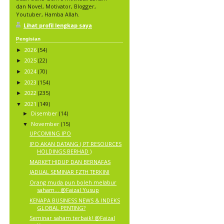
dan Novel, Motivator, Blogger,
Youtuber, Hamba Allah.
Lihat profil lengkap saya
Pengisian
2026
(54)
►
2025
(22)
►
2024
(70)
►
2023
(154)
►
2022
(235)
►
2021
(149)
▼
Disember
(14)
►
November
(15)
▼
UPCOMING IPO
IPO AKAN DATANG ( PT RESOURCES
HOLDINGS BERHAD )
MARKET HIDUP DAN BERNAFAS
JADUAL SEMINAR FZTH TERKINI
Orang muda pun boleh melabur
saham… @Faizal Yusup
KENAPA BUSINESS NEWS & INDEKS
GLOBAL PENTING?
Seminar saham terbaik! @Faizal