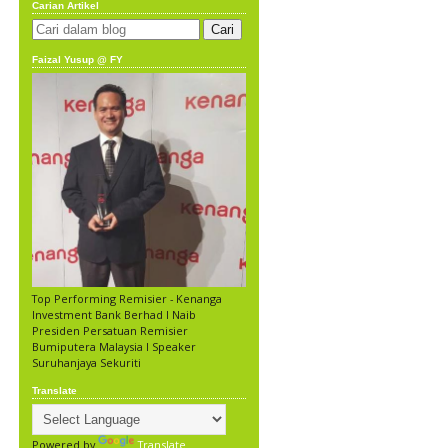
Carian Artikel
Faizal Yusup @ FY
Top Performing Remisier - Kenanga
Investment Bank Berhad l Naib
Presiden Persatuan Remisier
Bumiputera Malaysia l Speaker
Suruhanjaya Sekuriti
Translate
Powered by
Translate