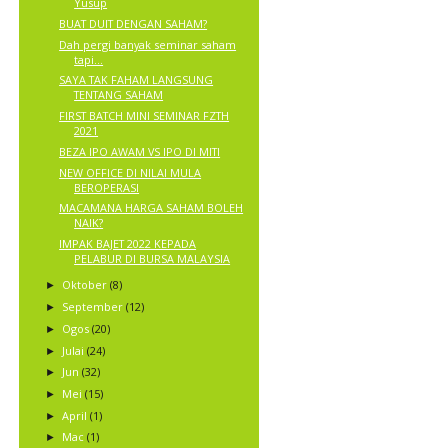
Yusup
BUAT DUIT DENGAN SAHAM?
Dah pergi banyak seminar saham
tapi…
SAYA TAK FAHAM LANGSUNG
TENTANG SAHAM
FIRST BATCH MINI SEMINAR FZTH
2021
BEZA IPO AWAM VS IPO DI MITI
NEW OFFICE DI NILAI MULA
BEROPERASI
MACAMANA HARGA SAHAM BOLEH
NAIK?
IMPAK BAJET 2022 KEPADA
PELABUR DI BURSA MALAYSIA
Oktober
(8)
►
September
(12)
►
Ogos
(20)
►
Julai
(24)
►
Jun
(32)
►
Mei
(15)
►
April
(1)
►
Mac
(1)
►