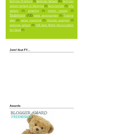
Seminar Saham
(6)
Seminar AI Saham
(1)
Seminar
saham terbaik di Malaysia
(1)
Seminarfzth
(1)
sifu
saham
(1)
skyechip
(1)
smart money
(1)
Testimoni
(12)
tiada perancangan
(1)
Trading
idea
(1)
value investing
(1)
Volume analysis
(1)
woksyop saham
(1)
YAB Dato Mohd Nassuruddin
bin Daud
(1)
Jom! Ikut FY...
Awards