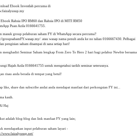
nload Ebook Investlah percuma di

.faizalyusup.my

i Ebook Rahsia IPO RM60 dan Rahsia IPO di MITI RM50

tsApp Puan Azila 0166641755.
in masuk group pelaburan saham FY di WhatsApp secara percuma? 
p://groupsahamFY.wasap.my/
  atau wasap nama penuh anda ke no talian 0166667430. Pelbagai 
dan pengisian saham disampai di sana setiap hari!
in menghadiri Seminar Saham lengkap From Zero To Hero 2 hari bagi pelabur Newbie bersama
an risau anda berada di tempat yang betul!
p like, share dan subscribe andai anda mendapat manfaat dari perkongsian FY ini... 
ima kasih.
Al Haj
ikut adalah blog-blog dan link manfaat FY yang lain;
uk mendapatkan input pelaburan saham layari -
://www.faizalyusup.net/