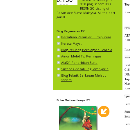
9:00 pagi saham IPO
Top
RESTNGO Listing di
Ken
Papan Ace Bursa Malaysia. All the best
gais!!!
SE
Blog Kegemaran FY
AT
Persatuan Remisier Bumiputera
KH
Kereta Mayat
Blog Peluang Perniagaan Score A
Fai
Ainon Mohd Tip Perniagaan
Alaf21 Penerbitan Buku
BBA
Suzana Ghazali Peguam Syarie
016
DII
Blog Teknik Berkesan Melabur
Top
Saham
Man
Ken
Buku Motivasi karya FY
Pem
Pen