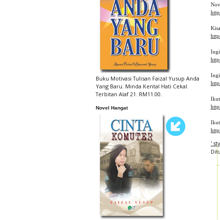
Nov
htt
Kis
htt
Ing
http
Ingi
Buku Motivasi Tulisan Faizal Yusup Anda
http
Yang Baru. Minda Kental Hati Cekal.
Terbitan Alaf 21. RM11.00.
Iku
htt
Novel Hangat
Iku
htt
' s
Dit