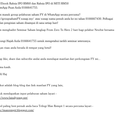
i Ebook Rahsia IPO RM60 dan Rahsia IPO di MITI RM50

tsApp Puan Azila 0166641755.
in masuk group pelaburan saham FY di WhatsApp secara percuma? 
p://groupsahamFY.wasap.my/
  atau wasap nama penuh anda ke no talian 0166667430. Pelbagai 
dan pengisian saham disampai di sana setiap hari!
in menghadiri Seminar Saham lengkap From Zero To Hero 2 hari bagi pelabur Newbie bersama
an risau anda berada di tempat yang betul!
p like, share dan subscribe andai anda mendapat manfaat dari perkongsian FY ini... 
ima kasih.
Al Haj
ikut adalah blog-blog dan link manfaat FY yang lain;
uk mendapatkan input pelaburan saham layari -
://www.faizalyusup.net/
el paling best pernah anda baca Trilogi Man Rempit 1 secara percuma layari -
ps://manrempit.blogspot.com/