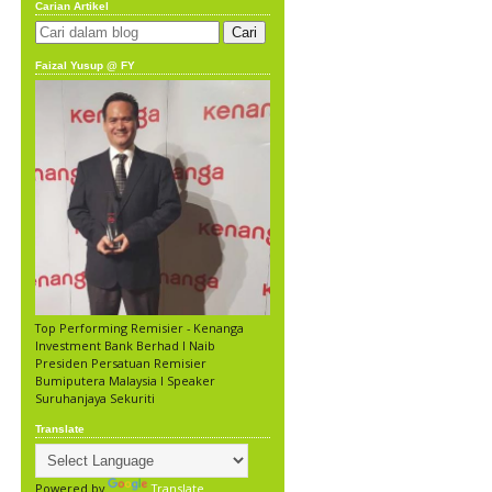
Carian Artikel
Faizal Yusup @ FY
Top Performing Remisier - Kenanga
Investment Bank Berhad l Naib
Presiden Persatuan Remisier
Bumiputera Malaysia l Speaker
Suruhanjaya Sekuriti
Translate
Powered by
Translate