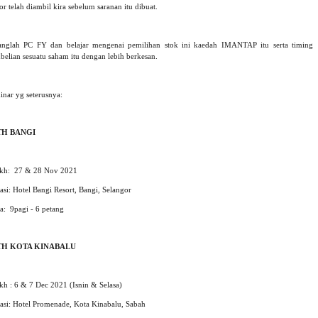
or telah diambil kira sebelum saranan itu dibuat.
anglah PC FY dan belajar mengenai pemilihan stok ini kaedah IMANTAP itu serta timing
belian sesuatu saham itu dengan lebih berkesan.
inar yg seterusnya:
TH BANGI
ikh: 27 & 28 Nov 2021
si: Hotel Bangi Resort,
Bangi, Selangor
a: 9pagi - 6 petang
TH KOTA KINABALU
ikh : 6 & 7 Dec 2021
(Isnin & Selasa)
asi: Hotel Promenade,
Kota Kinabalu,
Sabah