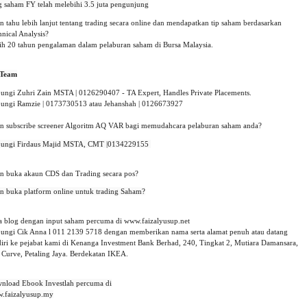
n tahu lebih lanjut tentang trading secara online dan mendapatkan tip saham berdasarkan 
nical Analysis?
ih 20 tahun pengalaman dalam pelaburan saham di Bursa Malaysia.
Team
ungi Zuhri Zain MSTA | 0126290407 - TA Expert, Handles Private Placements.
ungi Ramzie | 0173730513 atau Jehanshah | 0126673927 
in subscribe screener Algoritm AQ VAR bagi memudahcara pelaburan saham anda?
ungi Firdaus Majid MSTA, CMT |0134229155 

in buka akaun CDS dan Trading secara pos?
in buka platform online untuk trading Saham?

a blog dengan input saham percuma di www.faizalyusup.net
ungi Cik Anna l 011 2139 5718 dengan memberikan nama serta alamat penuh atau datang
diri ke pejabat kami di Kenanga Investment Bank Berhad, 240, Tingkat 2, Mutiara Damansara,
 Curve, Petaling Jaya. Berdekatan IKEA.
nload Ebook Investlah percuma di

.faizalyusup.my
