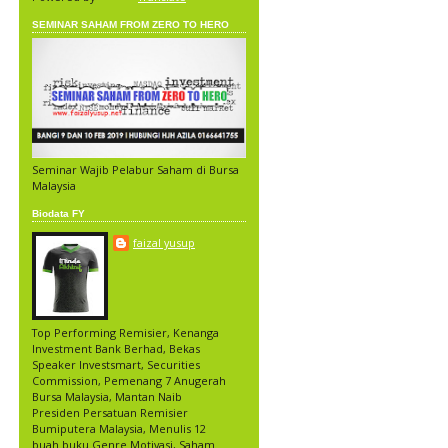
SEMINAR SAHAM FROM ZERO TO HERO
Seminar Wajib Pelabur Saham di Bursa
Malaysia
Biodata FY
faizal yusup
Top Performing Remisier, Kenanga
Investment Bank Berhad, Bekas
Speaker Investsmart, Securities
Commission, Pemenang 7 Anugerah
Bursa Malaysia, Mantan Naib
Presiden Persatuan Remisier
Bumiputera Malaysia, Menulis 12
buah buku Genre Motivasi, Saham