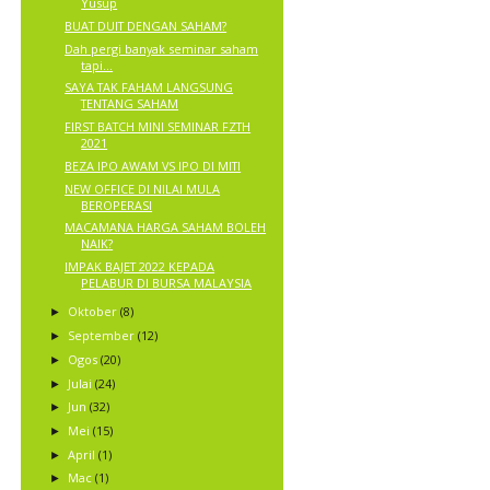
Yusup
BUAT DUIT DENGAN SAHAM?
Dah pergi banyak seminar saham
tapi…
SAYA TAK FAHAM LANGSUNG
TENTANG SAHAM
FIRST BATCH MINI SEMINAR FZTH
2021
BEZA IPO AWAM VS IPO DI MITI
NEW OFFICE DI NILAI MULA
BEROPERASI
MACAMANA HARGA SAHAM BOLEH
NAIK?
IMPAK BAJET 2022 KEPADA
PELABUR DI BURSA MALAYSIA
Oktober
(8)
►
September
(12)
►
Ogos
(20)
►
Julai
(24)
►
Jun
(32)
►
Mei
(15)
►
April
(1)
►
Mac
(1)
►