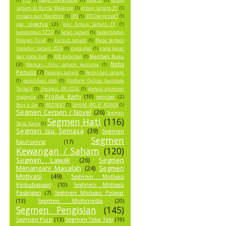
saham di Bursa Malaysia
(1)
group saham FY
(1)
Inspace dan Manforce
(1)
IPO
(1)
IPO Overpriced?
(1)
ipo skyechip
(2)
Join Group Saham FY
(1)
kandungan FZTH
(1)
kelas saham
(1)
Kepentingan
Foreign Fund
(1)
kursus saham
(1)
Masa terbaik
melabur saham 2026
(1)
mata akal
(1)
mata kasar
Membeli Buku
dan mata hati
(1)
MB Kelantan
(1)
Notis
(3)
Mencari ilmu saham percuma
(1)
Penulis
(7)
Pasaran saham
(1)
Pemilihan saham
(1)
pemilihan stok
(1)
Platform Online Kentrade
Terbaik
(1)
Prestasi IPO 2026
(1)
pretasi ekonomi
Produk Kami
(10)
remisier
(2)
malaysia
(1)
Rest n Go
(1)
RESTNGO
(1)
SAHAM IPO EI POWER
(1)
Segmen Cerpen / Novel
(26)
Segmen
Segmen Hati
(116)
Desa Kasia
(1)
Segmen Isu Semasa
(39)
Segmen
Segmen
Kaunseling
(17)
Kewangan / Saham
(120)
Segmen Lawak
(26)
Segmen
Menangani Masalah
(24)
Segmen
Motivasi
(49)
Segmen Motivasi
Keibubapaan
(10)
Segmen Motivasi
Pasangan
(7)
Segmen Motivasi Pelajar
(13)
Segmen Multimedia
(20)
Segmen Pengisian
(145)
Segmen Puisi
(13)
Segmen Teka Teki
(19)