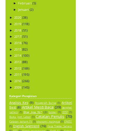
Februari
(5)
►
Januari
(2)
►
2020
(38)
►
2019
(118)
►
2018
(51)
►
2017
(51)
►
2016
(76)
►
2015
(82)
►
2014
(100)
►
2013
(88)
►
2012
(169)
►
2011
(195)
►
2010
(266)
►
2009
(145)
►
Kategori Pengisian
Analisis Kes
(9)
Artikel
Anugerah Bursa
(1)
Artikel Mesti Baca
(39)
Best
(8)
bengkel
Blog Apa Ni?
(2)
saham
(1)
broker
(1)
BTST
(1)
Catatan Penulis
(70)
Buku Jom Labur
(1)
Catatan saham FY
(1)
ekonomi malaysia
(1)
ENEST
English Segment
(16)
(1)
Fasa Trader Saham
(1)
FTT
(1)
Gagal merancang
(1)
Gold Li
(1)
Group