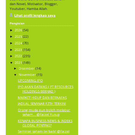
dan Novel, Motivator, Blogger,
Youtuber, Hamba Allah.
Lihat profil lengkap saya
Pengisian
2026
(54)
►
2025
(22)
►
2024
(70)
►
2023
(154)
►
2022
(235)
►
2021
(149)
▼
Disember
(14)
►
November
(15)
▼
UPCOMING IPO
IPO AKAN DATANG ( PT RESOURCES
HOLDINGS BERHAD )
MARKET HIDUP DAN BERNAFAS
JADUAL SEMINAR FZTH TERKINI
Orang muda pun boleh melabur
saham… @Faizal Yusup
KENAPA BUSINESS NEWS & INDEKS
GLOBAL PENTING?
Seminar saham terbaik! @Faizal