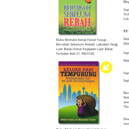
Ingi
Tech
Leb
FY 
Hub
Buku Motivasi Karya Faizal Yusup -
Hub
Berubah Sebelum Rebah. Lakukan Yang
Luar Biasa Untuk Kejayaan Luar Biasa.
Ing
Terbitan Alaf 21. RM13.00
Hub
Ing
Ing
Bac
Hub
sen
The
Dow
www