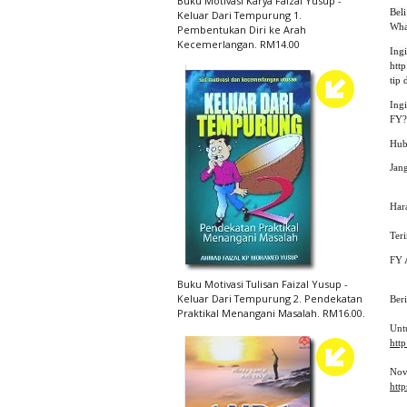
Buku Motivasi Karya Faizal Yusup -
Bel
Keluar Dari Tempurung 1.
Wha
Pembentukan Diri ke Arah
Kecemerlangan. RM14.00
Ing
htt
tip 
Ing
FY?
Jang
Hara
Ter
FY 
Buku Motivasi Tulisan Faizal Yusup -
Keluar Dari Tempurung 2. Pendekatan
Ber
Praktikal Menangani Masalah. RM16.00.
Unt
http
Nov
htt