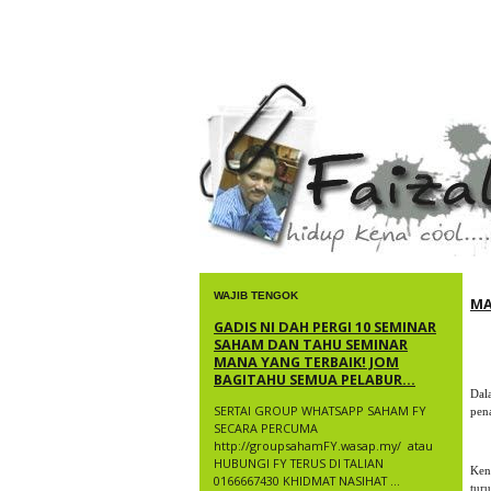
faizal yusup
WAJIB TENGOK
MA
GADIS NI DAH PERGI 10 SEMINAR
SAHAM DAN TAHU SEMINAR
MANA YANG TERBAIK! JOM
BAGITAHU SEMUA PELABUR...
Dal
SERTAI GROUP WHATSAPP SAHAM FY
pen
SECARA PERCUMA
http://groupsahamFY.wasap.my/ ​ atau
HUBUNGI FY TERUS DI TALIAN
Ken
0166667430 KHIDMAT NASIHAT ...
tur