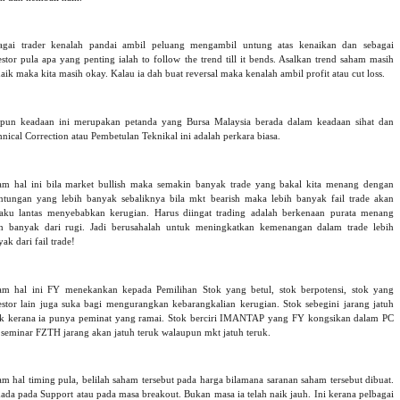
agai trader kenalah pandai ambil peluang mengambil untung atas kenaikan dan sebagai
stor pula apa yang penting ialah to follow the trend till it bends. Asalkan trend saham masih
ik maka kita masih okay. Kalau ia dah buat reversal maka kenalah ambil profit atau cut loss.
pun keadaan ini merupakan petanda yang Bursa Malaysia berada dalam keadaan sihat dan
nical Correction atau Pembetulan Teknikal ini adalah perkara biasa.
am hal ini bila market bullish maka semakin banyak trade yang bakal kita menang dengan
ntungan yang lebih banyak sebaliknya bila mkt bearish maka lebih banyak fail trade akan
laku lantas menyebabkan kerugian. Harus diingat trading adalah berkenaan purata menang
ih banyak dari rugi. Jadi berusahalah untuk meningkatkan kemenangan dalam trade lebih
ak dari fail trade!
am hal ini FY menekankan kepada Pemilihan Stok yang betul, stok berpotensi, stok yang
estor lain juga suka bagi mengurangkan kebarangkalian kerugian. Stok sebegini jarang jatuh
uk kerana ia punya peminat yang ramai. Stok berciri IMANTAP yang FY kongsikan dalam PC
 seminar FZTH jarang akan jatuh teruk walaupun mkt jatuh teruk.
am hal timing pula, belilah saham tersebut pada harga bilamana saranan saham tersebut dibuat.
ada pada Support atau pada masa breakout. Bukan masa ia telah naik jauh. Ini kerana pelbagai