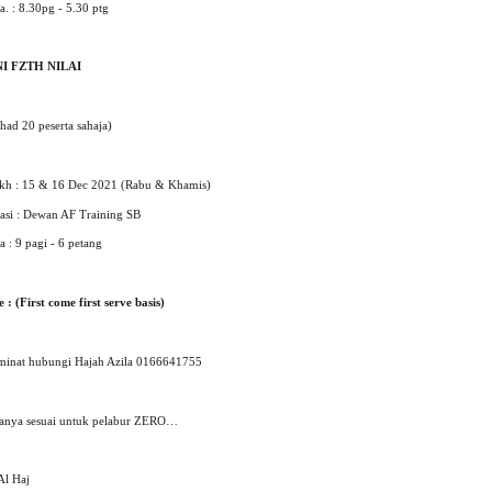
. : 8.30pg - 5.30 ptg
I FZTH NILAI
had 20 peserta sahaja)
ikh : 15 & 16 Dec 2021
(Rabu & Khamis)
asi : Dewan AF Training
SB
 : 9 pagi - 6 petang
 : (First come first serve basis)
minat hubungi Hajah Azila 0166641755
hanya sesuai untuk pelabur ZERO…
Al Haj