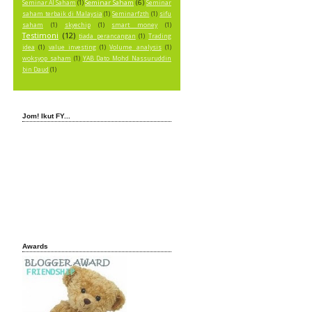
Seminar Saham
(6)
Seminar AI Saham
(1)
Seminar
saham terbaik di Malaysia
(1)
Seminarfzth
(1)
sifu
saham
(1)
skyechip
(1)
smart money
(1)
Testimoni
(12)
tiada perancangan
(1)
Trading
idea
(1)
value investing
(1)
Volume analysis
(1)
woksyop saham
(1)
YAB Dato Mohd Nassuruddin
bin Daud
(1)
Jom! Ikut FY...
Awards