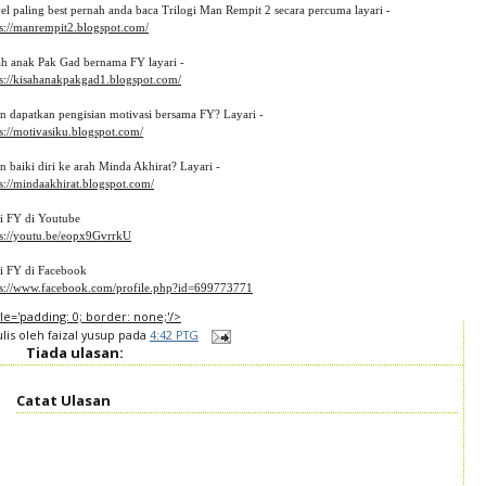
el paling best pernah anda baca Trilogi Man Rempit 2 secara percuma layari - 
ps://manrempit2.blogspot.com/
ah anak Pak Gad bernama FY layari -
ps://kisahanakpakgad1.blogspot.com/
in dapatkan pengisian motivasi bersama FY? Layari -
s://motivasiku.blogspot.com/
n baiki diri ke arah Minda Akhirat? Layari -
s://mindaakhirat.blogspot.com/
ti FY di Youtube 
ps://youtu.be/eopx9GvrrkU
ti FY di Facebook
ps://www.facebook.com/profile.php?id=699773771
tyle='padding: 0; border: none;'/>
ulis oleh
faizal yusup
pada
4:42 PTG
Tiada ulasan:
Catat Ulasan