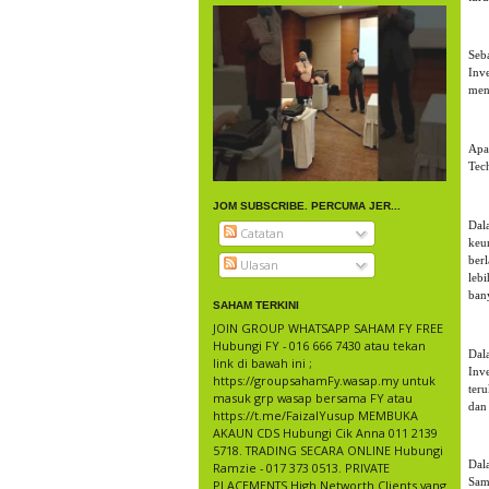
Seb
Inve
mena
Apa
Tech
JOM SUBSCRIBE. PERCUMA JER...
Dal
Catatan
keu
ber
Ulasan
leb
bany
SAHAM TERKINI
JOIN GROUP WHATSAPP SAHAM FY FREE
Hubungi FY - 016 666 7430 atau tekan
Dal
link di bawah ini ;
Inv
https://groupsahamFy.wasap.my untuk
ter
masuk grp wasap bersama FY atau
dan
https://t.me/FaizalYusup MEMBUKA
AKAUN CDS Hubungi Cik Anna 011 2139
5718. TRADING SECARA ONLINE Hubungi
Dal
Ramzie - 017 373 0513. PRIVATE
Sam
PLACEMENTS High Networth Clients yang