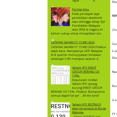
Tajuk : K...
Masa
Perihal ilmu
Pada pendapat saya
MIN
pendidikan akademik
asas sehingga tahap Sijil
Pendidikan Malaysia
atau SPM di negara ini
(Ter
belum cukup untuk menjadikan ses...
CATATAN SAHAM FY 15 MEI 2026
Tar
CATATAN SAHAM FY 15 MEI 2026 Pelabur
wajib baca. Nampaknya GDP Malaysia
Lok
first quarter menunjukkan kenaikan
Masa
sebanyak 5.4% melepasi sasaran d...
Saham IPO ENEST
GROUP BERHAD OS
Note
1.94x.
Keputusan Undian
Saham IPO sarang
Ber
burung ENEST GROUP
BERHAD OS 1.94x. Pelabur Bumiputera
semua dapat full yer… All the best!
Ia 
Saham IPO RESTNGO
akan tersenarai di Bursa
Malaysia
FY 
Selasa 7/7/2026 jam