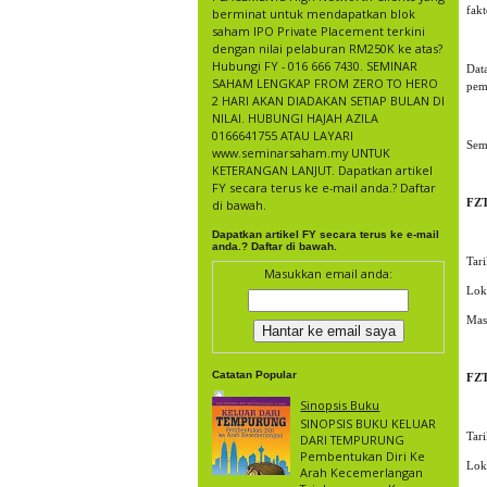
fakt
berminat untuk mendapatkan blok
saham IPO Private Placement terkini
dengan nilai pelaburan RM250K ke atas?
Hubungi FY - 016 666 7430. SEMINAR
Dat
SAHAM LENGKAP FROM ZERO TO HERO
pem
2 HARI AKAN DIADAKAN SETIAP BULAN DI
NILAI. HUBUNGI HAJAH AZILA
0166641755 ATAU LAYARI
Sem
www.seminarsaham.my UNTUK
KETERANGAN LANJUT. Dapatkan artikel
FY secara terus ke e-mail anda.? Daftar
FZ
di bawah.
Dapatkan artikel FY secara terus ke e-mail
anda.? Daftar di bawah.
Tar
Masukkan email anda:
Loka
Mas
Catatan Popular
FZ
Sinopsis Buku
SINOPSIS BUKU KELUAR
Tar
DARI TEMPURUNG
Pembentukan Diri Ke
Lok
Arah Kecemerlangan