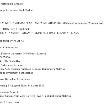
 Performing Remisier
anga Investment Bank Berhad
RTAI GROUP WHATSAPP SAHAM FY SECARA PERCUMA 
http://groupsahamFY.wasap.my/
AU HUBUNGI 0166667430
IDMAT NASIHAT SAHAM TERKINI PERCUMA SEPANJANG MASA.
zal Yusup @ FY Al Haj
 Finance University Of Nebraska Lincoln
6667430
A UITM Shah Alam
 Performing Remisier
tan Naib Presiden Persatuan Remisier Bumiputera Malaysia
anga Investment Bank Berhad
enang 3 Anugerah Bursa Malaysia 2019
ulis 11 buah buku