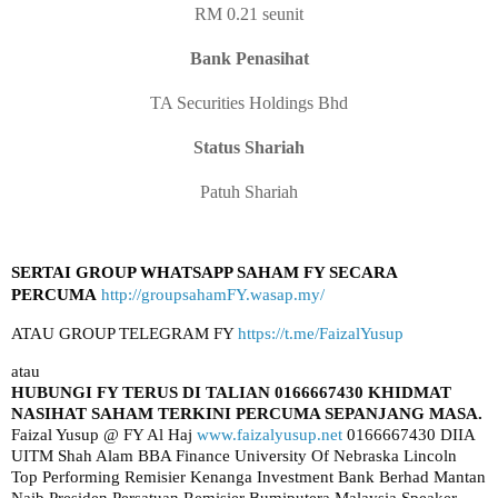
RM 0.21 seunit
Bank Penasihat
TA Securities Holdings Bhd
Status Shariah
Patuh Shariah
SERTAI GROUP WHATSAPP SAHAM FY SECARA
PERCUMA
http://groupsahamFY.wasap.my/
ATAU GROUP TELEGRAM FY
https://t.me/FaizalYusup
atau
HUBUNGI FY TERUS DI TALIAN 0166667430
KHIDMAT
NASIHAT SAHAM TERKINI PERCUMA SEPANJANG MASA.
Faizal Yusup @ FY Al Haj
www.faizalyusup.net
0166667430 DIIA
UITM Shah Alam BBA Finance University Of Nebraska Lincoln
Top Performing Remisier Kenanga Investment Bank Berhad Mantan
Naib Presiden Persatuan Remisier Bumiputera Malaysia Speaker