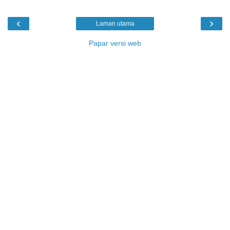
‹
›
Laman utama
Papar versi web