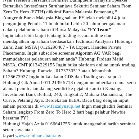
Bertauliah InvestSmart Suruhanjaya Sekuriti Seminar Saham From
Zero To Hero (FZTH) diiktiraf Bursa Malaysia Pemenang 5
Anugerah Bursa Malaysia Blog saham FY telah melebihi 4 juta
pengunjung Penulis 11 buah buku Lebih 20 tahun pengalaman
dalam pelaburan saham di Bursa Malaysia.
*FY Team*
Ingin tahu lebih lanjut tentang trading secara online dan
mendapatkan tip saham berdasarkan Technical Analysis? Hubungi
Zuhri Zain MSTA | 0126290407 - TA Expert, Handles Private
Placements. Ingin subscribe screener Algoritm AQ VAR bagi
memudahcara pelaburan saham anda? Hubungi Firdaus Majid
MSTA, CMT |0134229155 Ingin buka platform online untuk trading
Saham? Hubungi Ramzie | 0173730513 atau Jehanshah |
0126673927 Ingin buka akaun CDS dan Trading secara pos?
Hubungi Cik Anna l 011 2139 5718 dengan memberikan nama serta
alamat penuh atau datang sendiri ke pejabat kami di Kenanga
Investment Bank Berhad, 240, Tingkat 2, Mutiara Damansara, The
Curve, Petaling Jaya. Berdekatan IKEA. Baca blog dengan input
saham percuma di
www.faizalyusup.net
Ingin menghadiri Seminar
Saham lengkap From Zero To Hero 2 hari bagi pelabur Newbie
bersama FY?
Hubungi Hajah Azila 0166641755 untuk mengetahui tarikh seminar
seterusnya atau
layari
www.seminarsaham.m
y