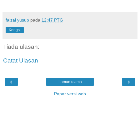
faizal yusup
pada
12:47 PTG
Kongsi
Tiada ulasan:
Catat Ulasan
‹
›
Laman utama
Papar versi web