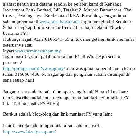
alamat penuh atau datang sendiri ke pejabat kami di Kenanga
Investment Bank Berhad, 240, Tingkat 2, Mutiara Damansara, The
Curve, Petaling Jaya. Berdekatan IKEA. Baca blog dengan input
saham percuma di
www.faizalyusup.net
Ingin menghadiri Seminar
Saham lengkap From Zero To Hero 2 hari bagi pelabur Newbie
bersama FY?
Hubungi Hajah Azila 0166641755 untuk mengetahui tarikh seminar
seterusnya atau
layari
www.seminarsaham.my
Ingin masuk group pelaburan saham FY di WhatsApp secara
percuma?
http://groupsahamFY.wasap.my/
atau wasap nama penuh anda ke no
talian 0166667430. Pelbagai tip dan pengisian saham disampai di
sana setiap hari!
Jangan risau anda berada di tempat yang betul! Harap like, share
dan subscribe andai anda mendapat manfaat dari perkongsian FY
ini... Terima kasih. FY Al Haj
Berikut adalah blog-blog dan link manfaat FY yang lain;
Untuk mendapatkan input pelaburan saham layari -
http://www.faizalyusup.net/