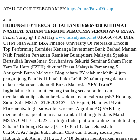
ATAU GROUP TELEGRAM FY
https://t.me/FaizalYusup
atau
HUBUNGI FY TERUS DI TALIAN 0166667430
KHIDMAT
NASIHAT SAHAM TERKINI PERCUMA SEPANJANG MASA.
Faizal Yusup @ FY Al Haj
www.faizalyusup.net
0166667430 DIIA
UITM Shah Alam BBA Finance University Of Nebraska Lincoln
Top Performing Remisier Kenanga Investment Bank Berhad Mantan
Naib Presiden Persatuan Remisier Bumiputera Malaysia Speaker
Bertauliah InvestSmart Suruhanjaya Sekuriti Seminar Saham From
Zero To Hero (FZTH) diiktiraf Bursa Malaysia Pemenang 5
Anugerah Bursa Malaysia Blog saham FY telah melebihi 4 juta
pengunjung Penulis 11 buah buku Lebih 20 tahun pengalaman
dalam pelaburan saham di Bursa Malaysia.
*FY Team*
Ingin tahu lebih lanjut tentang trading secara online dan
mendapatkan tip saham berdasarkan Technical Analysis? Hubungi
Zuhri Zain MSTA | 0126290407 - TA Expert, Handles Private
Placements. Ingin subscribe screener Algoritm AQ VAR bagi
memudahcara pelaburan saham anda? Hubungi Firdaus Majid
MSTA, CMT |0134229155 Ingin buka platform online untuk trading
Saham? Hubungi Ramzie | 0173730513 atau Jehanshah |
0126673927 Ingin buka akaun CDS dan Trading secara pos?
Hubungi Cik Anna l 011 2139 5718 dengan memberikan nama serta