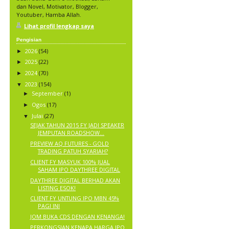
dan Novel, Motivator, Blogger,
Youtuber, Hamba Allah.
Lihat profil lengkap saya
Pengisian
2026
(54)
►
2025
(22)
►
2024
(70)
►
2023
(154)
▼
September
(1)
►
Ogos
(17)
►
Julai
(27)
▼
SEJAK TAHUN 2015 FY JADI SPEAKER
JEMPUTAN ROADSHOW...
PREVIEW AQ FUTURES - GOLD
TRADING PATUH SYARIAH?
CLIENT FY MASYUK 100% JUAL
SAHAM IPO DAYTHREE DIGITAL
DAYTHREE DIGITAL BERHAD AKAN
LISTING ESOK!
CLIENT FY UNTUNG IPO MBN 45%
PAGI INI
JOM BUKA CDS DENGAN KENANGA!
PERKONGSIAN KENAPA HARGA IPO