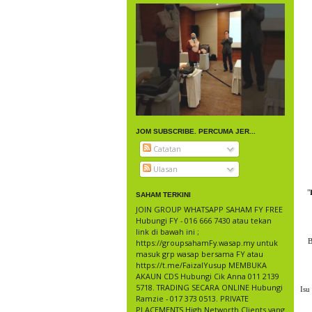
JOM SUBSCRIBE. PERCUMA JER...
Catatan
Ulasan
"
SAHAM TERKINI
JOIN GROUP WHATSAPP SAHAM FY FREE
Hubungi FY - 016 666 7430 atau tekan
link di bawah ini ;
B
https://groupsahamFy.wasap.my untuk
masuk grp wasap bersama FY atau
https://t.me/FaizalYusup MEMBUKA
AKAUN CDS Hubungi Cik Anna 011 2139
5718. TRADING SECARA ONLINE Hubungi
Isu
Ramzie - 017 373 0513. PRIVATE
PLACEMENTS High Networth Clients yang