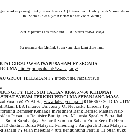
ngan lepaskan peluang untuk join sesi Preview AQ Futures: Gold Trading Patuh Shariah Malam
ini, Khamis 27 Julai jam 9 malam melalui Zoom Meeting.
Sesi ini percuma dan terhad untuk 100 peserta terawal sahaja.
Set reminder dan klik link Zoom yang akan kami share nanti.
RTAI GROUP WHATSAPP SAHAM FY SECARA
ERCUMA
http://groupsahamFY.wasap.my/
AU GROUP TELEGRAM FY
https://t.me/FaizalYusup
au
BUNGI FY TERUS DI TALIAN 0166667430
KHIDMAT
SIHAT SAHAM TERKINI PERCUMA SEPANJANG MASA.
izal Yusup @ FY Al Haj
www.faizalyusup.net
0166667430 DIIA UITM
ah Alam BBA Finance University Of Nebraska Lincoln Top
rforming Remisier Kenanga Investment Bank Berhad Mantan Naib
esiden Persatuan Remisier Bumiputera Malaysia Speaker Bertauliah
vestSmart Suruhanjaya Sekuriti Seminar Saham From Zero To Hero
ZTH) diiktiraf Bursa Malaysia Pemenang 5 Anugerah Bursa Malaysia
og saham FY telah melebihi 4 juta pengunjung Penulis 11 buah buku