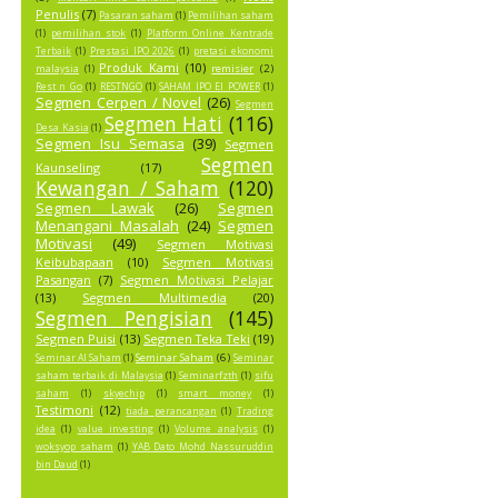
Penulis
(7)
Pasaran saham
(1)
Pemilihan saham
(1)
pemilihan stok
(1)
Platform Online Kentrade
Terbaik
(1)
Prestasi IPO 2026
(1)
pretasi ekonomi
Produk Kami
(10)
remisier
(2)
malaysia
(1)
Rest n Go
(1)
RESTNGO
(1)
SAHAM IPO EI POWER
(1)
Segmen Cerpen / Novel
(26)
Segmen
Segmen Hati
(116)
Desa Kasia
(1)
Segmen Isu Semasa
(39)
Segmen
Segmen
Kaunseling
(17)
Kewangan / Saham
(120)
Segmen Lawak
(26)
Segmen
Menangani Masalah
(24)
Segmen
Motivasi
(49)
Segmen Motivasi
Keibubapaan
(10)
Segmen Motivasi
Pasangan
(7)
Segmen Motivasi Pelajar
(13)
Segmen Multimedia
(20)
Segmen Pengisian
(145)
Segmen Puisi
(13)
Segmen Teka Teki
(19)
Seminar Saham
(6)
Seminar AI Saham
(1)
Seminar
saham terbaik di Malaysia
(1)
Seminarfzth
(1)
sifu
saham
(1)
skyechip
(1)
smart money
(1)
Testimoni
(12)
tiada perancangan
(1)
Trading
idea
(1)
value investing
(1)
Volume analysis
(1)
woksyop saham
(1)
YAB Dato Mohd Nassuruddin
bin Daud
(1)