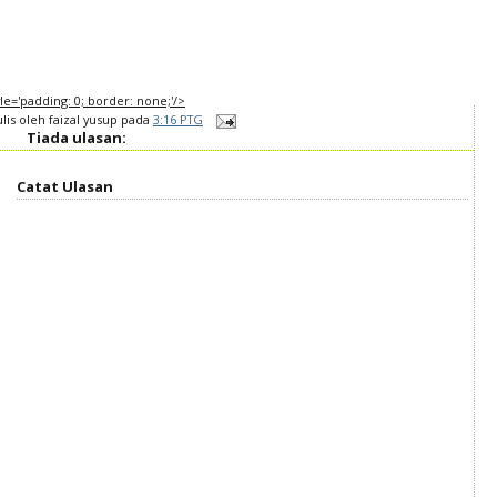
tyle='padding: 0; border: none;'/>
ulis oleh
faizal yusup
pada
3:16 PTG
Tiada ulasan:
Catat Ulasan