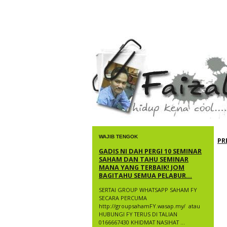
faizal yusup
WAJIB TENGOK
PR
GADIS NI DAH PERGI 10 SEMINAR
SAHAM DAN TAHU SEMINAR
MANA YANG TERBAIK! JOM
BAGITAHU SEMUA PELABUR...
SERTAI GROUP WHATSAPP SAHAM FY
SECARA PERCUMA
http://groupsahamFY.wasap.my/ ​ atau
HUBUNGI FY TERUS DI TALIAN
0166667430 KHIDMAT NASIHAT ...