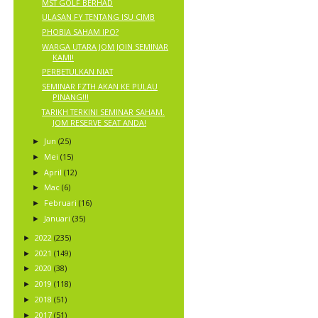
MST GOLF BERHAD
ULASAN FY TENTANG ISU CIMB
PHOBIA SAHAM IPO?
WARGA UTARA JOM JOIN SEMINAR
KAMI!
PERBETULKAN NIAT
SEMINAR FZTH AKAN KE PULAU
PINANG!!!
TARIKH TERKINI SEMINAR SAHAM.
JOM RESERVE SEAT ANDA!
Jun
(25)
►
Mei
(15)
►
April
(12)
►
Mac
(6)
►
Februari
(16)
►
Januari
(35)
►
2022
(235)
►
2021
(149)
►
2020
(38)
►
2019
(118)
►
2018
(51)
►
2017
(51)
►