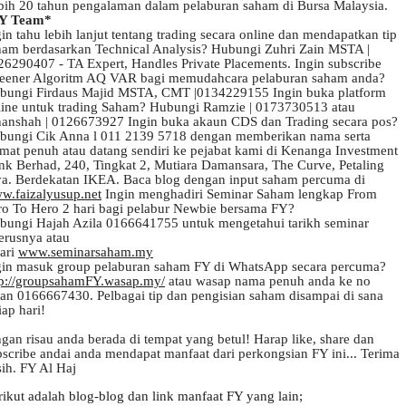
bih 20 tahun pengalaman dalam pelaburan saham di Bursa Malaysia.
Y Team*
in tahu lebih lanjut tentang trading secara online dan mendapatkan tip
ham berdasarkan Technical Analysis? Hubungi Zuhri Zain MSTA |
26290407 - TA Expert, Handles Private Placements. Ingin subscribe
reener Algoritm AQ VAR bagi memudahcara pelaburan saham anda?
bungi Firdaus Majid MSTA, CMT |0134229155 Ingin buka platform
line untuk trading Saham? Hubungi Ramzie | 0173730513 atau
hanshah | 0126673927 Ingin buka akaun CDS dan Trading secara pos?
bungi Cik Anna l 011 2139 5718 dengan memberikan nama serta
amat penuh atau datang sendiri ke pejabat kami di Kenanga Investment
nk Berhad, 240, Tingkat 2, Mutiara Damansara, The Curve, Petaling
ya. Berdekatan IKEA. Baca blog dengan input saham percuma di
w.faizalyusup.net
Ingin menghadiri Seminar Saham lengkap From
ro To Hero 2 hari bagi pelabur Newbie bersama FY?
bungi Hajah Azila 0166641755 untuk mengetahui tarikh seminar
terusnya atau
yari
www.seminarsaham.my
gin masuk group pelaburan saham FY di WhatsApp secara percuma?
tp://groupsahamFY.wasap.my/
atau wasap nama penuh anda ke no
lian 0166667430. Pelbagai tip dan pengisian saham disampai di sana
iap hari!
ngan risau anda berada di tempat yang betul! Harap like, share dan
bscribe andai anda mendapat manfaat dari perkongsian FY ini... Terima
sih. FY Al Haj
rikut adalah blog-blog dan link manfaat FY yang lain;