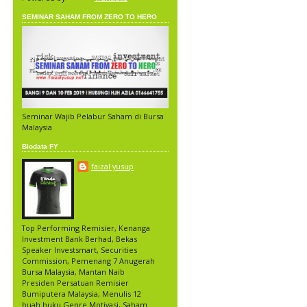
SEMINAR SAHAM FROM ZERO TO HERO
Seminar Wajib Pelabur Saham di Bursa
Malaysia
Biodata FY
faizal yusup
Top Performing Remisier, Kenanga
Investment Bank Berhad, Bekas
Speaker Investsmart, Securities
Commission, Pemenang 7 Anugerah
Bursa Malaysia, Mantan Naib
Presiden Persatuan Remisier
Bumiputera Malaysia, Menulis 12
buah buku Genre Motivasi, Saham