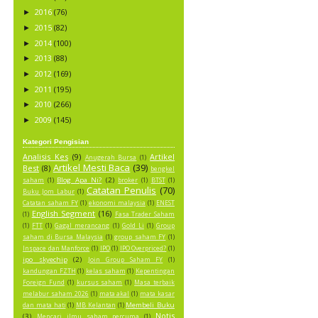
2016
(76)
►
2015
(82)
►
2014
(100)
►
2013
(88)
►
2012
(169)
►
2011
(195)
►
2010
(266)
►
2009
(145)
►
Kategori Pengisian
Analisis Kes
(9)
Artikel
Anugerah Bursa
(1)
Artikel Mesti Baca
(39)
Best
(8)
bengkel
Blog Apa Ni?
(2)
saham
(1)
broker
(1)
BTST
(1)
Catatan Penulis
(70)
Buku Jom Labur
(1)
Catatan saham FY
(1)
ekonomi malaysia
(1)
ENEST
English Segment
(16)
(1)
Fasa Trader Saham
(1)
FTT
(1)
Gagal merancang
(1)
Gold Li
(1)
Group
saham di Bursa Malaysia
(1)
group saham FY
(1)
Inspace dan Manforce
(1)
IPO
(1)
IPO Overpriced?
(1)
ipo skyechip
(2)
Join Group Saham FY
(1)
kandungan FZTH
(1)
kelas saham
(1)
Kepentingan
Foreign Fund
(1)
kursus saham
(1)
Masa terbaik
melabur saham 2026
(1)
mata akal
(1)
mata kasar
Membeli Buku
dan mata hati
(1)
MB Kelantan
(1)
Notis
(3)
Mencari ilmu saham percuma
(1)