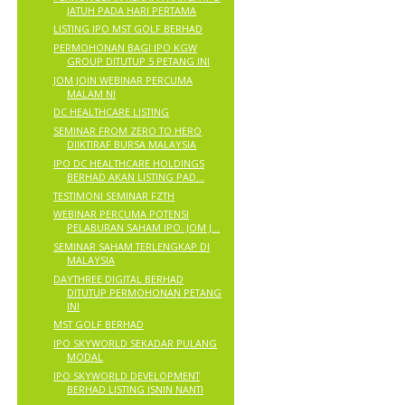
JATUH PADA HARI PERTAMA
LISTING IPO MST GOLF BERHAD
PERMOHONAN BAGI IPO KGW
GROUP DITUTUP 5 PETANG INI
JOM JOIN WEBINAR PERCUMA
MALAM NI
DC HEALTHCARE LISTING
SEMINAR FROM ZERO TO HERO
DIIKTIRAF BURSA MALAYSIA
IPO DC HEALTHCARE HOLDINGS
BERHAD AKAN LISTING PAD...
TESTIMONI SEMINAR FZTH
WEBINAR PERCUMA POTENSI
PELABURAN SAHAM IPO. JOM J...
SEMINAR SAHAM TERLENGKAP DI
MALAYSIA
DAYTHREE DIGITAL BERHAD
DITUTUP PERMOHONAN PETANG
INI
MST GOLF BERHAD
IPO SKYWORLD SEKADAR PULANG
MODAL
IPO SKYWORLD DEVELOPMENT
BERHAD LISTING ISNIN NANTI