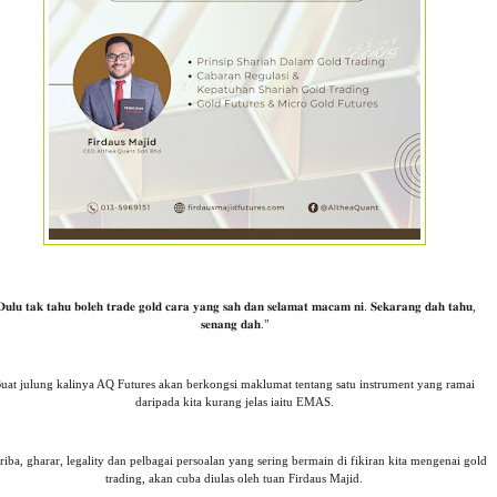
𝐮𝐥𝐮 𝐭𝐚𝐤 𝐭𝐚𝐡𝐮 𝐛𝐨𝐥𝐞𝐡 𝐭𝐫𝐚𝐝𝐞 𝐠𝐨𝐥𝐝 𝐜𝐚𝐫𝐚 𝐲𝐚𝐧𝐠 𝐬𝐚𝐡 𝐝𝐚𝐧 𝐬𝐞𝐥𝐚𝐦𝐚𝐭 𝐦𝐚𝐜𝐚𝐦 𝐧𝐢. 𝐒𝐞𝐤𝐚𝐫𝐚𝐧𝐠 𝐝𝐚𝐡 𝐭𝐚𝐡𝐮,
𝐬𝐞𝐧𝐚𝐧𝐠 𝐝𝐚𝐡."
uat julung kalinya AQ Futures akan berkongsi maklumat tentang satu instrument yang ramai
daripada kita kurang jelas iaitu EMAS.
 riba, gharar, legality dan pelbagai persoalan yang sering bermain di fikiran kita mengenai gold
trading, akan cuba diulas oleh tuan Firdaus Majid.