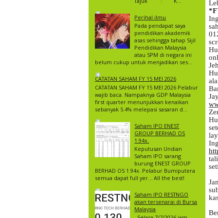
Tajuk : K...
Le
*F
Perihal ilmu
Ing
Pada pendapat saya
sa
pendidikan akademik
01
asas sehingga tahap Sijil
sc
Pendidikan Malaysia
Hu
atau SPM di negara ini
on
belum cukup untuk menjadikan ses...
Je
Hu
CATATAN SAHAM FY 15 MEI 2026
al
CATATAN SAHAM FY 15 MEI 2026 Pelabur
Ba
wajib baca. Nampaknya GDP Malaysia
Ja
first quarter menunjukkan kenaikan
ww
sebanyak 5.4% melepasi sasaran d...
Ze
Hu
Saham IPO ENEST
se
GROUP BERHAD OS
la
1.94x.
In
Keputusan Undian
ht
Saham IPO sarang
ta
burung ENEST GROUP
set
BERHAD OS 1.94x. Pelabur Bumiputera
semua dapat full yer… All the best!
Ja
su
Saham IPO RESTNGO
ka
akan tersenarai di Bursa
Malaysia
Be
Selasa 7/7/2026 jam