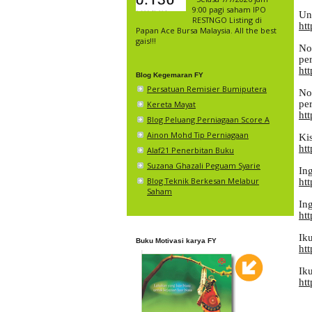
9:00 pagi saham IPO
Un
RESTNGO Listing di
htt
Papan Ace Bursa Malaysia. All the best
gais!!!
No
pe
ht
Blog Kegemaran FY
Persatuan Remisier Bumiputera
No
pe
Kereta Mayat
ht
Blog Peluang Perniagaan Score A
Ainon Mohd Tip Perniagaan
Ki
ht
Alaf21 Penerbitan Buku
Suzana Ghazali Peguam Syarie
In
Blog Teknik Berkesan Melabur
ht
Saham
Ing
ht
Ik
Buku Motivasi karya FY
ht
Ik
ht