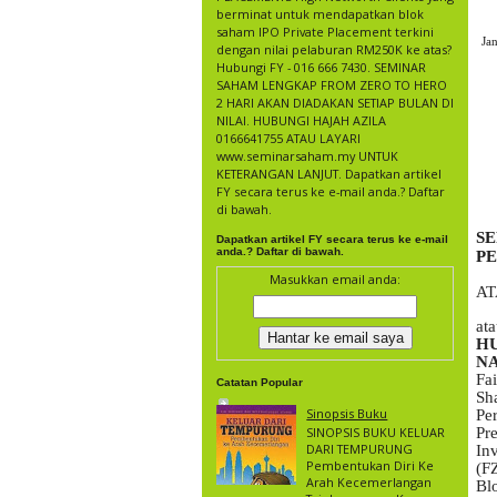
berminat untuk mendapatkan blok
saham IPO Private Placement terkini
Ja
dengan nilai pelaburan RM250K ke atas?
Hubungi FY - 016 666 7430. SEMINAR
SAHAM LENGKAP FROM ZERO TO HERO
2 HARI AKAN DIADAKAN SETIAP BULAN DI
NILAI. HUBUNGI HAJAH AZILA
0166641755 ATAU LAYARI
www.seminarsaham.my UNTUK
KETERANGAN LANJUT. Dapatkan artikel
FY secara terus ke e-mail anda.? Daftar
di bawah.
SE
Dapatkan artikel FY secara terus ke e-mail
anda.? Daftar di bawah.
P
Masukkan email anda:
AT
at
HU
NA
Fa
Catatan Popular
Sh
Sinopsis Buku
Pe
SINOPSIS BUKU KELUAR
Pr
DARI TEMPURUNG
In
Pembentukan Diri Ke
(F
Arah Kecemerlangan
Bl