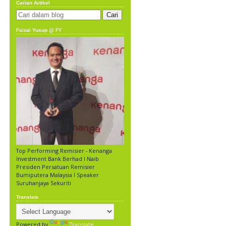
Carian Artikel
Faizal Yusup @ FY
Top Performing Remisier - Kenanga
Investment Bank Berhad l Naib
Presiden Persatuan Remisier
Bumiputera Malaysia l Speaker
Suruhanjaya Sekuriti
Translate
Powered by
Translate