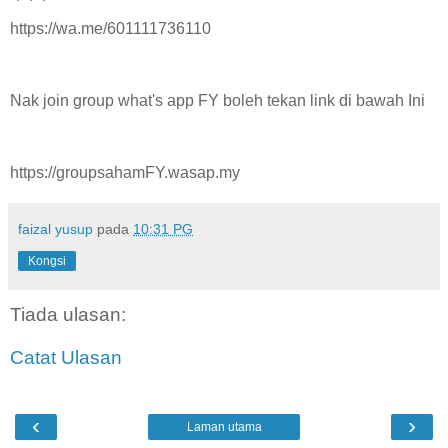
https://wa.me/601111736110
Nak join group what's app FY boleh tekan link di bawah Ini
https://groupsahamFY.wasap.my
faizal yusup
pada
10:31 PG
Kongsi
Tiada ulasan:
Catat Ulasan
‹
›
Laman utama