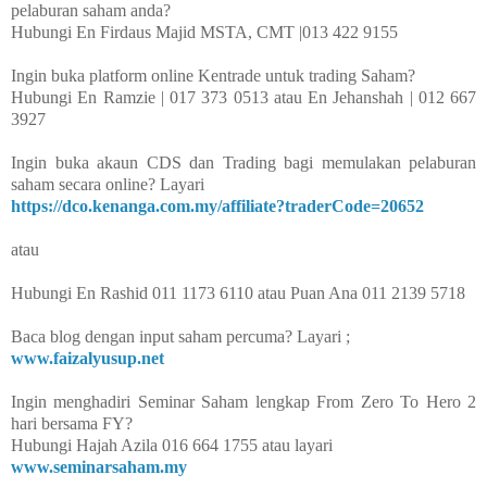
pelaburan saham anda?
Hubungi En Firdaus Majid MSTA, CMT |013 422 9155
Ingin buka platform online Kentrade untuk trading Saham?
Hubungi En Ramzie | 017 373 0513 atau En Jehanshah | 012 667
3927
Ingin buka akaun CDS dan Trading bagi memulakan pelaburan
saham secara online? Layari
https://dco.kenanga.com.my/affiliate?traderCode=20652
atau
Hubungi En Rashid 011 1173 6110 atau Puan Ana 011 2139 5718
Baca blog dengan input saham percuma? Layari ;
www.faizalyusup.net
Ingin menghadiri Seminar Saham lengkap From Zero To Hero 2
hari bersama FY?
Hubungi Hajah Azila 016 664 1755 atau layari
www.seminarsaham.my