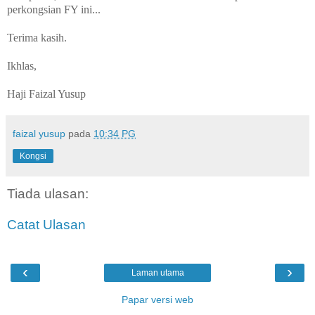
perkongsian FY ini...
Terima kasih.
Ikhlas,
Haji Faizal Yusup
faizal yusup
pada
10:34 PG
Kongsi
Tiada ulasan:
Catat Ulasan
‹
›
Laman utama
Papar versi web