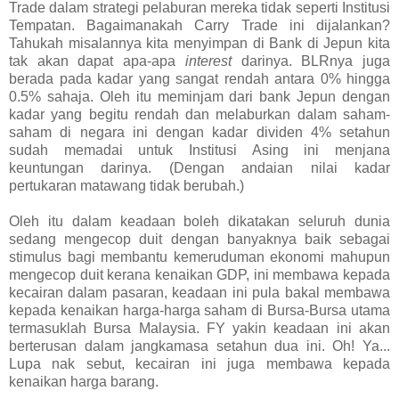
Trade dalam strategi pelaburan mereka tidak seperti Institusi
Tempatan. Bagaimanakah Carry Trade ini dijalankan?
Tahukah misalannya kita menyimpan di Bank di Jepun kita
tak akan dapat apa-apa
interest
darinya. BLRnya juga
berada pada kadar yang sangat rendah antara 0% hingga
0.5% sahaja. Oleh itu meminjam dari bank Jepun dengan
kadar yang begitu rendah dan melaburkan dalam saham-
saham di negara ini dengan kadar dividen 4% setahun
sudah memadai untuk Institusi Asing ini menjana
keuntungan darinya. (Dengan andaian nilai kadar
pertukaran matawang tidak berubah.)
Oleh itu dalam keadaan boleh dikatakan seluruh dunia
sedang mengecop duit dengan banyaknya baik sebagai
stimulus bagi membantu kemeruduman ekonomi mahupun
mengecop duit kerana kenaikan GDP, ini membawa kepada
kecairan dalam pasaran, keadaan ini pula bakal membawa
kepada kenaikan harga-harga saham di Bursa-Bursa utama
termasuklah Bursa Malaysia. FY yakin keadaan ini akan
berterusan dalam jangkamasa setahun dua ini. Oh! Ya...
Lupa nak sebut, kecairan ini juga membawa kepada
kenaikan harga barang.