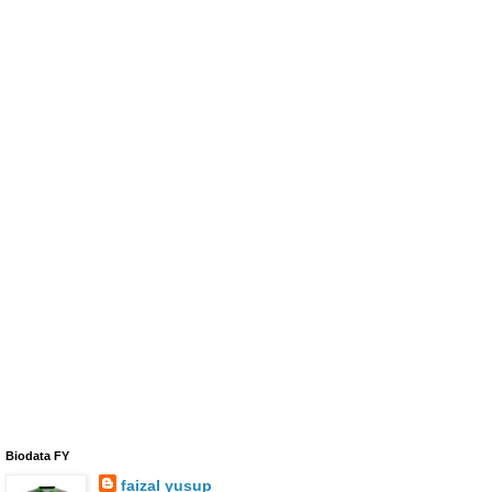
Biodata FY
faizal yusup