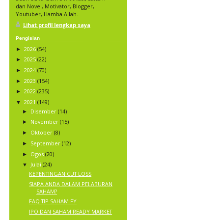
dan Novel, Motivator, Blogger,
Youtuber, Hamba Allah.
Lihat profil lengkap saya
Pengisian
2026
(54)
►
2025
(22)
►
2024
(70)
►
2023
(154)
►
2022
(235)
►
2021
(149)
▼
Disember
(14)
►
November
(15)
►
Oktober
(8)
►
September
(12)
►
Ogos
(20)
►
Julai
(24)
▼
KEPENTINGAN CUT LOSS
SIAPA ANDA DALAM PELABURAN
SAHAM?
FAQ TIP SAHAM FY
IPO DAN SAHAM READY MARKET