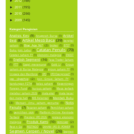
2012
(169)
►
2011
(195)
►
2010
(266)
►
2009
(145)
►
Kategori Pengisian
Analisis Kes
(9)
Artikel
Anugerah Bursa
(1)
Artikel Mesti Baca
(39)
Best
(8)
bengkel
Blog Apa Ni?
(2)
saham
(1)
broker
(1)
BTST
(1)
Catatan Penulis
(70)
Buku Jom Labur
(1)
Catatan saham FY
(1)
ekonomi malaysia
(1)
ENEST
English Segment
(16)
(1)
Fasa Trader Saham
(1)
FTT
(1)
Gagal merancang
(1)
Gold Li
(1)
Group
saham di Bursa Malaysia
(1)
group saham FY
(1)
Inspace dan Manforce
(1)
IPO
(1)
IPO Overpriced?
(1)
ipo skyechip
(2)
Join Group Saham FY
(1)
kandungan FZTH
(1)
kelas saham
(1)
Kepentingan
Foreign Fund
(1)
kursus saham
(1)
Masa terbaik
melabur saham 2026
(1)
mata akal
(1)
mata kasar
Membeli Buku
dan mata hati
(1)
MB Kelantan
(1)
Notis
(3)
Mencari ilmu saham percuma
(1)
Penulis
(7)
Pasaran saham
(1)
Pemilihan saham
(1)
pemilihan stok
(1)
Platform Online Kentrade
Terbaik
(1)
Prestasi IPO 2026
(1)
pretasi ekonomi
Produk Kami
(10)
remisier
(2)
malaysia
(1)
Rest n Go
(1)
RESTNGO
(1)
SAHAM IPO EI POWER
(1)
Segmen Cerpen / Novel
(26)
Segmen