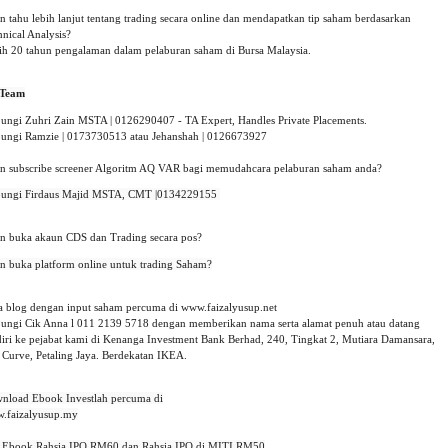
n tahu lebih lanjut tentang trading secara online dan mendapatkan tip saham berdasarkan 
nical Analysis?
ih 20 tahun pengalaman dalam pelaburan saham di Bursa Malaysia.
Team
ungi Zuhri Zain MSTA | 0126290407 - TA Expert, Handles Private Placements.
ungi Ramzie | 0173730513 atau Jehanshah | 0126673927 
in subscribe screener Algoritm AQ VAR bagi memudahcara pelaburan saham anda?
ungi Firdaus Majid MSTA, CMT |0134229155 

in buka akaun CDS dan Trading secara pos?
in buka platform online untuk trading Saham?

a blog dengan input saham percuma di www.faizalyusup.net
ungi Cik Anna l 011 2139 5718 dengan memberikan nama serta alamat penuh atau datang
diri ke pejabat kami di Kenanga Investment Bank Berhad, 240, Tingkat 2, Mutiara Damansara,
 Curve, Petaling Jaya. Berdekatan IKEA.
nload Ebook Investlah percuma di

.faizalyusup.my

i Ebook Rahsia IPO RM60 dan Rahsia IPO di MITI RM50
