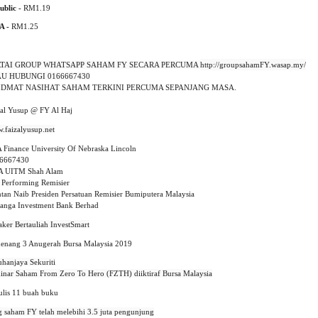
ublic -
RM1.19
TA -
RM1.25
RTAI GROUP WHATSAPP SAHAM FY SECARA PERCUMA 
http://groupsahamFY.wasap.my/
AU HUBUNGI 0166667430
IDMAT NASIHAT SAHAM TERKINI PERCUMA SEPANJANG MASA.
zal Yusup @ FY Al Haj
 Finance University Of Nebraska Lincoln
6667430
A UITM Shah Alam
 Performing Remisier
tan Naib Presiden Persatuan Remisier Bumiputera Malaysia
anga Investment Bank Berhad
enang 3 Anugerah Bursa Malaysia 2019
ulis 11 buah buku