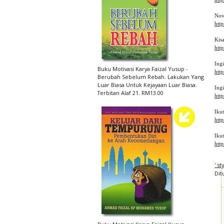
Nov
htt
Kis
htt
Ing
Buku Motivasi Karya Faizal Yusup -
http
Berubah Sebelum Rebah. Lakukan Yang
Luar Biasa Untuk Kejayaan Luar Biasa.
Ingi
Terbitan Alaf 21. RM13.00
http
Iku
htt
Iku
htt
' s
Dit