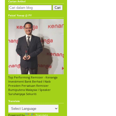
Carian Artikel
Faizal Yusup @ FY
Top Performing Remisier - Kenanga
Investment Bank Berhad l Naib
Presiden Persatuan Remisier
Bumiputera Malaysia l Speaker
Suruhanjaya Sekuriti
Translate
Powered by
Translate