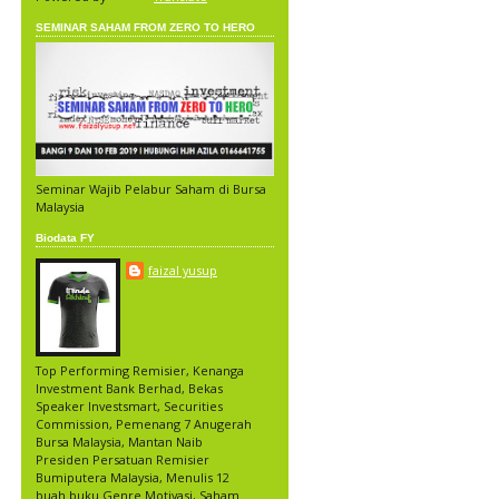
SEMINAR SAHAM FROM ZERO TO HERO
Seminar Wajib Pelabur Saham di Bursa
Malaysia
Biodata FY
faizal yusup
Top Performing Remisier, Kenanga
Investment Bank Berhad, Bekas
Speaker Investsmart, Securities
Commission, Pemenang 7 Anugerah
Bursa Malaysia, Mantan Naib
Presiden Persatuan Remisier
Bumiputera Malaysia, Menulis 12
buah buku Genre Motivasi, Saham