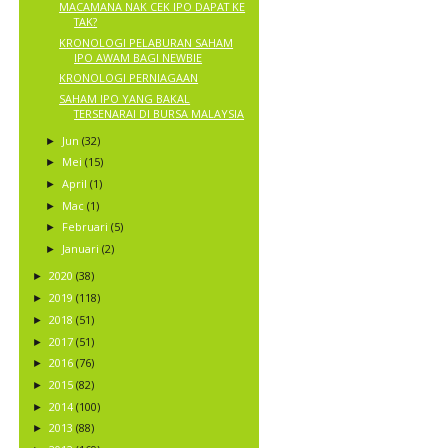
MACAMANA NAK CEK IPO DAPAT KE
TAK?
KRONOLOGI PELABURAN SAHAM
IPO AWAM BAGI NEWBIE
KRONOLOGI PERNIAGAAN
SAHAM IPO YANG BAKAL
TERSENARAI DI BURSA MALAYSIA
Jun
(32)
►
Mei
(15)
►
April
(1)
►
Mac
(1)
►
Februari
(5)
►
Januari
(2)
►
2020
(38)
►
2019
(118)
►
2018
(51)
►
2017
(51)
►
2016
(76)
►
2015
(82)
►
2014
(100)
►
2013
(88)
►