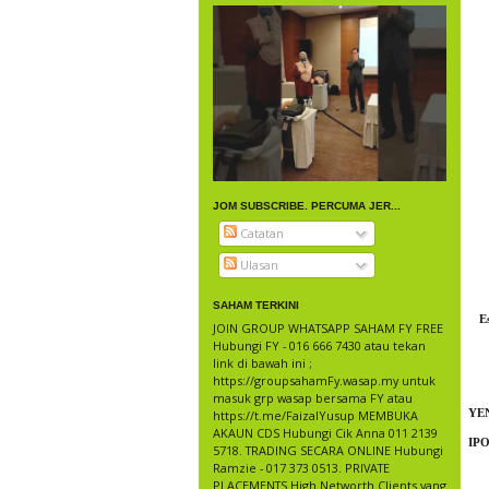
JOM SUBSCRIBE. PERCUMA JER...
Catatan
Ulasan
SAHAM TERKINI
E
JOIN GROUP WHATSAPP SAHAM FY FREE
Hubungi FY - 016 666 7430 atau tekan
link di bawah ini ;
https://groupsahamFy.wasap.my untuk
masuk grp wasap bersama FY atau
YEN
https://t.me/FaizalYusup MEMBUKA
AKAUN CDS Hubungi Cik Anna 011 2139
IPO
5718. TRADING SECARA ONLINE Hubungi
Ramzie - 017 373 0513. PRIVATE
PLACEMENTS High Networth Clients yang