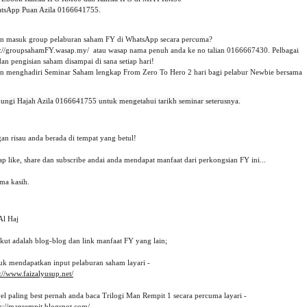
tsApp Puan Azila 0166641755.

in masuk group pelaburan saham FY di WhatsApp secara percuma? 
p://groupsahamFY.wasap.my/
  atau wasap nama penuh anda ke no talian 0166667430. Pelbagai 
dan pengisian saham disampai di sana setiap hari!
in menghadiri Seminar Saham lengkap From Zero To Hero 2 hari bagi pelabur Newbie bersama
an risau anda berada di tempat yang betul!
p like, share dan subscribe andai anda mendapat manfaat dari perkongsian FY ini... 
ima kasih.
Al Haj
ikut adalah blog-blog dan link manfaat FY yang lain;
uk mendapatkan input pelaburan saham layari -
://www.faizalyusup.net/
el paling best pernah anda baca Trilogi Man Rempit 1 secara percuma layari -
ps://manrempit.blogspot.com/