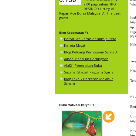
9:00 pagi saham IPO
Wha
RESTNGO Listing di
Papan Ace Bursa Malaysia. All the best
Ing
gais!!!
htt
tip 
Ing
Blog Kegemaran FY
FY?
Persatuan Remisier Bumiputera
Kereta Mayat
Blog Peluang Perniagaan Score A
Ainon Mohd Tip Perniagaan
Jang
Alaf21 Penerbitan Buku
Hara
Suzana Ghazali Peguam Syarie
Blog Teknik Berkesan Melabur
Ter
Saham
FY 
Buku Motivasi karya FY
Ber
Unt
http
Nov
htt