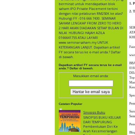
1. P
berminat untuk mendapatkan blok
saham IPO Private Placement terkini
2. 
dengan nilai pelaburan RM250K ke atas?
Hubungi FY - 016 666 7430. SEMINAR
SAHAM LENGKAP FROM ZERO TO HERO
2 HARI AKAN DIADAKAN SETIAP BULAN DI
SE
NILAI. HUBUNGI HAJAH AZILA
AT
0166641755 ATAU LAYARI
KH
www.seminarsaham.my UNTUK
KETERANGAN LANJUT. Dapatkan artikel
Fai
FY secara terus ke e-mail anda.? Daftar
di bawah.
BBA
Dapatkan artikel FY secara terus ke e-mail
016
anda.? Daftar di bawah.
DII
Masukkan email anda:
Top
Man
Ken
Pem
Catatan Popular
Sinopsis Buku
SINOPSIS BUKU KELUAR
DARI TEMPURUNG
Pen
Pembentukan Diri Ke
Arah Kecemerlangan