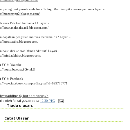
el paling best pernah anda baca Trilogi Man Rempit 2 secara percuma layari - 
ps://manrempit2.blogspot.com/
ah anak Pak Gad bernama FY layari -
ps://kisahanakpakgad1.blogspot.com/
in dapatkan pengisian motivasi bersama FY? Layari -
s://motivasiku.blogspot.com/
n baiki diri ke arah Minda Akhirat? Layari -
s://mindaakhirat.blogspot.com/
ti FY di Youtube 
ps://youtu.be/eopx9GvrrkU
ti FY di Facebook
ps://www.facebook.com/profile.php?id=699773771
tyle='padding: 0; border: none;'/>
ulis oleh
faizal yusup
pada
12:30 PTG
Tiada ulasan:
Catat Ulasan