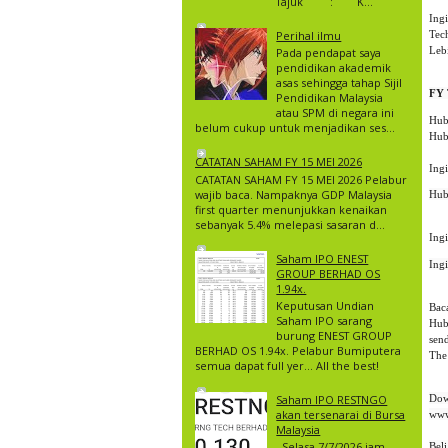
Tajuk : K...
Ingi
Tech
Perihal ilmu
Leb
Pada pendapat saya
pendidikan akademik
asas sehingga tahap Sijil
FY 
Pendidikan Malaysia
atau SPM di negara ini
Hub
belum cukup untuk menjadikan ses...
Hub
CATATAN SAHAM FY 15 MEI 2026
Ing
CATATAN SAHAM FY 15 MEI 2026 Pelabur
wajib baca. Nampaknya GDP Malaysia
Hub
first quarter menunjukkan kenaikan
sebanyak 5.4% melepasi sasaran d...
Ing
Saham IPO ENEST
Ing
GROUP BERHAD OS
1.94x.
Keputusan Undian
Bac
Saham IPO sarang
Hub
burung ENEST GROUP
sen
BERHAD OS 1.94x. Pelabur Bumiputera
The
semua dapat full yer… All the best!
Dow
Saham IPO RESTNGO
akan tersenarai di Bursa
www
Malaysia
Selasa 7/7/2026 jam
Bel