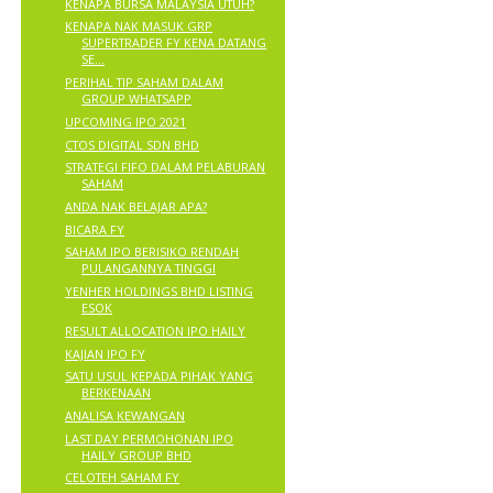
KENAPA BURSA MALAYSIA UTUH?
KENAPA NAK MASUK GRP
SUPERTRADER FY KENA DATANG
SE...
PERIHAL TIP SAHAM DALAM
GROUP WHATSAPP
UPCOMING IPO 2021
CTOS DIGITAL SDN BHD
STRATEGI FIFO DALAM PELABURAN
SAHAM
ANDA NAK BELAJAR APA?
BICARA FY
SAHAM IPO BERISIKO RENDAH
PULANGANNYA TINGGI
YENHER HOLDINGS BHD LISTING
ESOK
RESULT ALLOCATION IPO HAILY
KAJIAN IPO FY
SATU USUL KEPADA PIHAK YANG
BERKENAAN
ANALISA KEWANGAN
LAST DAY PERMOHONAN IPO
HAILY GROUP BHD
CELOTEH SAHAM FY