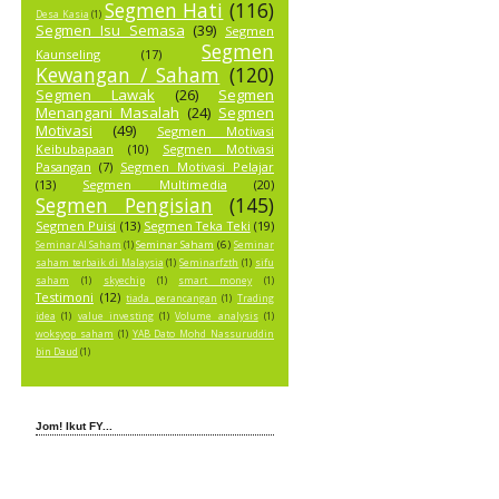
Segmen Hati
(116)
Desa Kasia
(1)
Segmen Isu Semasa
(39)
Segmen
Segmen
Kaunseling
(17)
Kewangan / Saham
(120)
Segmen Lawak
(26)
Segmen
Menangani Masalah
(24)
Segmen
Motivasi
(49)
Segmen Motivasi
Keibubapaan
(10)
Segmen Motivasi
Pasangan
(7)
Segmen Motivasi Pelajar
(13)
Segmen Multimedia
(20)
Segmen Pengisian
(145)
Segmen Puisi
(13)
Segmen Teka Teki
(19)
Seminar Saham
(6)
Seminar AI Saham
(1)
Seminar
saham terbaik di Malaysia
(1)
Seminarfzth
(1)
sifu
saham
(1)
skyechip
(1)
smart money
(1)
Testimoni
(12)
tiada perancangan
(1)
Trading
idea
(1)
value investing
(1)
Volume analysis
(1)
woksyop saham
(1)
YAB Dato Mohd Nassuruddin
bin Daud
(1)
Jom! Ikut FY...