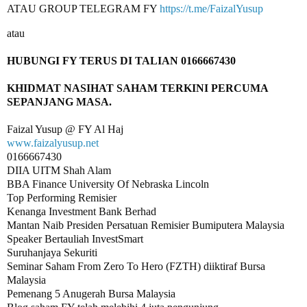
ATAU GROUP TELEGRAM FY 
https://t.me/FaizalYusup
KHIDMAT NASIHAT SAHAM TERKINI PERCUMA 
www.faizalyusup.net
0166667430

DIIA UITM Shah Alam

BBA Finance University Of Nebraska Lincoln

Top Performing Remisier 

Kenanga Investment Bank Berhad

Mantan Naib Presiden Persatuan Remisier Bumiputera Malaysia

Speaker Bertauliah InvestSmart

Suruhanjaya Sekuriti

Seminar Saham From Zero To Hero (FZTH) diiktiraf Bursa 
Malaysia

Pemenang 5 Anugerah Bursa Malaysia 
