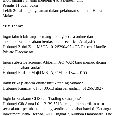
Blog saham FY telah melebihi 4 juta pengunjung

Penulis 11 buah buku

Lebih 20 tahun pengalaman dalam pelaburan saham di Bursa 
Malaysia.

Ingin tahu lebih lanjut tentang trading secara online dan 
mendapatkan tip saham berdasarkan Technical Analysis?

Hubungi Zuhri Zain MSTA | 0126290407 - TA Expert, Handles 
Private Placements.

Ingin subscribe screener Algoritm AQ VAR bagi memudahcara 
pelaburan saham anda?

Hubungi Firdaus Majid MSTA, CMT |0134229155 

Ingin buka platform online untuk trading Saham?

Hubungi Ramzie | 0173730513 atau Jehanshah | 0126673927 

Ingin buka akaun CDS dan Trading secara pos? 

Hubungi Cik Anna l 011 2139 5718 dengan memberikan nama 
serta alamat penuh atau datang sendiri ke pejabat kami di Kenanga 
Investment Bank Berhad, 240, Tingkat 2, Mutiara Damansara, The 