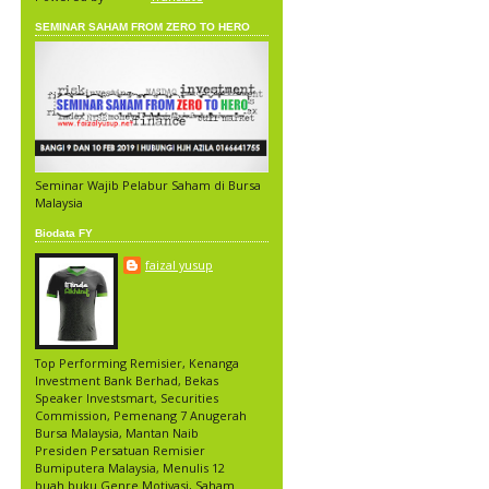
SEMINAR SAHAM FROM ZERO TO HERO
Seminar Wajib Pelabur Saham di Bursa
Malaysia
Biodata FY
faizal yusup
Top Performing Remisier, Kenanga
Investment Bank Berhad, Bekas
Speaker Investsmart, Securities
Commission, Pemenang 7 Anugerah
Bursa Malaysia, Mantan Naib
Presiden Persatuan Remisier
Bumiputera Malaysia, Menulis 12
buah buku Genre Motivasi, Saham