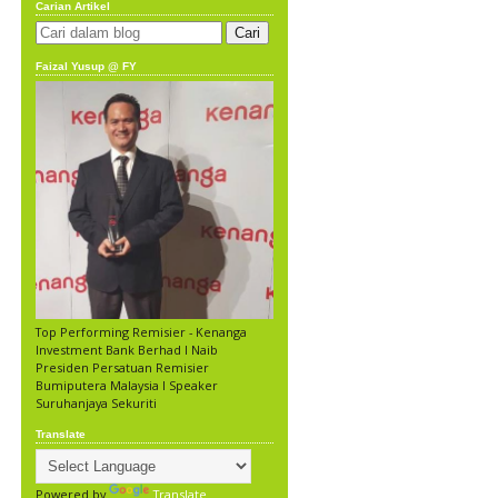
Carian Artikel
Faizal Yusup @ FY
Top Performing Remisier - Kenanga
Investment Bank Berhad l Naib
Presiden Persatuan Remisier
Bumiputera Malaysia l Speaker
Suruhanjaya Sekuriti
Translate
Powered by
Translate