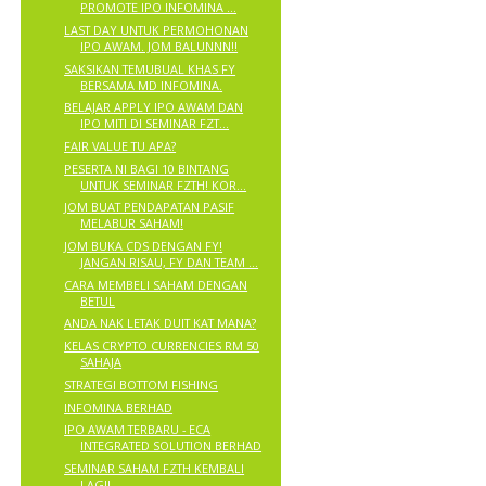
PROMOTE IPO INFOMINA ...
LAST DAY UNTUK PERMOHONAN
IPO AWAM. JOM BALUNNN!!
SAKSIKAN TEMUBUAL KHAS FY
BERSAMA MD INFOMINA.
BELAJAR APPLY IPO AWAM DAN
IPO MITI DI SEMINAR FZT...
FAIR VALUE TU APA?
PESERTA NI BAGI 10 BINTANG
UNTUK SEMINAR FZTH! KOR...
JOM BUAT PENDAPATAN PASIF
MELABUR SAHAM!
JOM BUKA CDS DENGAN FY!
JANGAN RISAU, FY DAN TEAM ...
CARA MEMBELI SAHAM DENGAN
BETUL
ANDA NAK LETAK DUIT KAT MANA?
KELAS CRYPTO CURRENCIES RM 50
SAHAJA
STRATEGI BOTTOM FISHING
INFOMINA BERHAD
IPO AWAM TERBARU - ECA
INTEGRATED SOLUTION BERHAD
SEMINAR SAHAM FZTH KEMBALI
LAGI!