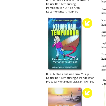
Buku Motivasi Karya Faizal Yusup -
htt
Keluar Dari Tempurung 1.
Pembentukan Diri ke Arah
Nov
Kecemerlangan. RM14.00
htt
Kis
htt
Ing
http
Ingi
http
Iku
htt
Iku
htt
Buku Motivasi Tulisan Faizal Yusup -
Keluar Dari Tempurung 2. Pendekatan
' s
Praktikal Menangani Masalah. RM16.00.
Dit