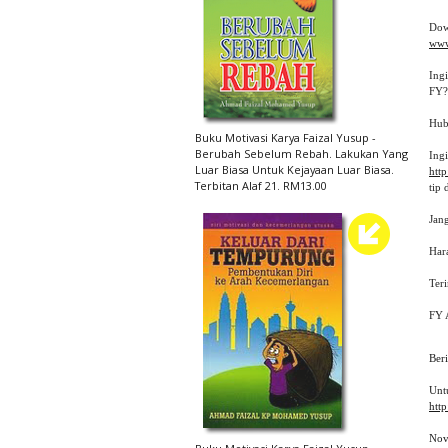
www
Ing
Hub
Buku Motivasi Karya Faizal Yusup -
Berubah Sebelum Rebah. Lakukan Yang
Ing
Luar Biasa Untuk Kejayaan Luar Biasa.
htt
Terbitan Alaf 21. RM13.00
tip 
Jang
Hara
Teri
FY 
Ber
Unt
http
Nov