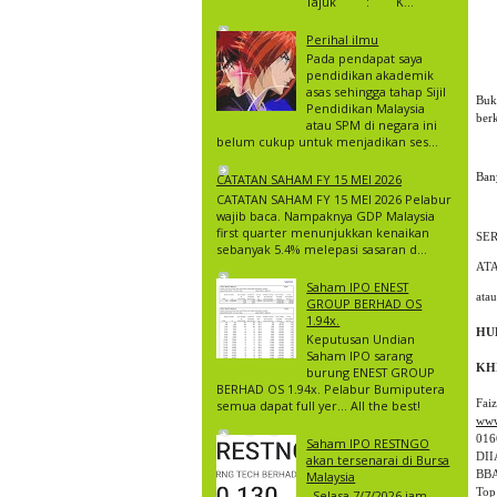
Tajuk : K...
Perihal ilmu
Pada pendapat saya
pendidikan akademik
asas sehingga tahap Sijil
Buk
Pendidikan Malaysia
berk
atau SPM di negara ini
belum cukup untuk menjadikan ses...
Ban
CATATAN SAHAM FY 15 MEI 2026
CATATAN SAHAM FY 15 MEI 2026 Pelabur
wajib baca. Nampaknya GDP Malaysia
first quarter menunjukkan kenaikan
SE
sebanyak 5.4% melepasi sasaran d...
AT
Saham IPO ENEST
GROUP BERHAD OS
1.94x.
Keputusan Undian
Saham IPO sarang
burung ENEST GROUP
BERHAD OS 1.94x. Pelabur Bumiputera
semua dapat full yer… All the best!
www
016
Saham IPO RESTNGO
DII
akan tersenarai di Bursa
BBA
Malaysia
Top
Selasa 7/7/2026 jam