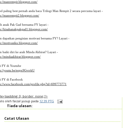
ps://manrempit.blogspot.com/
el paling best pernah anda baca Trilogi Man Rempit 2 secara percuma layari - 
ps://manrempit2.blogspot.com/
ah anak Pak Gad bernama FY layari -
ps://kisahanakpakgad1.blogspot.com/
in dapatkan pengisian motivasi bersama FY? Layari -
s://motivasiku.blogspot.com/
n baiki diri ke arah Minda Akhirat? Layari -
s://mindaakhirat.blogspot.com/
ti FY di Youtube 
ps://youtu.be/eopx9GvrrkU
ti FY di Facebook
ps://www.facebook.com/profile.php?id=699773771
tyle='padding: 0; border: none;'/>
ulis oleh
faizal yusup
pada
12:39 PTG
Tiada ulasan:
Catat Ulasan