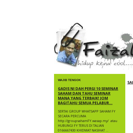
faizal yusup
WAJIB TENGOK
SA
GADIS NI DAH PERGI 10 SEMINAR
SAHAM DAN TAHU SEMINAR
MANA YANG TERBAIK! JOM
BAGITAHU SEMUA PELABUR...
SERTAI GROUP WHATSAPP SAHAM FY
SECARA PERCUMA
http://groupsahamFY.wasap.my/ ​ atau
HUBUNGI FY TERUS DI TALIAN
0166667430 KHIDMAT NASIHAT ...