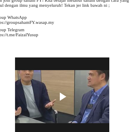
m 
join group saham FY! Kita belajar melabur saham dengan cara yang 
tul dengan ilmu yang menyeluruh! Tekan jer link bawah ni ;
oup WhatsApp
tps://groupsahamFY.wasap.my
oup Telegram
ps://t.me/FaizalYusup