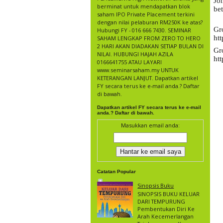
Jo
berminat untuk mendapatkan blok
be
saham IPO Private Placement terkini
dengan nilai pelaburan RM250K ke atas?
Gr
Hubungi FY - 016 666 7430. SEMINAR
ht
SAHAM LENGKAP FROM ZERO TO HERO
2 HARI AKAN DIADAKAN SETIAP BULAN DI
Gr
NILAI. HUBUNGI HAJAH AZILA
htt
0166641755 ATAU LAYARI
www.seminarsaham.my UNTUK
KETERANGAN LANJUT. Dapatkan artikel
FY secara terus ke e-mail anda.? Daftar
di bawah.
Dapatkan artikel FY secara terus ke e-mail
anda.? Daftar di bawah.
Masukkan email anda:
Catatan Popular
Sinopsis Buku
SINOPSIS BUKU KELUAR
DARI TEMPURUNG
Pembentukan Diri Ke
Arah Kecemerlangan