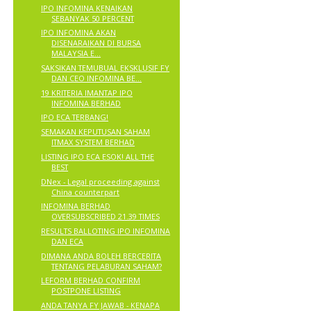
IPO INFOMINA KENAIKAN
SEBANYAK 50 PERCENT
IPO INFOMINA AKAN
DISENARAIKAN DI BURSA
MALAYSIA E...
SAKSIKAN TEMUBUAL EKSKLUSIF FY
DAN CEO INFOMINA BE...
19 KRITERIA IMANTAP IPO
INFOMINA BERHAD
IPO ECA TERBANG!
SEMAKAN KEPUTUSAN SAHAM
ITMAX SYSTEM BERHAD
LISTING IPO ECA ESOK! ALL THE
BEST
DNex - Legal proceeding against
China counterpart
INFOMINA BERHAD
OVERSUBSCRIBED 21.39 TIMES
RESULTS BALLOTING IPO INFOMINA
DAN ECA
DIMANA ANDA BOLEH BERCERITA
TENTANG PELABURAN SAHAM?
LEFORM BERHAD CONFIRM
POSTPONE LISTING
ANDA TANYA FY JAWAB - KENAPA