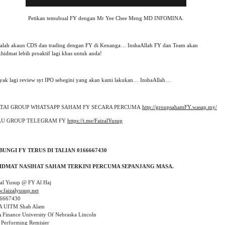
Petikan temubual FY dengan Mr Yee Chee Meng MD INFOMINA.
alah akaun CDS dan trading dengan FY di Kenanga… InshaAllah FY dan Team akan
hidmat lebih proaktif lagi khas untuk anda!
yak lagi review syt IPO sebegini yang akan kami lakukan… InshaAllah…
RTAI GROUP WHATSAPP SAHAM FY SECARA PERCUMA
http://groupsahamFY.wasap.my/
AU GROUP TELEGRAM FY 
https://t.me/FaizalYusup
.faizalyusup.net
6667430

A UITM Shah Alam

 Finance University Of Nebraska Lincoln

 Performing Remisier 
