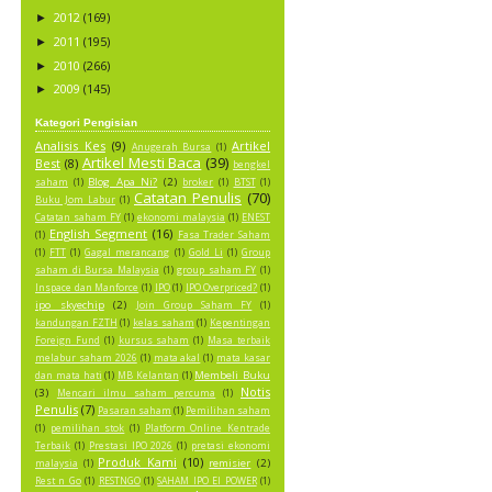
2012
(169)
►
2011
(195)
►
2010
(266)
►
2009
(145)
►
Kategori Pengisian
Analisis Kes
(9)
Artikel
Anugerah Bursa
(1)
Artikel Mesti Baca
(39)
Best
(8)
bengkel
Blog Apa Ni?
(2)
saham
(1)
broker
(1)
BTST
(1)
Catatan Penulis
(70)
Buku Jom Labur
(1)
Catatan saham FY
(1)
ekonomi malaysia
(1)
ENEST
English Segment
(16)
(1)
Fasa Trader Saham
(1)
FTT
(1)
Gagal merancang
(1)
Gold Li
(1)
Group
saham di Bursa Malaysia
(1)
group saham FY
(1)
Inspace dan Manforce
(1)
IPO
(1)
IPO Overpriced?
(1)
ipo skyechip
(2)
Join Group Saham FY
(1)
kandungan FZTH
(1)
kelas saham
(1)
Kepentingan
Foreign Fund
(1)
kursus saham
(1)
Masa terbaik
melabur saham 2026
(1)
mata akal
(1)
mata kasar
Membeli Buku
dan mata hati
(1)
MB Kelantan
(1)
Notis
(3)
Mencari ilmu saham percuma
(1)
Penulis
(7)
Pasaran saham
(1)
Pemilihan saham
(1)
pemilihan stok
(1)
Platform Online Kentrade
Terbaik
(1)
Prestasi IPO 2026
(1)
pretasi ekonomi
Produk Kami
(10)
remisier
(2)
malaysia
(1)
Rest n Go
(1)
RESTNGO
(1)
SAHAM IPO EI POWER
(1)