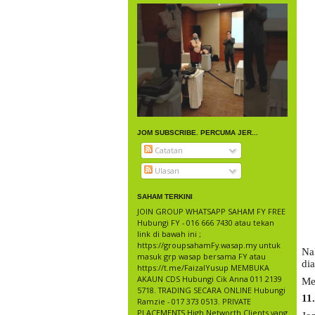
JOM SUBSCRIBE. PERCUMA JER...
Catatan
Ulasan
SAHAM TERKINI
JOIN GROUP WHATSAPP SAHAM FY FREE
Hubungi FY - 016 666 7430 atau tekan
link di bawah ini ;
https://groupsahamFy.wasap.my untuk
Na
masuk grp wasap bersama FY atau
dia
https://t.me/FaizalYusup MEMBUKA
AKAUN CDS Hubungi Cik Anna 011 2139
Me
5718. TRADING SECARA ONLINE Hubungi
11
Ramzie - 017 373 0513. PRIVATE
PLACEMENTS High Networth Clients yang