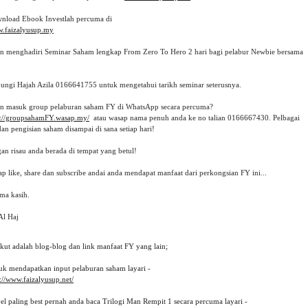
.faizalyusup.my
in menghadiri Seminar Saham lengkap From Zero To Hero 2 hari bagi pelabur Newbie bersama 
ungi Hajah Azila 0166641755 untuk mengetahui tarikh seminar seterusnya.

in masuk group pelaburan saham FY di WhatsApp secara percuma? 
p://groupsahamFY.wasap.my/
  atau wasap nama penuh anda ke no talian 0166667430. Pelbagai 
dan pengisian saham disampai di sana setiap hari!

an risau anda berada di tempat yang betul!

p like, share dan subscribe andai anda mendapat manfaat dari perkongsian FY ini... 

ma kasih.

Al Haj
ikut adalah blog-blog dan link manfaat FY yang lain;
uk mendapatkan input pelaburan saham layari -
://www.faizalyusup.net/
el paling best pernah anda baca Trilogi Man Rempit 1 secara percuma layari -