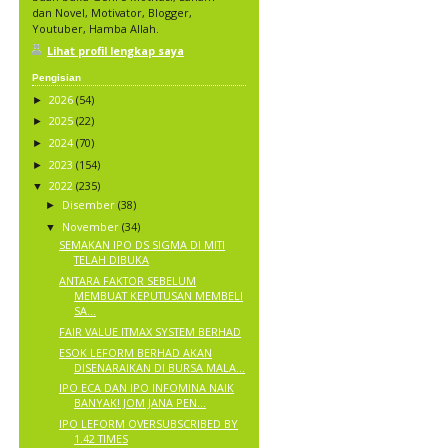
dan Novel, Motivator, Blogger,
Youtuber, Hamba Allah.
Lihat profil lengkap saya
Pengisian
2026
(54)
►
2025
(22)
►
2024
(70)
►
2023
(154)
►
2022
(235)
▼
Disember
(38)
►
November
(34)
▼
SEMAKAN IPO DS SIGMA DI MITI
TELAH DIBUKA
ANTARA FAKTOR SEBELUM
MEMBUAT KEPUTUSAN MEMBELI
SA...
FAIR VALUE ITMAX SYSTEM BERHAD
ESOK LEFORM BERHAD AKAN
DISENARAIKAN DI BURSA MALA...
IPO ECA DAN IPO INFOMINA NAIK
BANYAK! JOM JANA PEN...
IPO LEFORM OVERSUBSCRIBED BY
1.42 TIMES