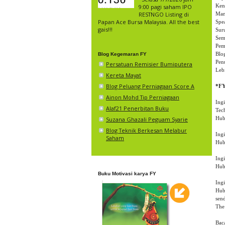
Ken
9:00 pagi saham IPO
Man
RESTNGO Listing di
Papan Ace Bursa Malaysia. All the best
Spea
gais!!!
Suru
Sem
Pem
Blo
Blog Kegemaran FY
Pen
Persatuan Remisier Bumiputera
Leb
Kereta Mayat
Blog Peluang Perniagaan Score A
Ainon Mohd Tip Perniagaan
Ingi
Alaf21 Penerbitan Buku
Tech
Hub
Suzana Ghazali Peguam Syarie
Blog Teknik Berkesan Melabur
Ing
Saham
Hub
Ing
Hub
Buku Motivasi karya FY
Ing
Hub
sen
The
Bac