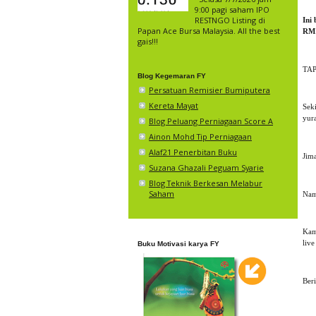
9:00 pagi saham IPO
RESTNGO Listing di
Ini
Papan Ace Bursa Malaysia. All the best
RM1
gais!!!
TA
Blog Kegemaran FY
Persatuan Remisier Bumiputera
Kereta Mayat
Sek
yur
Blog Peluang Perniagaan Score A
Ainon Mohd Tip Perniagaan
Alaf21 Penerbitan Buku
Jim
Suzana Ghazali Peguam Syarie
Blog Teknik Berkesan Melabur
Saham
Nam
Kam
liv
Buku Motivasi karya FY
Ber