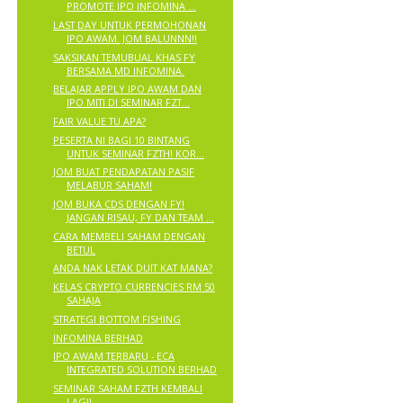
PROMOTE IPO INFOMINA ...
LAST DAY UNTUK PERMOHONAN
IPO AWAM. JOM BALUNNN!!
SAKSIKAN TEMUBUAL KHAS FY
BERSAMA MD INFOMINA.
BELAJAR APPLY IPO AWAM DAN
IPO MITI DI SEMINAR FZT...
FAIR VALUE TU APA?
PESERTA NI BAGI 10 BINTANG
UNTUK SEMINAR FZTH! KOR...
JOM BUAT PENDAPATAN PASIF
MELABUR SAHAM!
JOM BUKA CDS DENGAN FY!
JANGAN RISAU, FY DAN TEAM ...
CARA MEMBELI SAHAM DENGAN
BETUL
ANDA NAK LETAK DUIT KAT MANA?
KELAS CRYPTO CURRENCIES RM 50
SAHAJA
STRATEGI BOTTOM FISHING
INFOMINA BERHAD
IPO AWAM TERBARU - ECA
INTEGRATED SOLUTION BERHAD
SEMINAR SAHAM FZTH KEMBALI
LAGI!