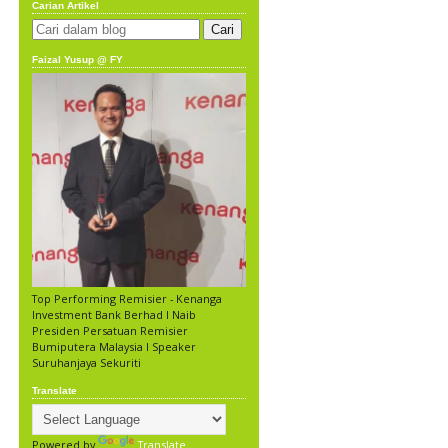
Carian Artikel
Faizal Yusup @ FY
Top Performing Remisier - Kenanga
Investment Bank Berhad l Naib
Presiden Persatuan Remisier
Bumiputera Malaysia l Speaker
Suruhanjaya Sekuriti
Translate
Powered by
Translate