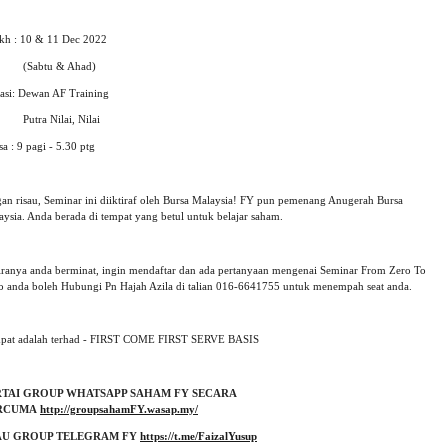
ikh : 10 & 11 Dec 2022
abtu & Ahad)
asi: Dewan AF Training
tra Nilai, Nilai
 : 9 pagi - 5.30 ptg
gan risau, Seminar ini diiktiraf oleh Bursa Malaysia! FY pun pemenang Anugerah Bursa
aysia. Anda berada di tempat yang betul untuk belajar saham.
iranya anda berminat, ingin mendaftar dan ada pertanyaan mengenai Seminar From Zero To
o anda boleh Hubungi Pn Hajah Azila di talian 016-6641755 untuk menempah seat anda.
pat adalah terhad - FIRST COME FIRST SERVE BASIS
RTAI GROUP WHATSAPP SAHAM FY SECARA 
RCUMA
http://groupsahamFY.wasap.my/
AU GROUP TELEGRAM FY 
https://t.me/FaizalYusup