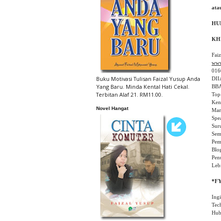
ata
www
016
Buku Motivasi Tulisan Faizal Yusup Anda
DII
Yang Baru. Minda Kental Hati Cekal.
BBA
Terbitan Alaf 21. RM11.00.
Top
Ken
Novel Hangat
Man
Spea
Suru
Sem
Pem
Blo
Pen
Leb
Ingi
Tech
Hub