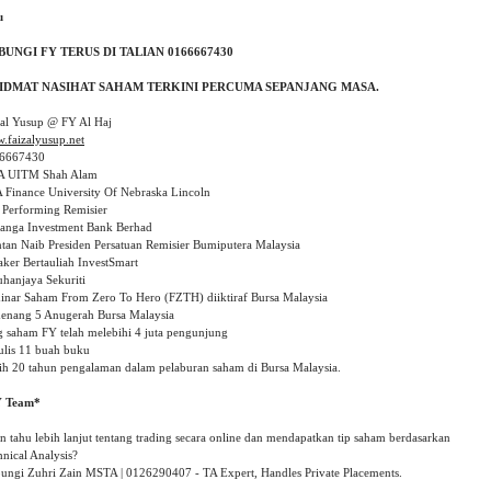
u 
.faizalyusup.net
6667430

A UITM Shah Alam

 Finance University Of Nebraska Lincoln

 Performing Remisier 

anga Investment Bank Berhad

tan Naib Presiden Persatuan Remisier Bumiputera Malaysia

ker Bertauliah InvestSmart

hanjaya Sekuriti

inar Saham From Zero To Hero (FZTH) diiktiraf Bursa Malaysia

enang 5 Anugerah Bursa Malaysia 

g saham FY telah melebihi 4 juta pengunjung

ulis 11 buah buku

ih 20 tahun pengalaman dalam pelaburan saham di Bursa Malaysia.

n tahu lebih lanjut tentang trading secara online dan mendapatkan tip saham berdasarkan 
nical Analysis?

ungi Zuhri Zain MSTA | 0126290407 - TA Expert, Handles Private Placements.
