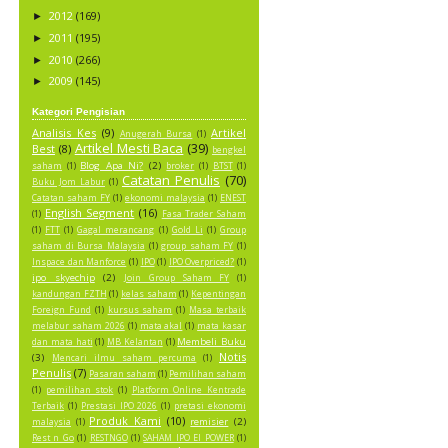
2012
(169)
►
2011
(195)
►
2010
(266)
►
2009
(145)
►
Kategori Pengisian
Analisis Kes
(9)
Artikel
Anugerah Bursa
(1)
Artikel Mesti Baca
(39)
Best
(8)
bengkel
Blog Apa Ni?
(2)
saham
(1)
broker
(1)
BTST
(1)
Catatan Penulis
(70)
Buku Jom Labur
(1)
Catatan saham FY
(1)
ekonomi malaysia
(1)
ENEST
English Segment
(16)
(1)
Fasa Trader Saham
(1)
FTT
(1)
Gagal merancang
(1)
Gold Li
(1)
Group
saham di Bursa Malaysia
(1)
group saham FY
(1)
Inspace dan Manforce
(1)
IPO
(1)
IPO Overpriced?
(1)
ipo skyechip
(2)
Join Group Saham FY
(1)
kandungan FZTH
(1)
kelas saham
(1)
Kepentingan
Foreign Fund
(1)
kursus saham
(1)
Masa terbaik
melabur saham 2026
(1)
mata akal
(1)
mata kasar
Membeli Buku
dan mata hati
(1)
MB Kelantan
(1)
Notis
(3)
Mencari ilmu saham percuma
(1)
Penulis
(7)
Pasaran saham
(1)
Pemilihan saham
(1)
pemilihan stok
(1)
Platform Online Kentrade
Terbaik
(1)
Prestasi IPO 2026
(1)
pretasi ekonomi
Produk Kami
(10)
remisier
(2)
malaysia
(1)
Rest n Go
(1)
RESTNGO
(1)
SAHAM IPO EI POWER
(1)