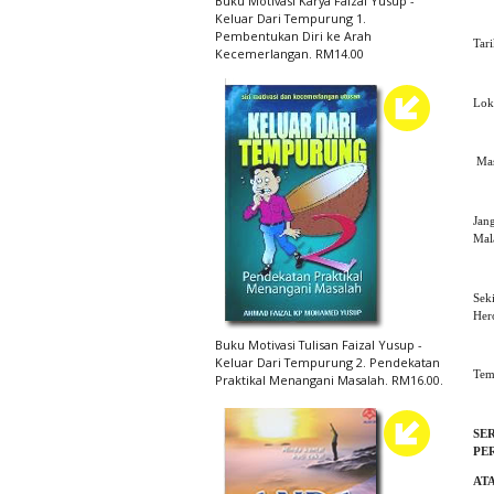
Buku Motivasi Karya Faizal Yusup -
Keluar Dari Tempurung 1.
Pembentukan Diri ke Arah
Tar
Kecemerlangan. RM14.00
(S
Lok
Pu
Masa
Jan
Mal
Sek
Her
Buku Motivasi Tulisan Faizal Yusup -
Keluar Dari Tempurung 2. Pendekatan
Tem
Praktikal Menangani Masalah. RM16.00.
SE
PE
AT