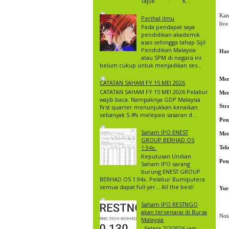
Tajuk : K...
Kam
Perihal ilmu
liv
Pada pendapat saya
pendidikan akademik
asas sehingga tahap Sijil
Pendidikan Malaysia
Har
atau SPM di negara ini
belum cukup untuk menjadikan ses...
Mem
CATATAN SAHAM FY 15 MEI 2026
CATATAN SAHAM FY 15 MEI 2026 Pelabur
Mem
wajib baca. Nampaknya GDP Malaysia
Str
first quarter menunjukkan kenaikan
sebanyak 5.4% melepasi sasaran d...
Pen
Saham IPO ENEST
Mem
GROUP BERHAD OS
1.94x.
Tek
Keputusan Undian
Pen
Saham IPO sarang
burung ENEST GROUP
BERHAD OS 1.94x. Pelabur Bumiputera
semua dapat full yer… All the best!
Yur
Saham IPO RESTNGO
akan tersenarai di Bursa
Nota
Malaysia
Selasa 7/7/2026 jam