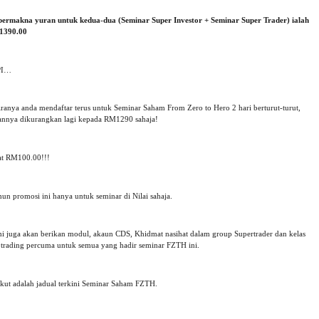
 bermakna yuran untuk kedua-dua (Seminar Super Investor + Seminar Super Trader) ialah
390.00
PI…
iranya anda mendaftar terus untuk Seminar Saham From Zero to Hero 2 hari berturut-turut,
annya dikurangkan lagi kepada RM1290 sahaja!
at RM100.00!!!
un promosi ini hanya untuk seminar di Nilai sahaja.
i juga akan berikan modul, akaun CDS, Khidmat nasihat dalam group Supertrader dan kelas
e trading percuma untuk semua yang hadir seminar FZTH ini.
ikut adalah jadual terkini Seminar Saham FZTH.