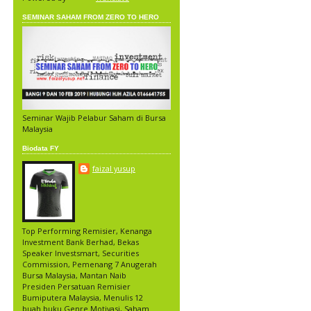
SEMINAR SAHAM FROM ZERO TO HERO
Seminar Wajib Pelabur Saham di Bursa
Malaysia
Biodata FY
faizal yusup
Top Performing Remisier, Kenanga
Investment Bank Berhad, Bekas
Speaker Investsmart, Securities
Commission, Pemenang 7 Anugerah
Bursa Malaysia, Mantan Naib
Presiden Persatuan Remisier
Bumiputera Malaysia, Menulis 12
buah buku Genre Motivasi, Saham