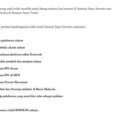
arang anda boleh memilih untuk datang seminar hari pertama @ Seminar Super Investor atau
i kedua @ Seminar Super Trader
i pertama kandungannya ialah untuk Seminar Super Investor antaranya :
s pelaburan saham
buka akaun saham
ahami platform online Kentrade
dah membeli dan menjual saham
am IPO Awam
am IPO di MITI
am Private Placement
lisis dan Strategi melabur di Bursa Malaysia
tip pelaburan yang mesti kita tahu sebagai pelabur.
annya ialah RM490.00 sahaja..