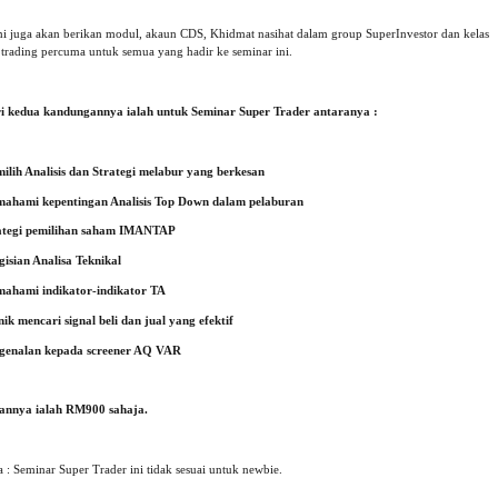
i juga akan berikan modul, akaun CDS, Khidmat nasihat dalam group SuperInvestor dan kelas
e trading percuma untuk semua yang hadir ke seminar ini.
i kedua kandungannya ialah untuk Seminar Super Trader antaranya :
ilih Analisis dan Strategi melabur yang berkesan
ahami kepentingan Analisis Top Down dalam pelaburan
ategi pemilihan saham IMANTAP
gisian Analisa Teknikal
ahami indikator-indikator TA
nik mencari signal beli dan jual yang efektif
genalan kepada screener AQ VAR
annya ialah RM900 sahaja.
 : Seminar Super Trader ini tidak sesuai untuk newbie.