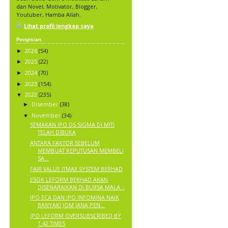
dan Novel, Motivator, Blogger,
Youtuber, Hamba Allah.
Lihat profil lengkap saya
Pengisian
2026
(54)
►
2025
(22)
►
2024
(70)
►
2023
(154)
►
2022
(235)
▼
Disember
(38)
►
November
(34)
▼
SEMAKAN IPO DS SIGMA DI MITI
TELAH DIBUKA
ANTARA FAKTOR SEBELUM
MEMBUAT KEPUTUSAN MEMBELI
SA...
FAIR VALUE ITMAX SYSTEM BERHAD
ESOK LEFORM BERHAD AKAN
DISENARAIKAN DI BURSA MALA...
IPO ECA DAN IPO INFOMINA NAIK
BANYAK! JOM JANA PEN...
IPO LEFORM OVERSUBSCRIBED BY
1.42 TIMES