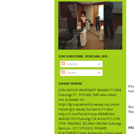
JOM SUBSCRIBE. PERCUMA JER...
Catatan
Ulasan
SAHAM TERKINI
Kha
JOIN GROUP WHATSAPP SAHAM FY FREE
had
Hubungi FY - 016 666 7430 atau tekan
link di bawah ini ;
https://groupsahamFy.wasap.my untuk
Ber
masuk grp wasap bersama FY atau
Mas
https://t.me/FaizalYusup MEMBUKA
AKAUN CDS Hubungi Cik Anna 011 2139
5718. TRADING SECARA ONLINE Hubungi
Ramzie - 017 373 0513. PRIVATE
PR
PLACEMENTS High Networth Clients yang