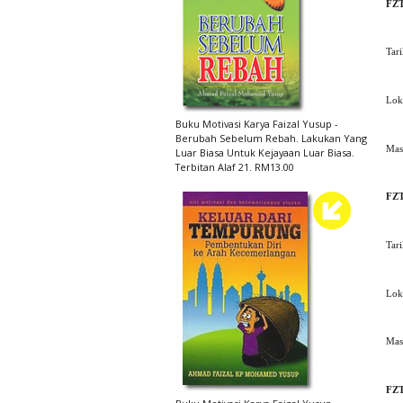
FZ
Tar
(I
Lok
Buku Motivasi Karya Faizal Yusup -
Pu
Berubah Sebelum Rebah. Lakukan Yang
Masa
Luar Biasa Untuk Kejayaan Luar Biasa.
Terbitan Alaf 21. RM13.00
FZ
Tar
(S
Lok
Pu
Masa
FZ