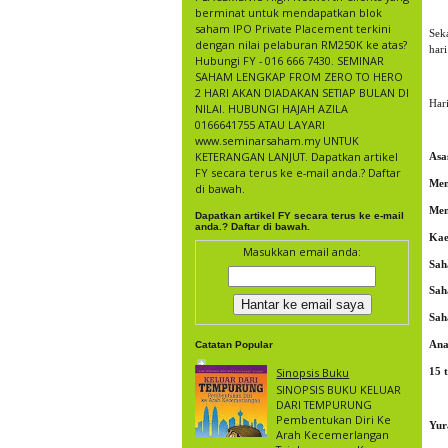
berminat untuk mendapatkan blok
saham IPO Private Placement terkini
Sek
dengan nilai pelaburan RM250K ke atas?
har
Hubungi FY - 016 666 7430. SEMINAR
SAHAM LENGKAP FROM ZERO TO HERO
2 HARI AKAN DIADAKAN SETIAP BULAN DI
Har
NILAI. HUBUNGI HAJAH AZILA
0166641755 ATAU LAYARI
www.seminarsaham.my UNTUK
KETERANGAN LANJUT. Dapatkan artikel
Asa
FY secara terus ke e-mail anda.? Daftar
Mem
di bawah.
Mem
Dapatkan artikel FY secara terus ke e-mail
anda.? Daftar di bawah.
Kae
Masukkan email anda:
Sah
Sah
Sah
Ana
Catatan Popular
Sinopsis Buku
15 
SINOPSIS BUKU KELUAR
DARI TEMPURUNG
Pembentukan Diri Ke
Yur
Arah Kecemerlangan