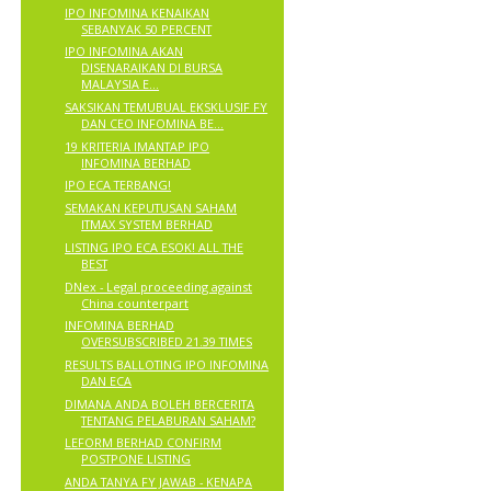
IPO INFOMINA KENAIKAN
SEBANYAK 50 PERCENT
IPO INFOMINA AKAN
DISENARAIKAN DI BURSA
MALAYSIA E...
SAKSIKAN TEMUBUAL EKSKLUSIF FY
DAN CEO INFOMINA BE...
19 KRITERIA IMANTAP IPO
INFOMINA BERHAD
IPO ECA TERBANG!
SEMAKAN KEPUTUSAN SAHAM
ITMAX SYSTEM BERHAD
LISTING IPO ECA ESOK! ALL THE
BEST
DNex - Legal proceeding against
China counterpart
INFOMINA BERHAD
OVERSUBSCRIBED 21.39 TIMES
RESULTS BALLOTING IPO INFOMINA
DAN ECA
DIMANA ANDA BOLEH BERCERITA
TENTANG PELABURAN SAHAM?
LEFORM BERHAD CONFIRM
POSTPONE LISTING
ANDA TANYA FY JAWAB - KENAPA