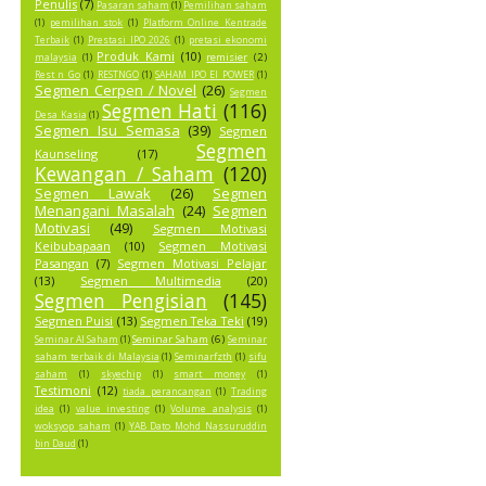
Penulis
(7)
Pasaran saham
(1)
Pemilihan saham
(1)
pemilihan stok
(1)
Platform Online Kentrade
Terbaik
(1)
Prestasi IPO 2026
(1)
pretasi ekonomi
Produk Kami
(10)
remisier
(2)
malaysia
(1)
Rest n Go
(1)
RESTNGO
(1)
SAHAM IPO EI POWER
(1)
Segmen Cerpen / Novel
(26)
Segmen
Segmen Hati
(116)
Desa Kasia
(1)
Segmen Isu Semasa
(39)
Segmen
Segmen
Kaunseling
(17)
Kewangan / Saham
(120)
Segmen Lawak
(26)
Segmen
Menangani Masalah
(24)
Segmen
Motivasi
(49)
Segmen Motivasi
Keibubapaan
(10)
Segmen Motivasi
Pasangan
(7)
Segmen Motivasi Pelajar
(13)
Segmen Multimedia
(20)
Segmen Pengisian
(145)
Segmen Puisi
(13)
Segmen Teka Teki
(19)
Seminar Saham
(6)
Seminar AI Saham
(1)
Seminar
saham terbaik di Malaysia
(1)
Seminarfzth
(1)
sifu
saham
(1)
skyechip
(1)
smart money
(1)
Testimoni
(12)
tiada perancangan
(1)
Trading
idea
(1)
value investing
(1)
Volume analysis
(1)
woksyop saham
(1)
YAB Dato Mohd Nassuruddin
bin Daud
(1)