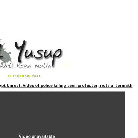
03 FEBRUARI 2011
ypt Unrest: Video of police killing teen protester, riots aftermath