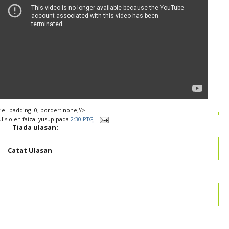
tyle='padding: 0; border: none;'/>
ulis oleh
faizal yusup
pada
2:30 PTG
Tiada ulasan:
Catat Ulasan