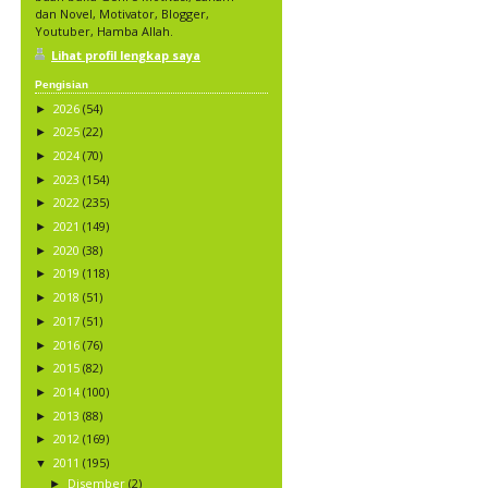
dan Novel, Motivator, Blogger,
Youtuber, Hamba Allah.
Lihat profil lengkap saya
Pengisian
2026
(54)
►
2025
(22)
►
2024
(70)
►
2023
(154)
►
2022
(235)
►
2021
(149)
►
2020
(38)
►
2019
(118)
►
2018
(51)
►
2017
(51)
►
2016
(76)
►
2015
(82)
►
2014
(100)
►
2013
(88)
►
2012
(169)
►
2011
(195)
▼
Disember
(2)
►