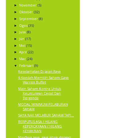
November
(5)
►
Oktober
(32)
►
September
(8)
►
Ogos
(35)
►
Julai
(8)
►
Jun
(17)
►
Mei
(15)
►
April
(22)
►
Mac
(24)
►
Februari
(9)
▼
Keselamatan Di Jalan Raya
6 Kaedah Memilih Saham Gaya
Warren Buffet
Main Saham Kontra Untuk
Keuntungan Cepat Dan
Berganda
MODAL MINIMUM PELABURAN
SAHAM
SAYA NAK MELABUR SAHAM TAPI...
BERPUTUS ASA / HILANG
KEPERCAYAAN / HILANG
KEYAKINAN
Maafkan saya, saya sibuk dengan