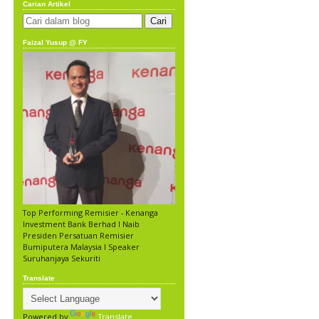
Carian Artikel
Faizal Yusup @ FY
Top Performing Remisier - Kenanga
Investment Bank Berhad l Naib
Presiden Persatuan Remisier
Bumiputera Malaysia l Speaker
Suruhanjaya Sekuriti
Translate
Powered by
Translate