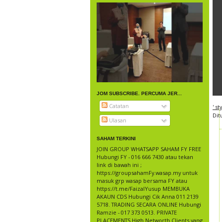
JOM SUBSCRIBE. PERCUMA JER...
Catatan
' s
Dit
Ulasan
SAHAM TERKINI
JOIN GROUP WHATSAPP SAHAM FY FREE
Hubungi FY - 016 666 7430 atau tekan
link di bawah ini ;
https://groupsahamFy.wasap.my untuk
masuk grp wasap bersama FY atau
https://t.me/FaizalYusup MEMBUKA
AKAUN CDS Hubungi Cik Anna 011 2139
5718. TRADING SECARA ONLINE Hubungi
Ramzie - 017 373 0513. PRIVATE
PLACEMENTS High Networth Clients yang