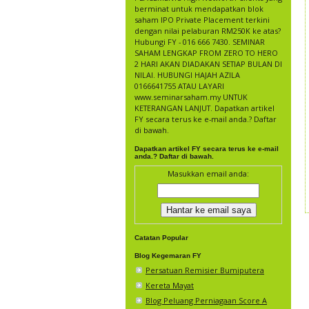
berminat untuk mendapatkan blok
saham IPO Private Placement terkini
dengan nilai pelaburan RM250K ke atas?
Hubungi FY - 016 666 7430. SEMINAR
SAHAM LENGKAP FROM ZERO TO HERO
2 HARI AKAN DIADAKAN SETIAP BULAN DI
NILAI. HUBUNGI HAJAH AZILA
0166641755 ATAU LAYARI
www.seminarsaham.my UNTUK
KETERANGAN LANJUT. Dapatkan artikel
FY secara terus ke e-mail anda.? Daftar
di bawah.
Dapatkan artikel FY secara terus ke e-mail
anda.? Daftar di bawah.
Masukkan email anda:
Catatan Popular
Blog Kegemaran FY
Persatuan Remisier Bumiputera
Kereta Mayat
Blog Peluang Perniagaan Score A