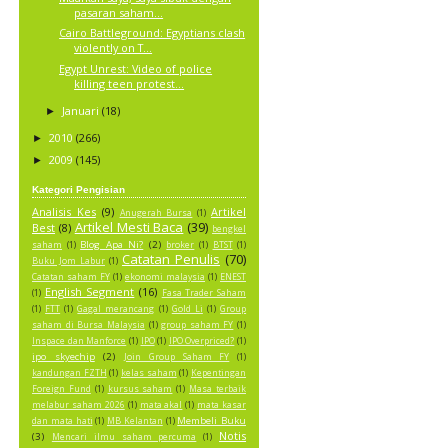
pasaran saham...
Cairo Battleground: Egyptians clash
violently on T...
Egypt Unrest: Video of police
killing teen protest...
Januari
(18)
►
2010
(266)
►
2009
(145)
►
Kategori Pengisian
Analisis Kes
(9)
Artikel
Anugerah Bursa
(1)
Artikel Mesti Baca
(39)
Best
(8)
bengkel
Blog Apa Ni?
(2)
saham
(1)
broker
(1)
BTST
(1)
Catatan Penulis
(70)
Buku Jom Labur
(1)
Catatan saham FY
(1)
ekonomi malaysia
(1)
ENEST
English Segment
(16)
(1)
Fasa Trader Saham
(1)
FTT
(1)
Gagal merancang
(1)
Gold Li
(1)
Group
saham di Bursa Malaysia
(1)
group saham FY
(1)
Inspace dan Manforce
(1)
IPO
(1)
IPO Overpriced?
(1)
ipo skyechip
(2)
Join Group Saham FY
(1)
kandungan FZTH
(1)
kelas saham
(1)
Kepentingan
Foreign Fund
(1)
kursus saham
(1)
Masa terbaik
melabur saham 2026
(1)
mata akal
(1)
mata kasar
Membeli Buku
dan mata hati
(1)
MB Kelantan
(1)
Notis
(3)
Mencari ilmu saham percuma
(1)