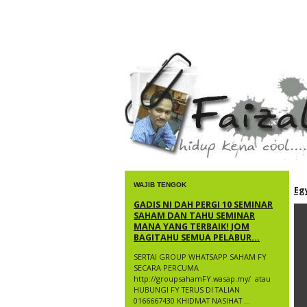
faizal yusup
WAJIB TENGOK
Eg
GADIS NI DAH PERGI 10 SEMINAR
SAHAM DAN TAHU SEMINAR
MANA YANG TERBAIK! JOM
BAGITAHU SEMUA PELABUR...
SERTAI GROUP WHATSAPP SAHAM FY
SECARA PERCUMA
http://groupsahamFY.wasap.my/ ​ atau
HUBUNGI FY TERUS DI TALIAN
0166667430 KHIDMAT NASIHAT ...