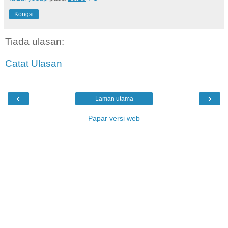
Kongsi
Tiada ulasan:
Catat Ulasan
‹
›
Laman utama
Papar versi web