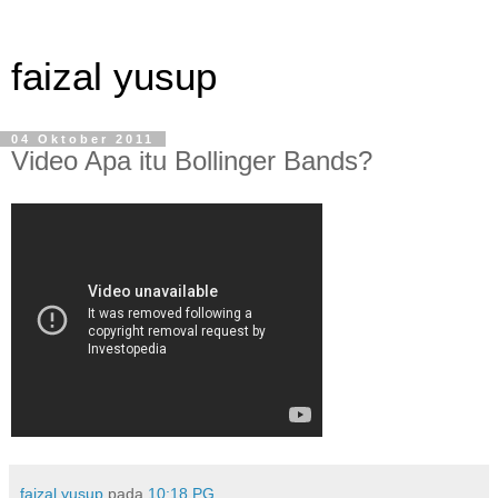
faizal yusup
04 Oktober 2011
Video Apa itu Bollinger Bands?
faizal yusup
pada
10:18 PG